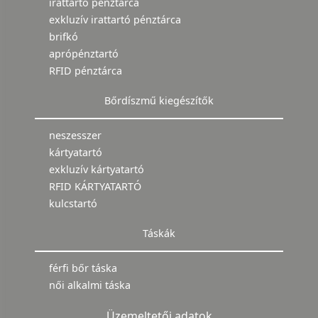
irattartó pénztárca
exkluzív irattartó pénztárca
brifkó
aprópénztartó
RFID pénztárca
Bőrdíszmű kiegészítők
neszesszer
kártyatartó
exkluzív kártyatartó
RFID KÁRTYATARTÓ
kulcstartó
Táskák
férfi bőr táska
női alkalmi táska
Üzemeltetői adatok