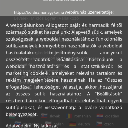
webáruház üzemeltetője:
https://bordiszmunagyker.hu
Leveleki Miklós Egyéni Vállalkozó
A weboldalunkon válogatott saját és harmadik féltől
Vállalkozás megnevezése:
Synchrony LM
származó sütiket használunk: Alapvető sütik, amelyek
Székhely:
6500 Baja, Czirfusz Ferenc utca 18.
szükségesek a weboldal használatához; funkcionális
Nyilvántartási szám:
04524155
sütik, amelyek könnyebben használhatók a weboldal
Adószám:
44018371-2-23
használatakor; teljesítmény-sütik, amelyeket
Bank:
Kereskedelmi és Hitelbank
Számlaszám:
10402513-25154254-00000000
összesített adatok előállítására használunk a
Szerződés nyelve:
magyar
weboldal használatáról és a statisztikákról; és
Elektronikus elérhetőség:
marketing cookie-k, amelyeket releváns tartalom és
info@bordiszmunagyker.hu
reklám megjelenítésére használnak. Ha az "Összes
Telefonszám:
+36 30 475 53 45
elfogadása" lehetőséget választja, akkor hozzájárul
Postacím:
6500 Baja, Czirfusz Ferenc utca 18.
az összes sütik használatához. A "Beállítások"
részben bármikor elfogadhat és elutasíthat egyedi
sütitípusokat, és visszavonhatja a jövőre vonatkozó
beleegyezését.
hungarian
slovak
romanian
croatian
slovenian
polish
deutch
czech
Adatvédelmi Nyilatkozat