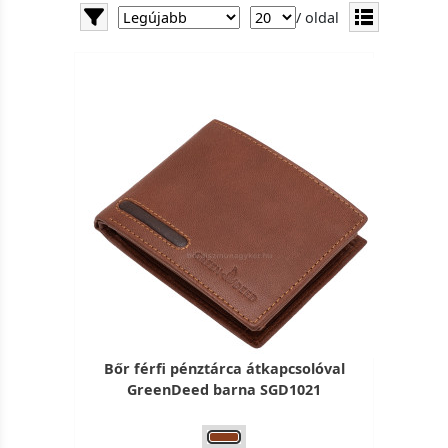
/ oldal
Bőr férfi pénztárca átkapcsolóval
GreenDeed barna SGD1021