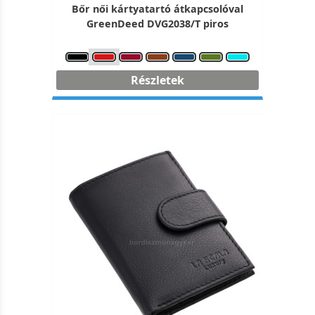
Bőr női kártyatartó átkapcsolóval
GreenDeed DVG2038/T piros
Részletek