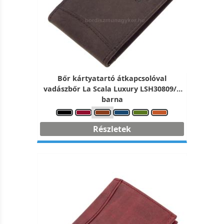
Bőr kártyatartó átkapcsolóval
vadászbőr La Scala Luxury LSH30809/T
barna
Részletek