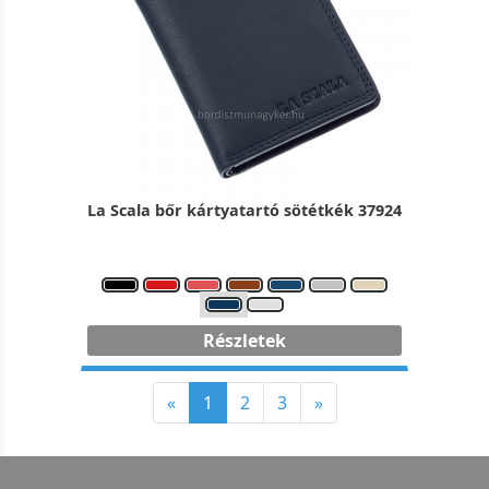
La Scala bőr kártyatartó sötétkék 37924
Részletek
«
1
2
3
»