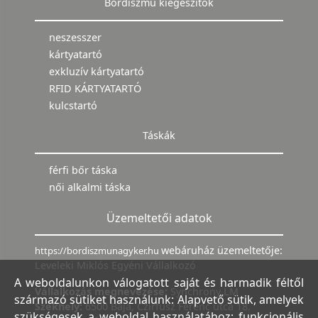
Bőrdíszmű kiegészítők
neszesszer
kártyatartó
exkluzív kártyatartó
RFID KÁRTYATARTÓ
kulcstartó
Táskák
férfi bőr táska
női alkalmi táska
Üzemeltetői adatok
webáruház üzemeltetője:
https://bordiszmunagyker.hu
Leveleki Miklós Egyéni Vállalkozó
A weboldalunkon válogatott saját és harmadik féltől
Vállalkozás megnevezése:
Synchrony LM
származó sütiket használunk: Alapvető sütik, amelyek
Székhely:
6500 Baja, Czirfusz Ferenc utca 18.
szükségesek a weboldal használatához; funkcionális