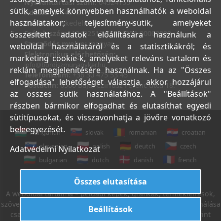
Nyilvántartási szám:
04524155
sütik, amelyek könnyebben használhatók a weboldal
Adószám:
44018371-2-23
használatakor; teljesítmény-sütik, amelyeket
Bank:
Kereskedelmi és Hitelbank
Számlaszám:
10402513-25154254-00000000
összesített adatok előállítására használunk a
Szerződés nyelve:
magyar
weboldal használatáról és a statisztikákról; és
Elektronikus elérhetőség:
marketing cookie-k, amelyeket releváns tartalom és
info@bordiszmunagyker.hu
reklám megjelenítésére használnak. Ha az "Összes
Telefonszám:
+36 30 475 53 45
elfogadása" lehetőséget választja, akkor hozzájárul
Postacím:
6500 Baja, Czirfusz Ferenc utca 18.
az összes sütik használatához. A "Beállítások"
részben bármikor elfogadhat és elutasíthat egyedi
sütitípusokat, és visszavonhatja a jövőre vonatkozó
beleegyezését.
hungarian
slovak
romanian
croatian
slovenian
polish
deutch
czech
Adatvédelmi Nyilatkozat
bulgarian
dutch
danish
french
italian
english
Összes elutasítása
A weboldal tartalma – például képek, grafikák, termékleírások,
szövegek, stb. – Leveleki Miklós E.V. tulajdona, azok felhasználása
Beállítások
csak az Általános Szerződési Feltételek 18. sz. pontja szerint