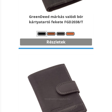
GreenDeed márkás valódi bőr
kártyatartó fekete FGD2038/T
Részletek