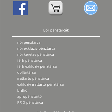
Bőr pénztárcák
női pénztárca
női exkluzív pénztárca
női keretes pénztárca
férfi pénztárca
férfi exkluzív pénztárca
dollártárca
irattartó pénztárca
exkluzív irattartó pénztárca
brifkó
aprópénztartó
RFID pénztárca