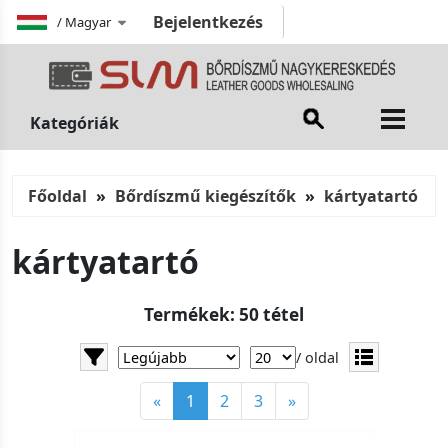
Bejelentkezés
/
Magyar
Kategóriák
Főoldal
Bőrdíszmű kiegészítők
kártyatartó
kártyatartó
Termékek: 50 tétel
/ oldal
«
1
2
3
»