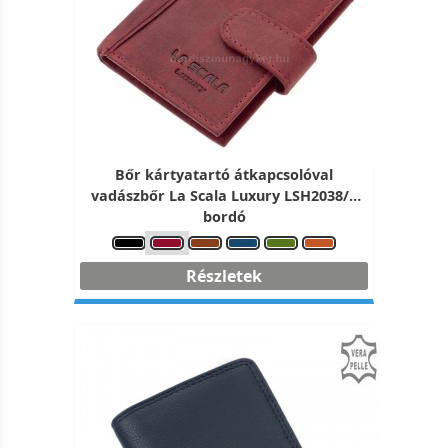
Bőr kártyatartó átkapcsolóval
vadászbőr La Scala Luxury LSH2038/T
bordó
Részletek