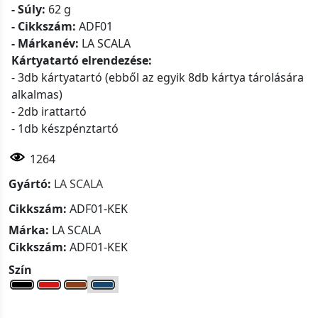
- Súly:
62 g
- Cikkszám:
ADF01
- Márkanév:
LA SCALA
Kártyatartó elrendezése:
- 3db kártyatartó (ebből az egyik 8db kártya tárolására
alkalmas)
- 2db irattartó
- 1db készpénztartó
1264
Gyártó:
LA SCALA
Cikkszám:
ADF01-KEK
Márka:
LA SCALA
Cikkszám:
ADF01-KEK
Szín