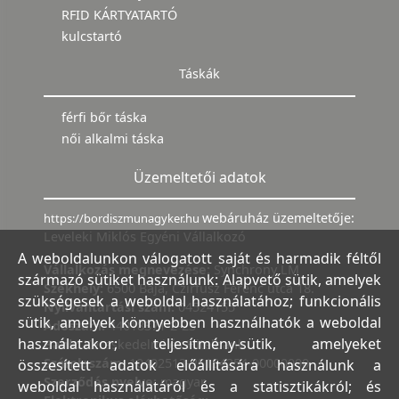
RFID KÁRTYATARTÓ
kulcstartó
Táskák
férfi bőr táska
női alkalmi táska
Üzemeltetői adatok
webáruház üzemeltetője:
https://bordiszmunagyker.hu
Leveleki Miklós Egyéni Vállalkozó
A weboldalunkon válogatott saját és harmadik féltől
Vállalkozás megnevezése:
Synchrony LM
származó sütiket használunk: Alapvető sütik, amelyek
Székhely:
6500 Baja, Czirfusz Ferenc utca 18.
szükségesek a weboldal használatához; funkcionális
Nyilvántartási szám:
04524155
sütik, amelyek könnyebben használhatók a weboldal
Adószám:
44018371-2-23
használatakor; teljesítmény-sütik, amelyeket
Bank:
Kereskedelmi és Hitelbank
Számlaszám:
10402513-25154254-00000000
összesített adatok előállítására használunk a
Szerződés nyelve:
magyar
weboldal használatáról és a statisztikákról; és