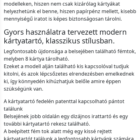
modelleken, hiszen nem csak kizárólag kártyákat
helyezhetünk el benne, hiszen papírpénz mellett, kisebb
mennyiségű iratot is képes biztonságosan tárolni.
Gyors használatra tervezett modern
kártyatartó, klasszikus stílusban.
Legfontosabb újdonsága a belsejében található fémtok,
melyben 8 kártya tárolható.
Ezeket a modell alján található kis kapcsolóval tudjuk
kitolni, és azok lépcsőzetes elrendezésben emelkednek
ki, így könnyedén kihúzhatjuk belőle amire éppen
szükségünk van.
A kártyatartó fedelén patenttal kapcsolható pántot
találunk
Belsejének jobb oldalán egy dizájnos irattartó és egy
további kártyatartó rekesz található.
A beépített fém tok alatt még egy kissé rejtett
kártyatartót találunk a legfontosabb kártyánk számára.