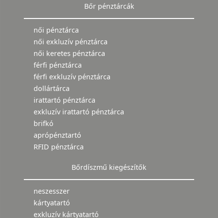
Bőr pénztárcák
női pénztárca
női exkluzív pénztárca
női keretes pénztárca
férfi pénztárca
férfi exkluzív pénztárca
dollártárca
irattartó pénztárca
exkluzív irattartó pénztárca
brifkó
aprópénztartó
RFID pénztárca
Bőrdíszmű kiegészítők
neszesszer
kártyatartó
exkluzív kártyatartó