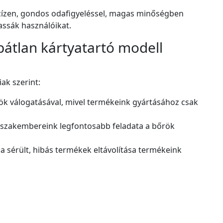
recízen, gondos odafigyeléssel, magas minőségben
assák használóikat.
bátlan kártyatartó modell
ak szerint:
rök válogatásával, mivel termékeink gyártásához csak
a szakembereink legfontosabb feladata a bőrök
 sérült, hibás termékek eltávolítása termékeink