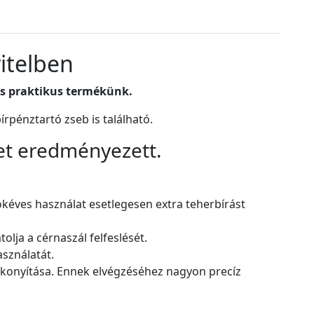
vitelben
ás praktikus termékünk.
rpénztartó zseb is található.
et eredményezett.
okéves használat esetlegesen extra teherbírást
lja a cérnaszál felfeslését.
sználatát.
ékonyítása. Ennek elvégzéséhez nagyon precíz