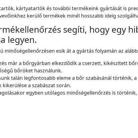
ttartók, kártyatartók és további termékeink gyártását is p
vevőinkhez kerülő termékek minél hosszabb ideig szolgálh
rmékellenőrzés segíti, hogy egy hi
a legyen.
 minőségellenőrzésen esik át a gyártás folyamán az alábbi
és már a bőrgyárban elkezdődik a cserzett, kikészített bő
nőségű bőröket használunk.
unk talán legfontosabb eleme a bőr szabásánál történik, 
k kikerülése a szabászat során.
olásakor egyben utólagos minőségellenőrzés is történik, a