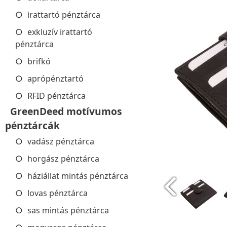
irattartó pénztárca
exkluzív irattartó
pénztárca
brifkó
aprópénztartó
RFID pénztárca
GreenDeed motívumos
pénztárcák
vadász pénztárca
horgász pénztárca
háziállat mintás pénztárca
lovas pénztárca
sas mintás pénztárca