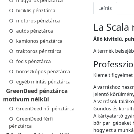
magyaros pénztárca
Leírás
biciklis pénztárca
motoros pénztárca
La Scala 
autós pénztárca
Álló kivitelű, p
kamionos pénztárca
A termék belsejéb
traktoros pénztárca
focis pénztárca
Professzi
horoszkópos pénztárca
Kiemelt figyelmet
egyéb mintás pénztárca
A varráshoz haszn
GreenDeed pénztárca
jelentő körülménye
motívum nélkül
A varrások találk
GreenDeed női pénztárca
Gondos és körülte
A kártyatartó gyá
GreenDeed férfi
bőripari gépeket 
pénztárca
hogy ezt a munká