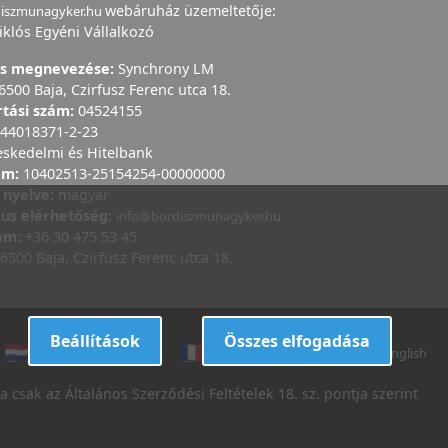
webáruház üzemeltetője:
diszmunagyker.hu
iklós Egyéni Vállalkozó
ás megnevezése:
Synchrony LM
6500 Baja, Czirfusz Ferenc utca 18.
rtási szám:
04524155
44018371-2-23
eskedelmi és Hitelbank
ám:
10402513-25154254-00000000
 nyelve:
magyar
kus elérhetőség:
info@bordiszmunagyker.hu
zám:
+36 30 475 53 45
6500 Baja, Czirfusz Ferenc utca 18.
Beállítások
Összes elfogadása
dutch
danish
french
italian
english
 csak az Általános Szerződési Feltételek 18. sz. pontja szerint