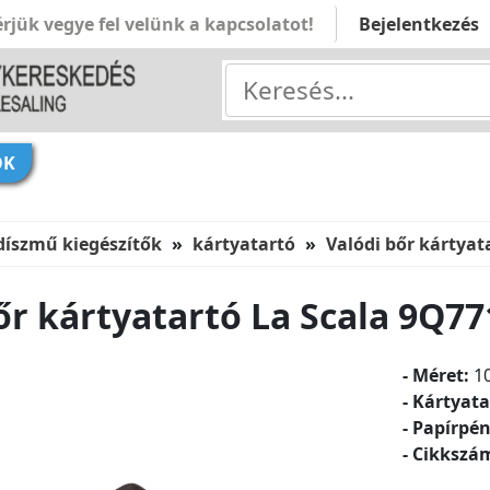
rjük vegye fel velünk a kapcsolatot!
Bejelentkezés
ÓK
díszmű kiegészítők
kártyatartó
Valódi bőr kártyat
őr kártyatartó La Scala 9Q77
- Méret:
1
- Kártyata
- Papírpén
- Cikkszá