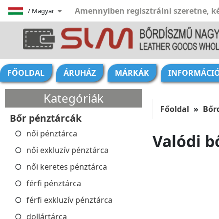
Amennyiben regisztrálni szeretne, ké
/
Magyar
FŐOLDAL
ÁRUHÁZ
MÁRKÁK
INFORMÁCI
Kategóriák
Főoldal
Bőr
Bőr pénztárcák
női pénztárca
Valódi b
női exkluzív pénztárca
női keretes pénztárca
férfi pénztárca
férfi exkluzív pénztárca
dollártárca