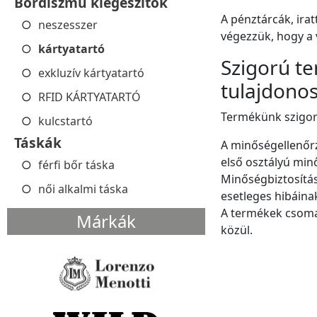
Bőrdíszmű kiegészítők
A pénztárcák, ira
neszesszer
végezzük, hogy a 
kártyatartó
Szigorú te
exkluzív kártyatartó
tulajdonos
RFID KÁRTYATARTÓ
Termékünk szigorú
kulcstartó
Táskák
A minőségellenőrz
első osztályú mi
férfi bőr táska
Minőségbiztosítás
női alkalmi táska
esetleges hibáina
A termékek csomag
Márkák
közül.