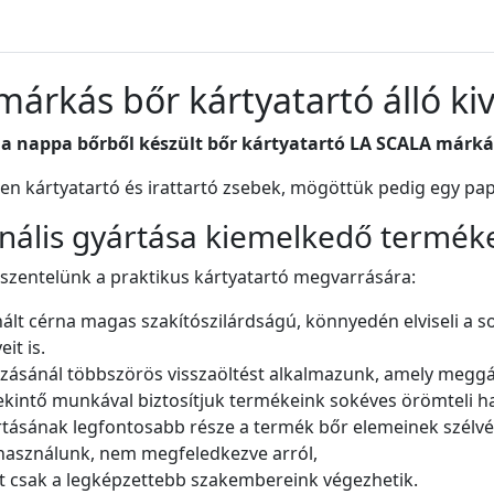
márkás bőr kártyatartó álló ki
uha nappa bőrből készült bőr kártyatartó LA SCALA márk
en kártyatartó és irattartó zsebek, mögöttük pedig egy papí
onális gyártása kiemelkedő termék
 szentelünk a praktikus kártyatartó megvarrására:
ált cérna magas szakítószilárdságú, könnyedén elviseli a s
it is.
ozásánál többszörös visszaöltést alkalmazunk, amely meggáto
kintő munkával biztosítjuk termékeink sokéves örömteli ha
rtásának legfontosabb része a termék bőr elemeinek szélv
használunk, nem megfeledkezve arról,
t csak a legképzettebb szakembereink végezhetik.