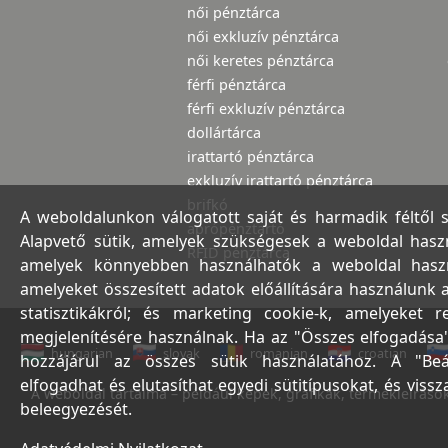
női pénztárca
női exkluzív pénztárca
női keretes pénztárca
férfi pénztárca
férfi exkluzív pénztárca
dollártárca
irattartó pénztárca
exkluzív irattartó pénztárca
brifkó
A weboldalunkon válogatott saját és harmadik féltől 
aprópénztartó
Alapvető sütik, amelyek szükségesek a weboldal haszná
RFID pénztárca
amelyek könnyebben használhatók a weboldal használ
amelyeket összesített adatok előállítására használunk 
statisztikákról; és marketing cookie-k, amelyeket 
megjelenítésére használnak. Ha az "Összes elfogadása"
hungarian
slovak
romanian
croatian
hozzájárul az összes sütik használatához. A "Beá
elfogadhat és elutasíthat egyedi sütitípusokat, és viss
A weboldal tartalma – például képek, grafikák, termékleírások,
beleegyezését.