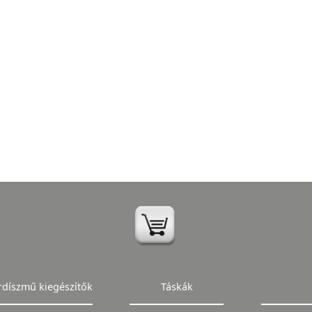
rdíszmű kiegészítők
Táskák