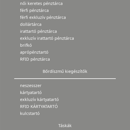
női keretes pénztárca
férfi pénztárca
férfi exkluzív pénztárca
dollártárca
irattartó pénztárca
exkluzív irattartó pénztárca
brifkó
aprópénztartó
RFID pénztárca
Bőrdíszmű kiegészítők
neszesszer
kártyatartó
exkluzív kártyatartó
RFID KÁRTYATARTÓ
kulcstartó
Táskák