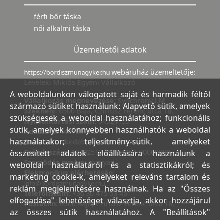
férfi bőr táska
női alkalmi táska
Üzemeltetői adatok
webáruház üzemeltetője:
https://bordiszmunagyker.hu
Leveleki Miklós Egyéni Vállalkozó
A weboldalunkon válogatott saját és harmadik féltől
Vállalkozás megnevezése:
Synchrony LM
származó sütiket használunk: Alapvető sütik, amelyek
Székhely:
6500 Baja, Czirfusz Ferenc utca 18.
szükségesek a weboldal használatához; funkcionális
Nyilvántartási szám:
04524155
sütik, amelyek könnyebben használhatók a weboldal
Adószám:
44018371-2-23
használatakor; teljesítmény-sütik, amelyeket
Bank:
Kereskedelmi és Hitelbank
Számlaszám:
10402513-25154254-00000000
összesített adatok előállítására használunk a
Szerződés nyelve:
magyar
weboldal használatáról és a statisztikákról; és
Elektronikus elérhetőség:
marketing cookie-k, amelyeket releváns tartalom és
info@bordiszmunagyker.hu
reklám megjelenítésére használnak. Ha az "Összes
Telefonszám:
+36 30 475 53 45
elfogadása" lehetőséget választja, akkor hozzájárul
Postacím:
6500 Baja, Czirfusz Ferenc utca 18.
az összes sütik használatához. A "Beállítások"