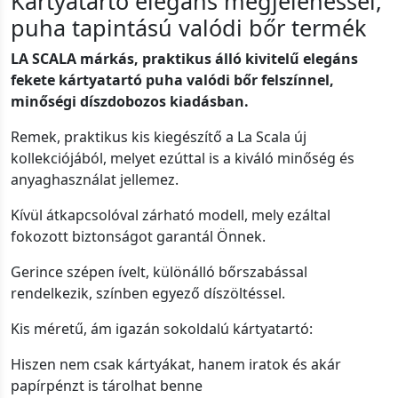
Kártyatartó elegáns megjelenéssel,
puha tapintású valódi bőr termék
LA SCALA márkás, praktikus álló kivitelű elegáns
fekete kártyatartó puha valódi bőr felszínnel,
minőségi díszdobozos kiadásban.
Remek, praktikus kis kiegészítő a La Scala új
kollekciójából, melyet ezúttal is a kiváló minőség és
anyaghasználat jellemez.
Kívül átkapcsolóval zárható modell, mely ezáltal
fokozott biztonságot garantál Önnek.
Gerince szépen ívelt, különálló bőrszabással
rendelkezik, színben egyező díszöltéssel.
Kis méretű, ám igazán sokoldalú kártyatartó:
Hiszen nem csak kártyákat, hanem iratok és akár
papírpénzt is tárolhat benne