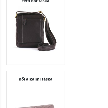
férfi bőr táska
női alkalmi táska