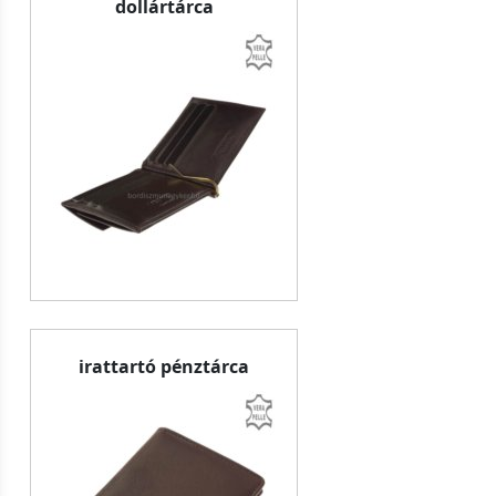
dollártárca
irattartó pénztárca