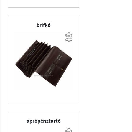
brifkó
aprópénztartó