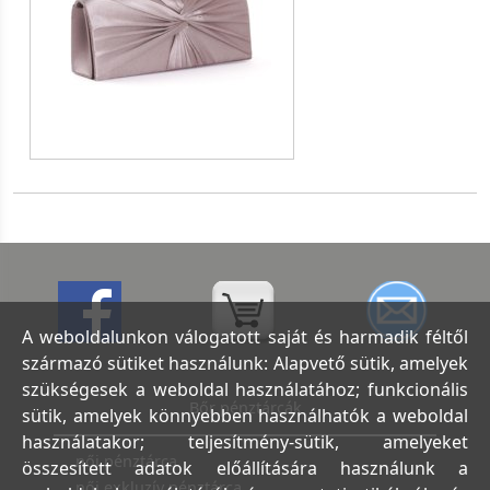
A weboldalunkon válogatott saját és harmadik féltől
származó sütiket használunk: Alapvető sütik, amelyek
szükségesek a weboldal használatához; funkcionális
Bőr pénztárcák
sütik, amelyek könnyebben használhatók a weboldal
használatakor; teljesítmény-sütik, amelyeket
női pénztárca
összesített adatok előállítására használunk a
női exkluzív pénztárca