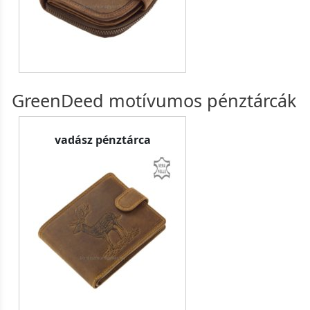
GreenDeed motívumos pénztárcák
vadász pénztárca