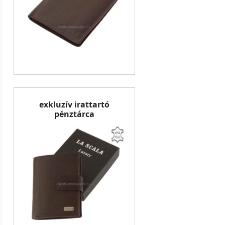
exkluzív irattartó
pénztárca