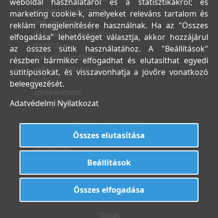
weboldal használatáról és a statisztikákról; és
női keretes pénztárca
marketing cookie-k, amelyeket releváns tartalom és
férfi pénztárca
reklám megjelenítésére használnak. Ha az "Összes
férfi exkluzív pénztárca
elfogadása" lehetőséget választja, akkor hozzájárul
dollártárca
az összes sütik használatához. A "Beállítások"
irattartó pénztárca
részben bármikor elfogadhat és elutasíthat egyedi
exkluzív irattartó pénztárca
sütitípusokat, és visszavonhatja a jövőre vonatkozó
brifkó
beleegyezését.
aprópénztartó
Adatvédelmi Nyilatkozat
RFID pénztárca
Bőrdíszmű kiegészítők
Összes elutasítása
neszesszer
kártyatartó
Beállítások
exkluzív kártyatartó
RFID KÁRTYATARTÓ
Összes elfogadása
kulcstartó
Táskák