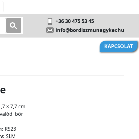
+36 30 475 53 45
info@bordiszmunagyker.hu
KAPCSOLAT
te
,7 × 7,7 cm
valódi bőr
m:
RS23
év:
SLM