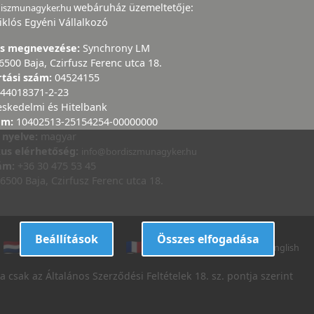
webáruház üzemeltetője:
diszmunagyker.hu
iklós Egyéni Vállalkozó
ás megnevezése:
Synchrony LM
6500 Baja, Czirfusz Ferenc utca 18.
rtási szám:
04524155
44018371-2-23
eskedelmi és Hitelbank
ám:
10402513-25154254-00000000
 nyelve:
magyar
kus elérhetőség:
info@bordiszmunagyker.hu
zám:
+36 30 475 53 45
6500 Baja, Czirfusz Ferenc utca 18.
Beállítások
Összes elfogadása
dutch
danish
french
italian
english
 csak az Általános Szerződési Feltételek 18. sz. pontja szerint