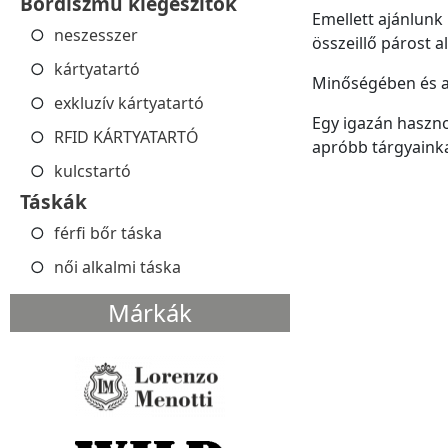
Bőrdíszmű kiegészítők
Emellett ajánlunk
neszesszer
összeillő párost a
kártyatartó
Minőségében és a
exkluzív kártyatartó
Egy igazán haszno
RFID KÁRTYATARTÓ
apróbb tárgyainka
kulcstartó
Táskák
férfi bőr táska
női alkalmi táska
Márkák