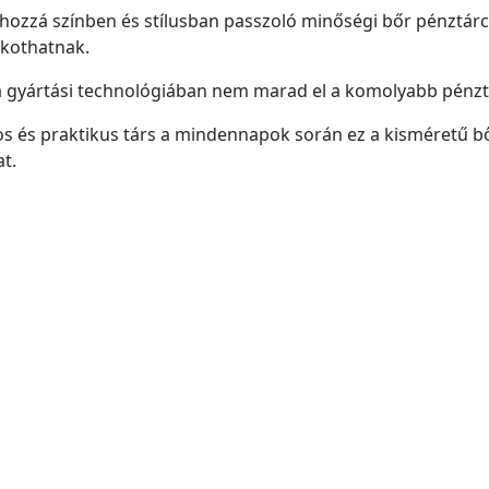
 hozzá színben és stílusban passzoló minőségi bőr pénztárc
lkothatnak.
 gyártási technológiában nem marad el a komolyabb pénzt
s és praktikus társ a mindennapok során ez a kisméretű bőr
t.