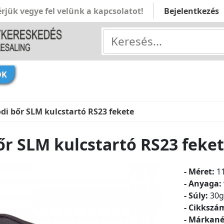
rjük vegye fel velünk a kapcsolatot!
Bejelentkezés
ÓK
di bőr SLM kulcstartó RS23 fekete
őr SLM kulcstartó RS23 feke
- Méret:
11
- Anyaga:
- Súly:
30g
- Cikkszá
- Márkan