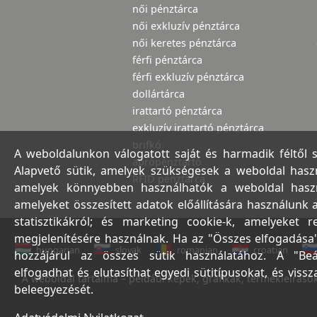
női pénztárca
női exkluzív pénztárca
női keretes pénztárca
férfi pénztárca
férfi exkluzív pénztárca
dollártárca
irattartó pénztárca
exkluzív irattartó pénztárca
brifkó
A weboldalunkon válogatott saját és harmadik féltől 
aprópénztartó
Alapvető sütik, amelyek szükségesek a weboldal haszná
RFID pénztárca
amelyek könnyebben használhatók a weboldal használ
amelyeket összesített adatok előállítására használunk 
statisztikákról; és marketing cookie-k, amelyeket 
megjelenítésére használnak. Ha az "Összes elfogadása"
hungarian
slovak
romanian
croatian
hozzájárul az összes sütik használatához. A "Beá
elfogadhat és elutasíthat egyedi sütitípusokat, és viss
A weboldal tartalma – például képek, grafikák, termékleírások,
beleegyezését.