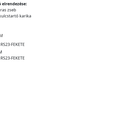
ó elrendezése:
áras zseb
kulcstartó karika
LM
:
RS23-FEKETE
M
:
RS23-FEKETE