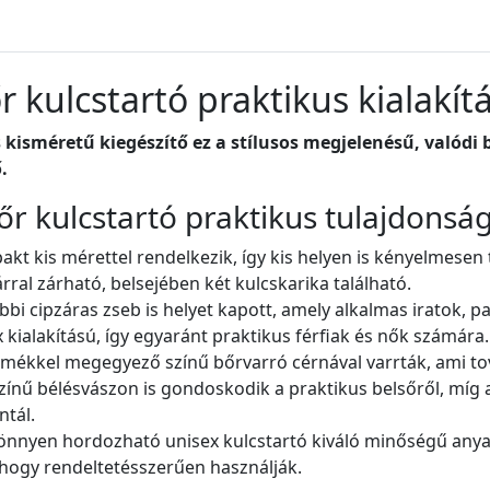
r kulcstartó praktikus kialakít
 kisméretű kiegészítő ez a stílusos megjelenésű, valódi 
.
őr kulcstartó praktikus tulajdonsá
kt kis mérettel rendelkezik, így kis helyen is kényelmesen 
árral zárható, belsejében két kulcskarika található.
bbi cipzáras zseb is helyet kapott, amely alkalmas iratok, 
 kialakítású, így egyaránt praktikus férfiak és nők számára.
ermékkel megegyező színű bőrvarró cérnával varrták, ami tov
zínű bélésvászon is gondoskodik a praktikus belsőről, míg 
ntál.
könnyen hordozható unisex kulcstartó kiváló minőségű anya
, hogy rendeltetésszerűen használják.