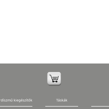
rdíszmű kiegészítők
Táskák