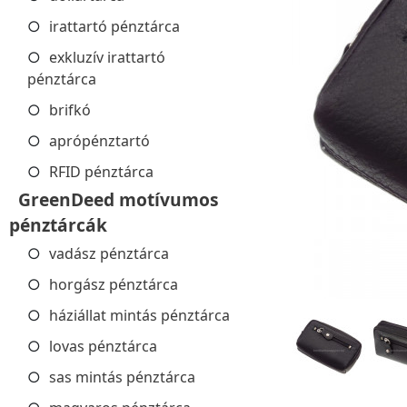
irattartó pénztárca
exkluzív irattartó
pénztárca
brifkó
aprópénztartó
RFID pénztárca
GreenDeed motívumos
pénztárcák
vadász pénztárca
horgász pénztárca
háziállat mintás pénztárca
lovas pénztárca
sas mintás pénztárca