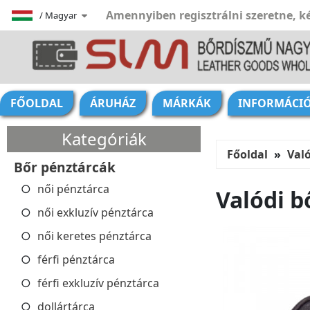
Amennyiben regisztrálni szeretne, ké
/
Magyar
FŐOLDAL
ÁRUHÁZ
MÁRKÁK
INFORMÁCI
Kategóriák
Főoldal
Való
Bőr pénztárcák
női pénztárca
Valódi b
női exkluzív pénztárca
női keretes pénztárca
férfi pénztárca
férfi exkluzív pénztárca
dollártárca