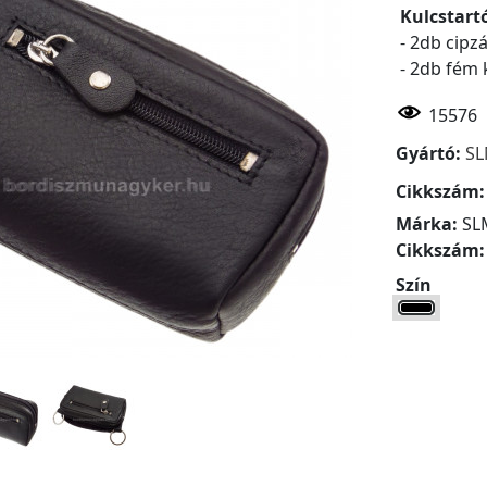
Kulcstart
- 2db cipz
- 2db fém 
15576
Gyártó:
S
Cikkszám
Márka:
SL
Cikkszám
Szín