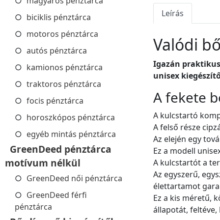
magyaros pénztárca
Leírás
biciklis pénztárca
motoros pénztárca
Valódi bő
autós pénztárca
Igazán praktikus
kamionos pénztárca
unisex kiegészítő
traktoros pénztárca
A fekete b
focis pénztárca
A kulcstartó kompa
horoszkópos pénztárca
A felső része cipz
egyéb mintás pénztárca
Az elején egy tová
GreenDeed pénztárca
Ez a modell unisex
motívum nélkül
A kulcstartót a t
Az egyszerű, egys
GreenDeed női pénztárca
élettartamot gara
GreenDeed férfi
Ez a kis méretű, 
pénztárca
állapotát, feltéve