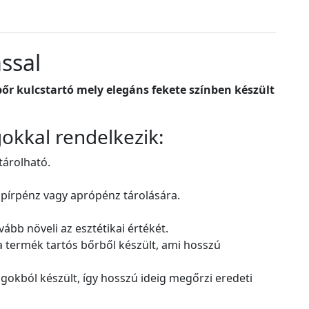
ással
bőr kulcstartó mely elegáns fekete színben készült
gokkal rendelkezik:
tárolható.
papírpénz vagy aprópénz tárolására.
ább növeli az esztétikai értékét.
a termék tartós bőrből készült, ami hosszú
gokból készült, így hosszú ideig megőrzi eredeti