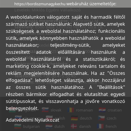
webáruház üzemeltetője:
https://bordiszmunagyker.hu
Leveleki Miklós Egyéni Vállalkozó
A weboldalunkon válogatott saját és harmadik féltől
Vállalkozás megnevezése:
Synchrony LM
származó sütiket használunk: Alapvető sütik, amelyek
Székhely:
6500 Baja, Czirfusz Ferenc utca 18.
szükségesek a weboldal használatához; funkcionális
Nyilvántartási szám:
04524155
sütik, amelyek könnyebben használhatók a weboldal
Adószám:
44018371-2-23
használatakor; teljesítmény-sütik, amelyeket
Bank:
Kereskedelmi és Hitelbank
Számlaszám:
10402513-25154254-00000000
összesített adatok előállítására használunk a
Szerződés nyelve:
magyar
weboldal használatáról és a statisztikákról; és
Elektronikus elérhetőség:
marketing cookie-k, amelyeket releváns tartalom és
info@bordiszmunagyker.hu
reklám megjelenítésére használnak. Ha az "Összes
Telefonszám:
+36 30 475 53 45
elfogadása" lehetőséget választja, akkor hozzájárul
Postacím:
6500 Baja, Czirfusz Ferenc utca 18.
az összes sütik használatához. A "Beállítások"
részben bármikor elfogadhat és elutasíthat egyedi
sütitípusokat, és visszavonhatja a jövőre vonatkozó
beleegyezését.
hungarian
slovak
romanian
croatian
slovenian
polish
deutch
czech
Adatvédelmi Nyilatkozat
bulgarian
dutch
danish
french