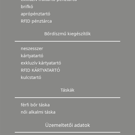
brifkó
aprópénztartó
RFID pénztárca
Bőrdíszmű kiegészítők
neszesszer
kártyatartó
exkluzív kártyatartó
RFID KÁRTYATARTÓ
kulcstartó
Táskák
férfi bőr táska
női alkalmi táska
Üzemeltetői adatok