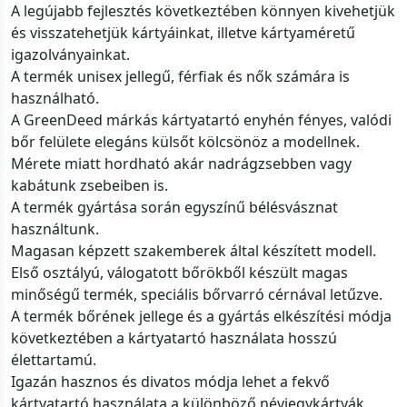
A legújabb fejlesztés következtében könnyen kivehetjük
és visszatehetjük kártyáinkat, illetve kártyaméretű
igazolványainkat.
A termék unisex jellegű, férfiak és nők számára is
használható.
A GreenDeed márkás kártyatartó enyhén fényes, valódi
bőr felülete elegáns külsőt kölcsönöz a modellnek.
Mérete miatt hordható akár nadrágzsebben vagy
kabátunk zsebeiben is.
A termék gyártása során egyszínű bélésvásznat
használtunk.
Magasan képzett szakemberek által készített modell.
Első osztályú, válogatott bőrökből készült magas
minőségű termék, speciális bőrvarró cérnával letűzve.
A termék bőrének jellege és a gyártás elkészítési módja
következtében a kártyatartó használata hosszú
élettartamú.
Igazán hasznos és divatos módja lehet a fekvő
kártyatartó használata a különböző névjegykártyák,