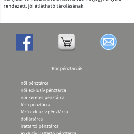
rendezett, jól átlátható tárolásának.
Bőr pénztárcák
női pénztárca
női exkluzív pénztárca
női keretes pénztárca
férfi pénztárca
férfi exkluzív pénztárca
dollártárca
irattartó pénztárca
exkluzív irattartó pénztárca