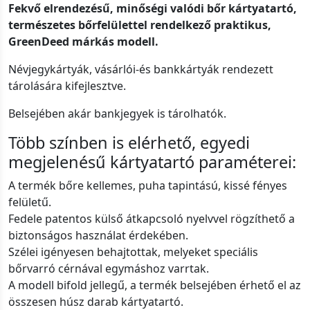
Fekvő elrendezésű, minőségi valódi bőr kártyatartó,
természetes bőrfelülettel rendelkező praktikus,
GreenDeed márkás modell.
Névjegykártyák, vásárlói-és bankkártyák rendezett
tárolására kifejlesztve.
Belsejében akár bankjegyek is tárolhatók.
Több színben is elérhető, egyedi
megjelenésű kártyatartó paraméterei:
A termék bőre kellemes, puha tapintású, kissé fényes
felületű.
Fedele patentos külső átkapcsoló nyelvvel rögzíthető a
biztonságos használat érdekében.
Szélei igényesen behajtottak, melyeket speciális
bőrvarró cérnával egymáshoz varrtak.
A modell bifold jellegű, a termék belsejében érhető el az
összesen húsz darab kártyatartó.