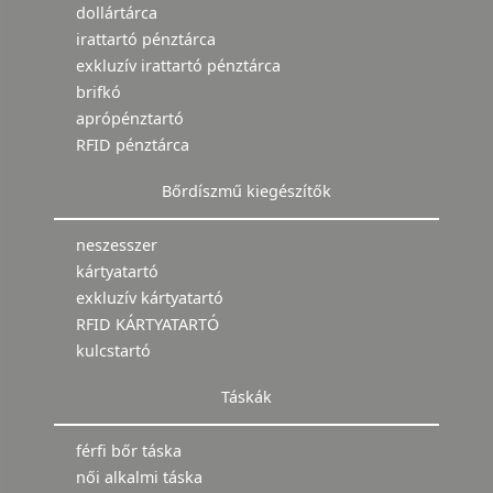
dollártárca
irattartó pénztárca
exkluzív irattartó pénztárca
brifkó
aprópénztartó
RFID pénztárca
Bőrdíszmű kiegészítők
neszesszer
kártyatartó
exkluzív kártyatartó
RFID KÁRTYATARTÓ
kulcstartó
Táskák
férfi bőr táska
női alkalmi táska