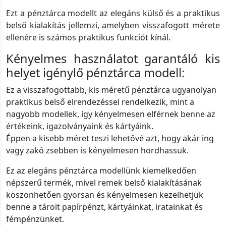
Ezt a pénztárca modellt az elegáns külső és a praktikus
belső kialakítás jellemzi, amelyben visszafogott mérete
ellenére is számos praktikus funkciót kínál.
Kényelmes használatot garantáló kis
helyet igénylő pénztárca modell:
Ez a visszafogottabb, kis méretű pénztárca ugyanolyan
praktikus belső elrendezéssel rendelkezik, mint a
nagyobb modellek, így kényelmesen elférnek benne az
értékeink, igazolványaink és kártyáink.
Éppen a kisebb méret teszi lehetővé azt, hogy akár ing
vagy zakó zsebben is kényelmesen hordhassuk.
Ez az elegáns pénztárca modellünk kiemelkedően
népszerű termék, mivel remek belső kialakításának
köszönhetően gyorsan és kényelmesen kezelhetjük
benne a tárolt papírpénzt, kártyáinkat, iratainkat és
fémpénzünket.