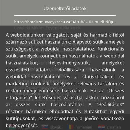
Üzemeltetői adatok
webáruház üzemeltetője:
https://bordiszmunagyker.hu
Leveleki Miklós Egyéni Vállalkozó
A weboldalunkon válogatott saját és harmadik féltől
Vállalkozás megnevezése:
Synchrony LM
származó sütiket használunk: Alapvető sütik, amelyek
Székhely:
6500 Baja, Czirfusz Ferenc utca 18.
szükségesek a weboldal használatához; funkcionális
Nyilvántartási szám:
04524155
sütik, amelyek könnyebben használhatók a weboldal
Adószám:
44018371-2-23
használatakor; teljesítmény-sütik, amelyeket
Bank:
Kereskedelmi és Hitelbank
Számlaszám:
10402513-25154254-00000000
összesített adatok előállítására használunk a
Szerződés nyelve:
magyar
weboldal használatáról és a statisztikákról; és
Elektronikus elérhetőség:
marketing cookie-k, amelyeket releváns tartalom és
info@bordiszmunagyker.hu
reklám megjelenítésére használnak. Ha az "Összes
Telefonszám:
+36 30 475 53 45
elfogadása" lehetőséget választja, akkor hozzájárul
Postacím:
6500 Baja, Czirfusz Ferenc utca 18.
az összes sütik használatához. A "Beállítások"
részben bármikor elfogadhat és elutasíthat egyedi
sütitípusokat, és visszavonhatja a jövőre vonatkozó
beleegyezését.
hungarian
slovak
romanian
croatian