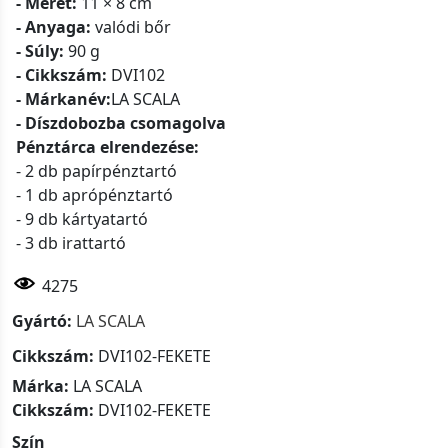
- Méret:
11 × 8 cm
- Anyaga:
valódi bőr
- Súly:
90 g
- Cikkszám:
DVI102
- Márkanév:
LA SCALA
- Díszdobozba csomagolva
Pénztárca elrendezése:
- 2 db papírpénztartó
- 1 db aprópénztartó
- 9 db kártyatartó
- 3 db irattartó
4275
Gyártó:
LA SCALA
Cikkszám:
DVI102-FEKETE
Márka:
LA SCALA
Cikkszám:
DVI102-FEKETE
Szín