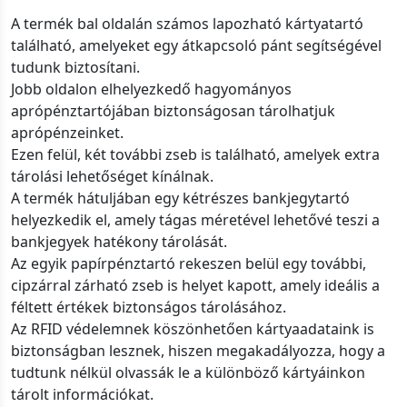
A termék bal oldalán számos lapozható kártyatartó
található, amelyeket egy átkapcsoló pánt segítségével
tudunk biztosítani.
Jobb oldalon elhelyezkedő hagyományos
aprópénztartójában biztonságosan tárolhatjuk
aprópénzeinket.
Ezen felül, két további zseb is található, amelyek extra
tárolási lehetőséget kínálnak.
A termék hátuljában egy kétrészes bankjegytartó
helyezkedik el, amely tágas méretével lehetővé teszi a
bankjegyek hatékony tárolását.
Az egyik papírpénztartó rekeszen belül egy további,
cipzárral zárható zseb is helyet kapott, amely ideális a
féltett értékek biztonságos tárolásához.
Az RFID védelemnek köszönhetően kártyaadataink is
biztonságban lesznek, hiszen megakadályozza, hogy a
tudtunk nélkül olvassák le a különböző kártyáinkon
tárolt információkat.