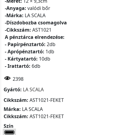
-Méret:
12 × 9,3cm
-Anyaga:
valódi bőr
-Márka:
LA SCALA
-Díszdobozba csomagolva
-Cikkszám:
AST1021
A pénztárca elrendezése:
- Papírpénztartó:
2db
- Aprópénztartó:
1db
- Kártyatartó:
10db
- Irattartó:
6db
2398
Gyártó:
LA SCALA
Cikkszám:
AST1021-FEKET
Márka:
LA SCALA
Cikkszám:
AST1021-FEKET
Szín