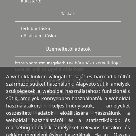
kulcstartó
Táskák
férfi bőr táska
női alkalmi táska
Üzemeltetői adatok
webáruház üzemeltetője:
https://bordiszmunagyker.hu
Leveleki Miklós Egyéni Vállalkozó
A weboldalunkon válogatott saját és harmadik féltől
Vállalkozás megnevezése:
Synchrony LM
származó sütiket használunk: Alapvető sütik, amelyek
Székhely:
6500 Baja, Czirfusz Ferenc utca 18.
szükségesek a weboldal használatához; funkcionális
Nyilvántartási szám:
04524155
sütik, amelyek könnyebben használhatók a weboldal
Adószám:
44018371-2-23
használatakor; teljesítmény-sütik, amelyeket
Bank:
Kereskedelmi és Hitelbank
Számlaszám:
10402513-25154254-00000000
összesített adatok előállítására használunk a
Szerződés nyelve:
magyar
weboldal használatáról és a statisztikákról; és
Elektronikus elérhetőség:
marketing cookie-k, amelyeket releváns tartalom és
info@bordiszmunagyker.hu
reklám megjelenítésére használnak. Ha az "Összes