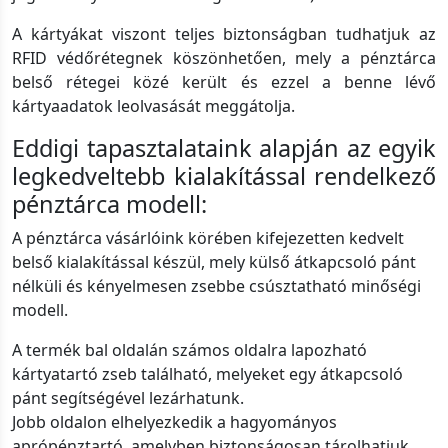
A kártyákat viszont teljes biztonságban tudhatjuk az
RFID védőrétegnek köszönhetően, mely a pénztárca
belső rétegei közé került és ezzel a benne lévő
kártyaadatok leolvasását meggátolja.
Eddigi tapasztalataink alapján az egyik
legkedveltebb kialakítással rendelkező
pénztárca modell:
A pénztárca vásárlóink körében kifejezetten kedvelt
belső kialakítással készül, mely külső átkapcsoló pánt
nélküli és kényelmesen zsebbe csúsztatható minőségi
modell.
A termék bal oldalán számos oldalra lapozható
kártyatartó zseb található, melyeket egy átkapcsoló
pánt segítségével lezárhatunk.
Jobb oldalon elhelyezkedik a hagyományos
aprópénztartó, amelyben biztonságosan tárolhatjuk