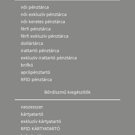
női pénztárca
női exkluzív pénztárca
női keretes pénztárca
férfi pénztárca
férfi exkluzív pénztárca
dollártárca
irattartó pénztárca
exkluzív irattartó pénztárca
brifkó
aprópénztartó
RFID pénztárca
Bőrdíszmű kiegészítők
neszesszer
kártyatartó
exkluzív kártyatartó
RFID KÁRTYATARTÓ