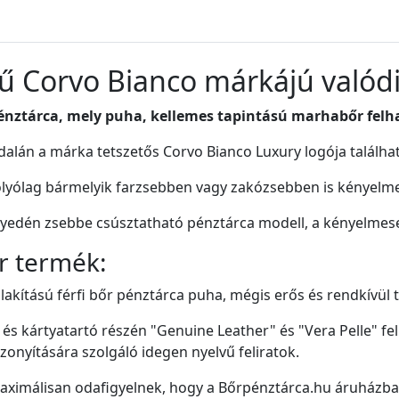
ű Corvo Bianco márkájú valódi
 pénztárca, mely puha, kellemes tapintású
marhabőr felha
dalán a márka tetszetős Corvo Bianco Luxury logója találha
olyólag bármelyik farzsebben vagy zakózsebben is kényelme
yedén zsebbe csúsztatható pénztárca modell, a kényelmeseb
r termék:
alakítású férfi bőr pénztárca puha, mégis erős és rendkívül
és kártyatartó részén "Genuine Leather" és "Vera Pelle" fel
onyítására szolgáló idegen nyelvű feliratok.
ximálisan odafigyelnek, hogy a Bőrpénztárca.hu áruházba