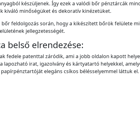
nyagból készüljenek. Így ezek a valódi bőr pénztárcák min
k kiváló minőségüket és dekoratív kinézetüket.
 bőr feldolgozás során, hogy a kikészített bőrök felülete m
elületének jellegzetességét.
a belső elrendezése:
k fedele patenttal záródik, ami a jobb oldalon kapott helye
ra lapozható irat, igazolvány és kártyatartó helyekkel, amelye
 papírpénztartóját elegáns csíkos bélésselyemmel láttuk el.