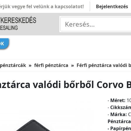
rjük vegye fel velünk a kapcsolatot!
Bejelentkezés
ÓK
 pénztárcák
férfi pénztárca
Férfi pénztárca valódi
nztárca valódi bőrből Corvo
-
Méret:
10
-
Cikkszá
-
Márka:
C
Pénztárca
- Papírpén