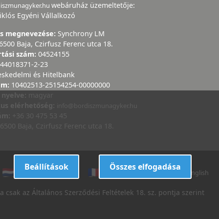
webáruház üzemeltetője:
diszmunagyker.hu
iklós Egyéni Vállalkozó
ás megnevezése:
Synchrony LM
6500 Baja, Czirfusz Ferenc utca 18.
rtási szám:
04524155
44018371-2-23
eskedelmi és Hitelbank
ám:
10402513-25154254-00000000
 nyelve:
magyar
kus elérhetőség:
info@bordiszmunagyker.hu
zám:
+36 30 475 53 45
6500 Baja, Czirfusz Ferenc utca 18.
Beállítások
Összes elfogadása
dutch
danish
french
italian
english
 csak az Általános Szerződési Feltételek 18. sz. pontja szerint