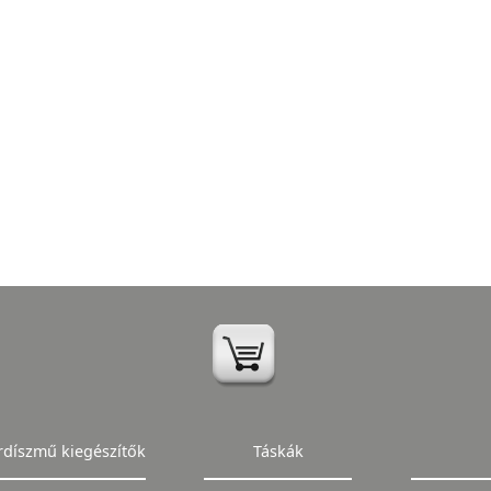
rdíszmű kiegészítők
Táskák