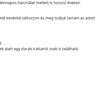
dennapos használat mellett is hosszú éveken
inél kevésbé változzon és meg tudjuk tartani az adott
t.
k alatt egy darab irattartó zseb is található.