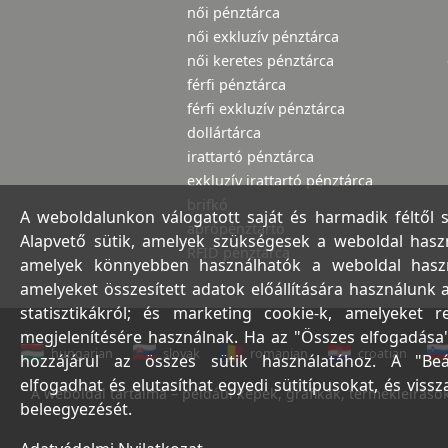
női pénztárca
női exkluzív pénztárca
női keretes pénztárca
férfi pénztárca
férfi exkluzív pénztárca
dollártárca
irattartó pénztárca
exkluzív irattartó pénztárca
brifkó
A weboldalunkon válogatott saját és harmadik féltől 
aprópénztartó
Alapvető sütik, amelyek szükségesek a weboldal haszná
RFID pénztárca
amelyek könnyebben használhatók a weboldal használ
amelyeket összesített adatok előállítására használunk 
statisztikákról; és marketing cookie-k, amelyeket 
megjelenítésére használnak. Ha az "Összes elfogadása"
hungarian
slovak
romanian
croatian
hozzájárul az összes sütik használatához. A "Beá
elfogadhat és elutasíthat egyedi sütitípusokat, és viss
A weboldal tartalma – például képek, grafikák, termékleírások,
beleegyezését.