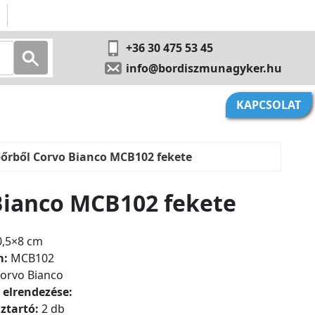
+36 30 475 53 45
info@bordiszmunagyker.hu
KAPCSOLAT
 bőrből Corvo Bianco MCB102 fekete
 Bianco MCB102 fekete
,5×8 cm
m:
MCB102
orvo Bianco
 elrendezése:
ztartó:
2 db