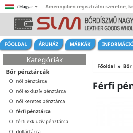
Amennyiben regisztrálni szeretne, ké
/
Magyar
FŐOLDAL
ÁRUHÁZ
MÁRKÁK
INFORMÁCI
Kategóriák
Főoldal
Bőr
Bőr pénztárcák
női pénztárca
Férfi pé
női exkluzív pénztárca
női keretes pénztárca
férfi pénztárca
férfi exkluzív pénztárca
dollártárca