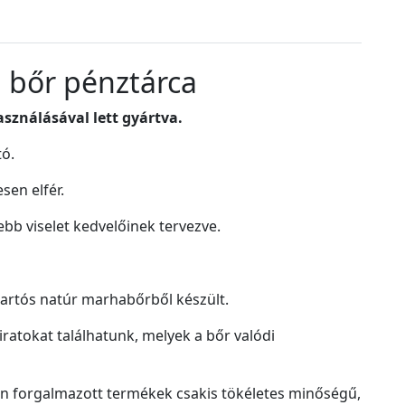
 bőr pénztárca
sználásával lett gyártva.
tó.
sen elfér.
b viselet kedvelőinek tervezve.
 tartós natúr marhabőrből készült.
iratokat találhatunk, melyek a bőr valódi
n forgalmazott termékek csakis tökéletes minőségű,