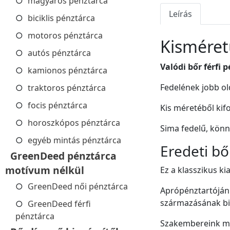
magyaros pénztárca
Leírás
biciklis pénztárca
motoros pénztárca
Kisméret
autós pénztárca
Valódi bőr férfi
kamionos pénztárca
Fedelének jobb ol
traktoros pénztárca
focis pénztárca
Kis méretéből kif
horoszkópos pénztárca
Sima fedelű, könn
egyéb mintás pénztárca
Eredeti bő
GreenDeed pénztárca
motívum nélkül
Ez a klasszikus ki
GreenDeed női pénztárca
Aprópénztartóján 
származásának biz
GreenDeed férfi
pénztárca
Szakembereink ma