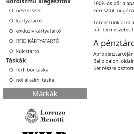
Bőrdíszmű kiegészítők
100%-os bőr alapa
neszesszer
keresztül megőrzi
kártyatartó
Törekszünk arra a
bőr természetes f
exkluzív kártyatartó
A pénztárc
RFID KÁRTYATARTÓ
kulcstartó
Aprópénztartójána
Táskák
Bal oldalon, oldal
Két részre osztott
férfi bőr táska
női alkalmi táska
Márkák