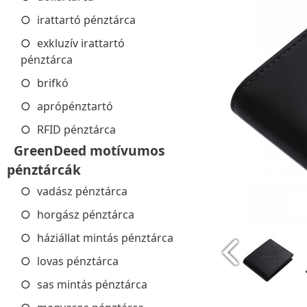
irattartó pénztárca
exkluzív irattartó
pénztárca
brifkó
aprópénztartó
RFID pénztárca
GreenDeed motívumos
pénztárcák
vadász pénztárca
horgász pénztárca
háziállat mintás pénztárca
lovas pénztárca
sas mintás pénztárca