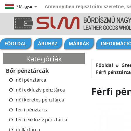
Amennyiben regisztrálni szeretne, ké
/
Magyar
FŐOLDAL
ÁRUHÁZ
MÁRKÁK
INFORMÁCI
Kategóriák
Főoldal
Gre
Bőr pénztárcák
Férfi pénztár
női pénztárca
Férfi p
női exkluzív pénztárca
női keretes pénztárca
férfi pénztárca
férfi exkluzív pénztárca
dollártárca