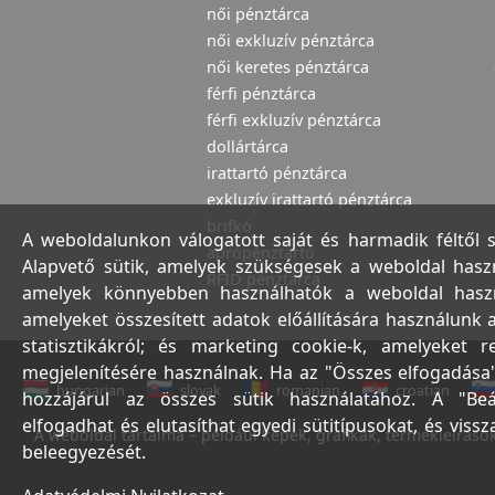
női pénztárca
női exkluzív pénztárca
női keretes pénztárca
férfi pénztárca
férfi exkluzív pénztárca
dollártárca
irattartó pénztárca
exkluzív irattartó pénztárca
brifkó
A weboldalunkon válogatott saját és harmadik féltől 
aprópénztartó
Alapvető sütik, amelyek szükségesek a weboldal haszná
RFID pénztárca
amelyek könnyebben használhatók a weboldal használ
amelyeket összesített adatok előállítására használunk 
statisztikákról; és marketing cookie-k, amelyeket 
megjelenítésére használnak. Ha az "Összes elfogadása"
hungarian
slovak
romanian
croatian
hozzájárul az összes sütik használatához. A "Beá
elfogadhat és elutasíthat egyedi sütitípusokat, és viss
A weboldal tartalma – például képek, grafikák, termékleírások,
beleegyezését.