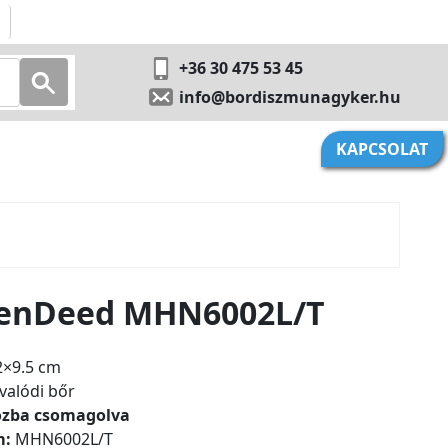
+36 30 475 53 45
info@bordiszmunagyker.hu
KAPCSOLAT
reenDeed MHN6002L/T
×9.5 cm
valódi bőr
ozba csomagolva
m:
MHN6002L/T