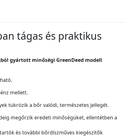
sban tágas és praktikus
agból gyártott minőségi GreenDeed modell
tható.
énz mellett.
k tükrözik a bőr valódi, természetes jellegét.
ideig megőrzik eredeti minőségüket, ellentétben a
tartók és további bőrdíszműves kiegészítők