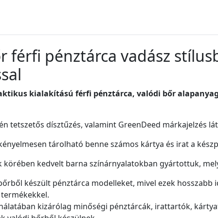
r férfi pénztárca vadász stílu
ssal
ktikus kialakítású férfi pénztárca, valódi bőr alapany
én tetszetős dísztűzés, valamint GreenDeed márkajelzés lá
 kényelmesen tárolható benne számos kártya és irat a készp
 körében kedvelt barna színárnyalatokban gyártottuk, melye
 bőrből készült pénztárca modelleket, mivel ezek hosszabb 
 termékekkel.
latában kizárólag minőségi pénztárcák, irattartók, kártya
ek valódi bőrből készülnek.