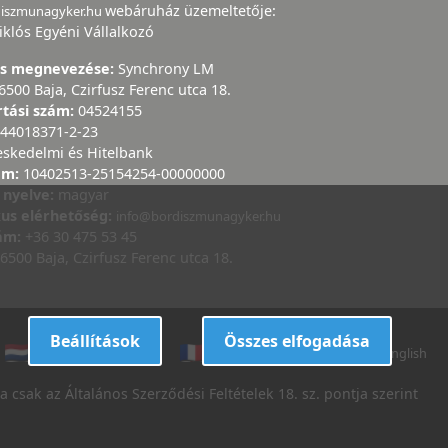
webáruház üzemeltetője:
diszmunagyker.hu
iklós Egyéni Vállalkozó
ás megnevezése:
Synchrony LM
6500 Baja, Czirfusz Ferenc utca 18.
rtási szám:
04524155
44018371-2-23
eskedelmi és Hitelbank
ám:
10402513-25154254-00000000
 nyelve:
magyar
kus elérhetőség:
info@bordiszmunagyker.hu
zám:
+36 30 475 53 45
6500 Baja, Czirfusz Ferenc utca 18.
Beállítások
Összes elfogadása
dutch
danish
french
italian
english
 csak az Általános Szerződési Feltételek 18. sz. pontja szerint