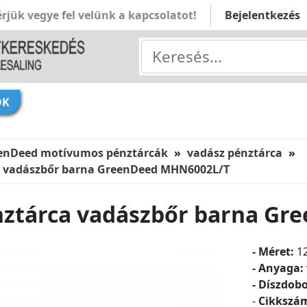
rjük vegye fel velünk a kapcsolatot!
Bejelentkezés
ÓK
enDeed motívumos pénztárcák
vadász pénztárca
ca vadászbőr barna GreenDeed MHN6002L/T
énztárca vadászbőr barna G
- Méret:
12
- Anyaga:
- Díszdob
-
Cikkszá