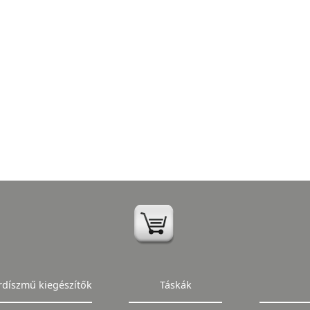
rdíszmű kiegészítők
Táskák