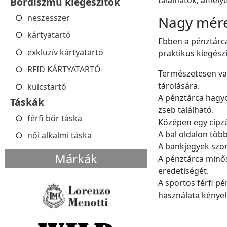
Bőrdíszmű kiegészítők
neszesszer
Nagy méret
kártyatartó
Ebben a pénztárca
exkluzív kártyatartó
praktikus kiegészí
RFID KÁRTYATARTÓ
Természetesen van
tárolására.
kulcstartó
A pénztárca hagyo
Táskák
zseb található.
férfi bőr táska
Középen egy cipzá
A bal oldalon több
női alkalmi táska
A bankjegyek szort
Márkák
A pénztárca minős
eredetiségét.
A sportos férfi p
használata kényel