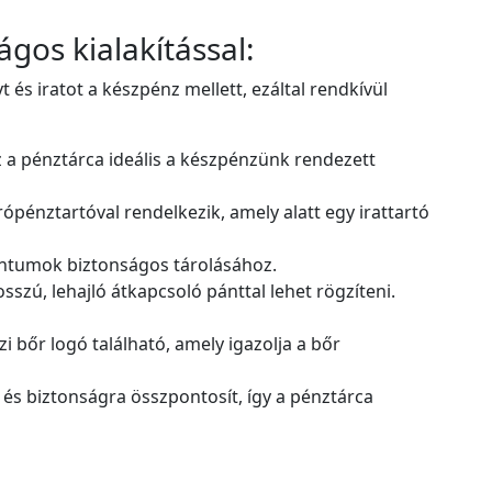
gos kialakítással:
s iratot a készpénz mellett, ezáltal rendkívül
 a pénztárca ideális a készpénzünk rendezett
pénztartóval rendelkezik, amely alatt egy irattartó
entumok biztonságos tárolásához.
sszú, lehajló átkapcsoló pánttal lehet rögzíteni.
 bőr logó található, amely igazolja a bőr
és biztonságra összpontosít, így a pénztárca