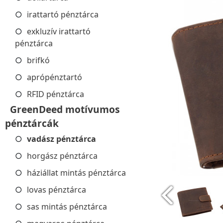
irattartó pénztárca
exkluzív irattartó
pénztárca
brifkó
aprópénztartó
RFID pénztárca
GreenDeed motívumos
pénztárcák
vadász pénztárca
horgász pénztárca
háziállat mintás pénztárca
lovas pénztárca
sas mintás pénztárca