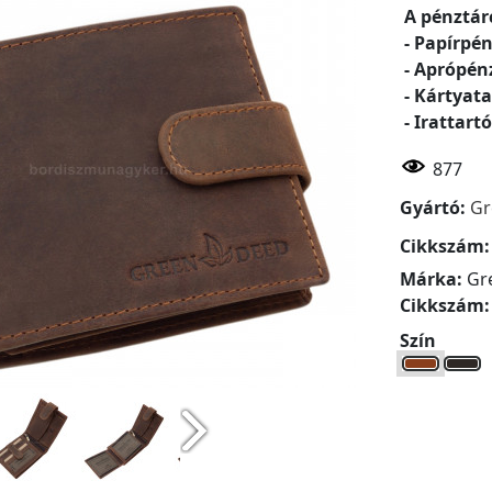
A pénztár
- Papírpén
-
Aprópénz
-
Kártyata
-
Irattartó
877
Gyártó:
Gr
Cikkszám
Márka:
Gr
Cikkszám
Szín