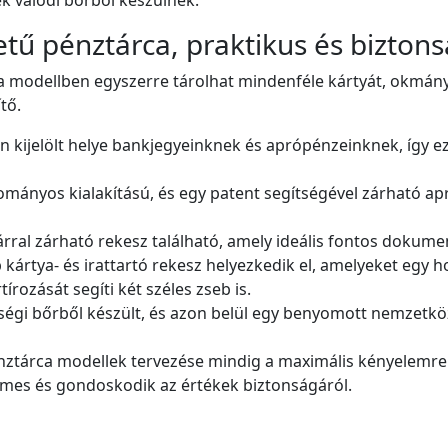
ű pénztárca, praktikus és biztonsá
 modellben egyszerre tárolhat mindenféle kártyát, okmányt é
tő.
 kijelölt helye bankjegyeinknek és aprópénzeinknek, így ez
mányos kialakítású, és egy patent segítségével zárható apró
rral zárható rekesz található, amely ideális fontos dokum
 kártya- és irattartó rekesz helyezkedik el, amelyeket egy ho
írozását segíti két széles zseb is.
égi bőrből készült, és azon belül egy benyomott nemzetközi
énztárca modellek tervezése mindig a maximális kényelemre 
mes és gondoskodik az értékek biztonságáról.