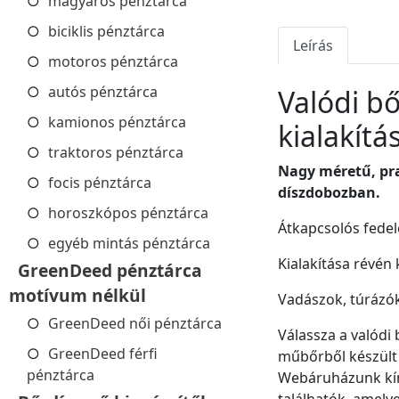
magyaros pénztárca
biciklis pénztárca
Leírás
motoros pénztárca
autós pénztárca
Valódi bő
kamionos pénztárca
kialakítá
traktoros pénztárca
Nagy méretű, pra
focis pénztárca
díszdobozban.
horoszkópos pénztárca
Átkapcsolós fedel
egyéb mintás pénztárca
Kialakítása révén
GreenDeed pénztárca
motívum nélkül
Vadászok, túrázók
GreenDeed női pénztárca
Válassza a valódi
GreenDeed férfi
műbőrből készült
pénztárca
Webáruházunk kíná
találhatók, amely