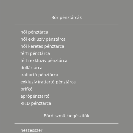
Bőr pénztárcák
női pénztárca
női exkluzív pénztárca
női keretes pénztárca
férfi pénztárca
férfi exkluzív pénztárca
dollártárca
irattartó pénztárca
exkluzív irattartó pénztárca
brifkó
aprópénztartó
RFID pénztárca
Bőrdíszmű kiegészítők
neszesszer