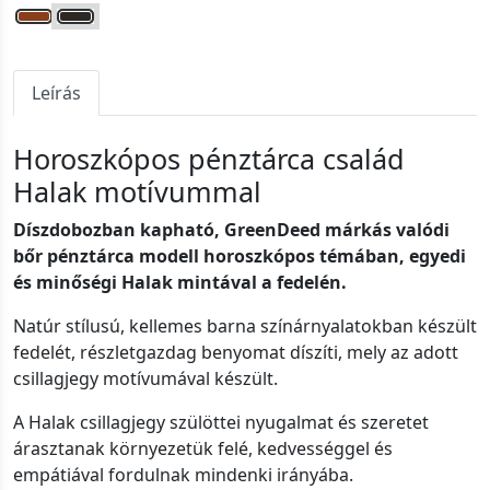
Leírás
Horoszkópos pénztárca család
Halak motívummal
Díszdobozban kapható, GreenDeed márkás valódi
bőr pénztárca modell horoszkópos témában, egyedi
és minőségi Halak mintával a fedelén.
Natúr stílusú, kellemes barna színárnyalatokban készült
fedelét, részletgazdag benyomat díszíti, mely az adott
csillagjegy motívumával készült.
A Halak csillagjegy szülöttei nyugalmat és szeretet
árasztanak környezetük felé, kedvességgel és
empátiával fordulnak mindenki irányába.