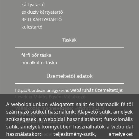
kártyatartó
exkluzív kártyatartó
RFID KÁRTYATARTÓ
kulcstartó
Táskák
férfi bőr táska
női alkalmi táska
Üzemeltetői adatok
webáruház üzemeltetője:
https://bordiszmunagyker.hu
Leveleki Miklós Egyéni Vállalkozó
A weboldalunkon válogatott saját és harmadik féltől
Vállalkozás megnevezése:
Synchrony LM
származó sütiket használunk: Alapvető sütik, amelyek
Székhely:
6500 Baja, Czirfusz Ferenc utca 18.
szükségesek a weboldal használatához; funkcionális
Nyilvántartási szám:
04524155
sütik, amelyek könnyebben használhatók a weboldal
Adószám:
44018371-2-23
használatakor; teljesítmény-sütik, amelyeket
Bank:
Kereskedelmi és Hitelbank