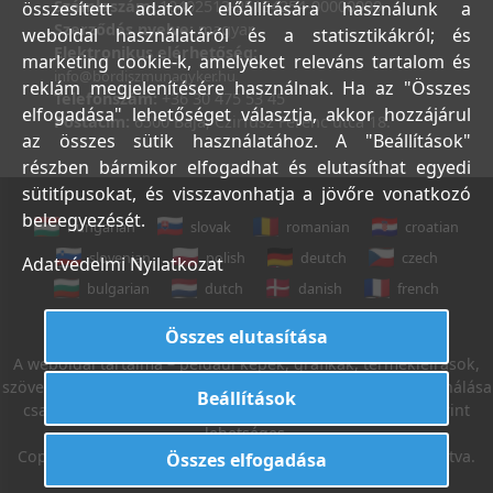
Számlaszám:
10402513-25154254-00000000
összesített adatok előállítására használunk a
Szerződés nyelve:
magyar
weboldal használatáról és a statisztikákról; és
Elektronikus elérhetőség:
marketing cookie-k, amelyeket releváns tartalom és
info@bordiszmunagyker.hu
reklám megjelenítésére használnak. Ha az "Összes
Telefonszám:
+36 30 475 53 45
elfogadása" lehetőséget választja, akkor hozzájárul
Postacím:
6500 Baja, Czirfusz Ferenc utca 18.
az összes sütik használatához. A "Beállítások"
részben bármikor elfogadhat és elutasíthat egyedi
sütitípusokat, és visszavonhatja a jövőre vonatkozó
beleegyezését.
hungarian
slovak
romanian
croatian
slovenian
polish
deutch
czech
Adatvédelmi Nyilatkozat
bulgarian
dutch
danish
french
italian
english
Összes elutasítása
A weboldal tartalma – például képek, grafikák, termékleírások,
szövegek, stb. – Leveleki Miklós E.V. tulajdona, azok felhasználása
Beállítások
csak az Általános Szerződési Feltételek 18. sz. pontja szerint
lehetséges.
Copyright © 2022. Leveleki Miklós E.V. Minden jog fenntartva.
Összes elfogadása
Létrehozta:
I.T.C. Kft.