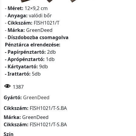
-
Méret:
12×9,2 cm
-
Anyaga:
valódi bőr
-
Cikkszám:
FISH1021/T
-
Márka:
GreenDeed
-
Díszdobozba csomagolva
Pénztárca elrendezése:
- Papírpénztartó:
2db
- Aprópénztartó:
1db
- Kártyatartó:
9db
- Irattartó:
5db
1387
Gyártó:
GreenDeed
Cikkszám:
FISH1021/T-S.BA
Márka:
GreenDeed
Cikkszám:
FISH1021/T-S.BA
Szín