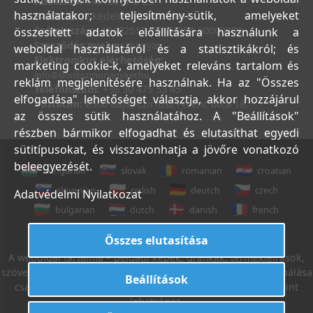
Adószám:
44018371-2-23
használatakor; teljesítmény-sütik, amelyeket
Bank:
Kereskedelmi és Hitelbank
Számlaszám:
10402513-25154254-00000000
összesített adatok előállítására használunk a
Szerződés nyelve:
magyar
weboldal használatáról és a statisztikákról; és
Elektronikus elérhetőség:
marketing cookie-k, amelyeket releváns tartalom és
info@bordiszmunagyker.hu
reklám megjelenítésére használnak. Ha az "Összes
Telefonszám:
+36 30 475 53 45
elfogadása" lehetőséget választja, akkor hozzájárul
Postacím:
6500 Baja, Czirfusz Ferenc utca 18.
az összes sütik használatához. A "Beállítások"
részben bármikor elfogadhat és elutasíthat egyedi
sütitípusokat, és visszavonhatja a jövőre vonatkozó
beleegyezését.
hungarian
slovak
romanian
croatian
slovenian
polish
deutch
czech
Adatvédelmi Nyilatkozat
bulgarian
dutch
danish
french
italian
english
Összes elutasítása
A weboldal tartalma – például képek, grafikák, termékleírások,
szövegek, stb. – Leveleki Miklós E.V. tulajdona, azok felhasználása
Beállítások
csak az Általános Szerződési Feltételek 18. sz. pontja szerint
lehetséges.