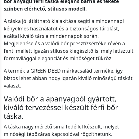
bőr anyagú férfi táska elegáns barna és fekete
színben elérhető, stílusos modell.
A táska jól átlátható kialakítása segíti a mindennapi
kényelmes használatot és a biztonságos tárolást,
ezáltal kiváló társ a mindennapok során.
Megjelenése és a valódi bőr presztízsértéke révén a
fenti mellett igazán stílusos kiegészítő is, mely letisztult
formavilággal eleganciát és minőséget tükröz.
A termék a GREEN DEED márkacsalád terméke, így
biztos lehet abban hogy igazán kiváló minőségű táskát
választ.
Valódi bőr alapanyagból gyártott,
kiváló tervezéssel készült férfi bőr
táska.
A táska nagy méretű sima fedéllel készült, melyet
minőségi tépőzáras kapcsolóval rögzíthetünk.