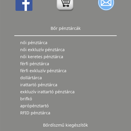
Bőr pénztárcák
női pénztárca
női exkluzív pénztárca
női keretes pénztárca
férfi pénztárca
férfi exkluzív pénztárca
dollártárca
irattartó pénztárca
exkluzív irattartó pénztárca
brifkó
aprópénztartó
RFID pénztárca
Bőrdíszmű kiegészítők