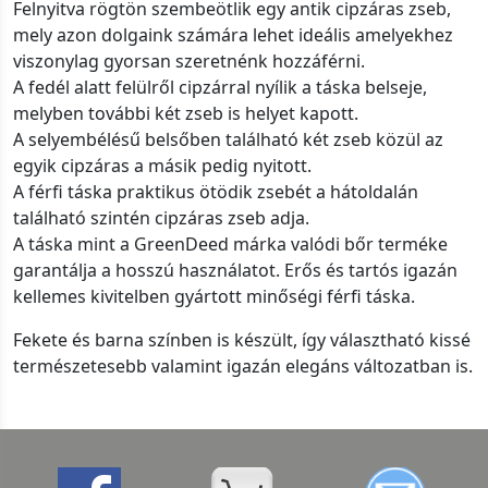
Felnyitva rögtön szembeötlik egy antik cipzáras zseb,
mely azon dolgaink számára lehet ideális amelyekhez
viszonylag gyorsan szeretnénk hozzáférni.
A fedél alatt felülről cipzárral nyílik a táska belseje,
melyben további két zseb is helyet kapott.
A selyembélésű belsőben található két zseb közül az
egyik cipzáras a másik pedig nyitott.
A férfi táska praktikus ötödik zsebét a hátoldalán
található szintén cipzáras zseb adja.
A táska mint a GreenDeed márka valódi bőr terméke
garantálja a hosszú használatot. Erős és tartós igazán
kellemes kivitelben gyártott minőségi férfi táska.
Fekete és barna színben is készült, így választható kissé
természetesebb valamint igazán elegáns változatban is.