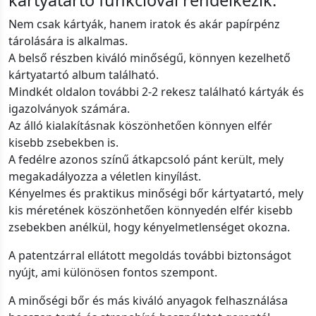
kártyatartó funkcióval rendelkezik.
Nem csak kártyák, hanem iratok és akár papírpénz
tárolására is alkalmas.
A belső részben kiváló minőségű, könnyen kezelhető
kártyatartó album található.
Mindkét oldalon további 2-2 rekesz található kártyák és
igazolványok számára.
Az álló kialakításnak köszönhetően könnyen elfér
kisebb zsebekben is.
A fedélre azonos színű átkapcsoló pánt került, mely
megakadályozza a véletlen kinyílást.
Kényelmes és praktikus minőségi bőr kártyatartó, mely
kis méretének köszönhetően könnyedén elfér kisebb
zsebekben anélkül, hogy kényelmetlenséget okozna.
A patentzárral ellátott megoldás további biztonságot
nyújt, ami különösen fontos szempont.
A minőségi bőr és más kiváló anyagok felhasználása