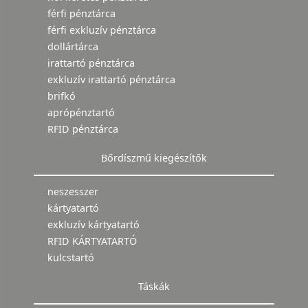
férfi pénztárca
férfi exkluzív pénztárca
dollártárca
irattartó pénztárca
exkluzív irattartó pénztárca
brifkó
aprópénztartó
RFID pénztárca
Bőrdíszmű kiegészítők
neszesszer
kártyatartó
exkluzív kártyatartó
RFID KÁRTYATARTÓ
kulcstartó
Táskák