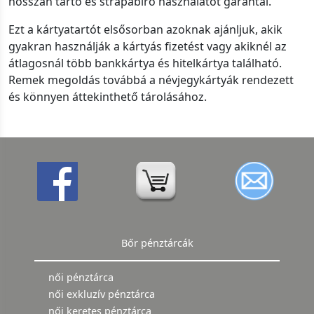
hosszan tartó és strapabíró használatot garantál.
Ezt a kártyatartót elsősorban azoknak ajánljuk, akik
gyakran használják a kártyás fizetést vagy akiknél az
átlagosnál több bankkártya és hitelkártya található.
Remek megoldás továbbá a névjegykártyák rendezett
és könnyen áttekinthető tárolásához.
Bőr pénztárcák
női pénztárca
női exkluzív pénztárca
női keretes pénztárca