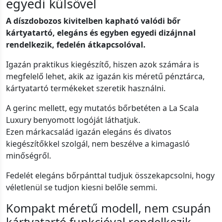
egyedi külsővel
A díszdobozos kivitelben kapható valódi bőr
kártyatartó, elegáns és egyben egyedi dizájnnal
rendelkezik, fedelén átkapcsolóval.
Igazán praktikus kiegészítő, hiszen azok számára is
megfelelő lehet, akik az igazán kis méretű pénztárca,
kártyatartó termékeket szeretik használni.
A gerinc mellett, egy mutatós bőrbetéten a La Scala
Luxury benyomott logóját láthatjuk.
Ezen márkacsalád igazán elegáns és divatos
kiegészítőkkel szolgál, nem beszélve a kimagasló
minőségről.
Fedelét elegáns bőrpánttal tudjuk összekapcsolni, hogy
véletlenül se tudjon kiesni belőle semmi.
Kompakt méretű modell, nem csupán