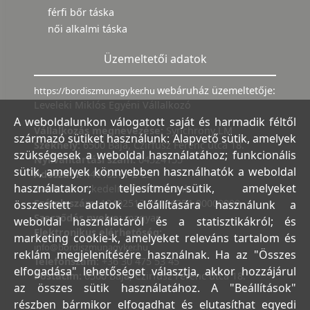
férfi bőr táska
női alkalmi táska
Üzemeltetői adatok
webáruház üzemeltetője:
https://bordiszmunagyker.hu
Leveleki Miklós Egyéni Vállalkozó
A weboldalunkon válogatott saját és harmadik féltől
Vállalkozás megnevezése:
Synchrony LM
származó sütiket használunk: Alapvető sütik, amelyek
Székhely:
6500 Baja, Czirfusz Ferenc utca 18.
szükségesek a weboldal használatához; funkcionális
Nyilvántartási szám:
04524155
sütik, amelyek könnyebben használhatók a weboldal
Adószám:
44018371-2-23
használatakor; teljesítmény-sütik, amelyeket
Bank:
Kereskedelmi és Hitelbank
Számlaszám:
10402513-25154254-00000000
összesített adatok előállítására használunk a
Szerződés nyelve:
magyar
weboldal használatáról és a statisztikákról; és
Elektronikus elérhetőség:
marketing cookie-k, amelyeket releváns tartalom és
info@bordiszmunagyker.hu
reklám megjelenítésére használnak. Ha az "Összes
Telefonszám:
+36 30 475 53 45
elfogadása" lehetőséget választja, akkor hozzájárul
Postacím:
6500 Baja, Czirfusz Ferenc utca 18.
az összes sütik használatához. A "Beállítások"
részben bármikor elfogadhat és elutasíthat egyedi