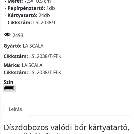
- Méret:
7,5×10,5 cm
- Papírpénztartó:
1db
- Kártyatartó:
24db
- Cikkszám:
LSL2038/T
2493
Gyártó:
LA SCALA
Cikkszám:
LSL2038/T-FEK
Márka:
LA SCALA
Cikkszám:
LSL2038/T-FEK
Szín
Leírás
Díszdobozos valódi bőr kártyatartó,