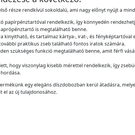
lső része rendkívül sokoldalú, ami nagy előnyt nyújt a min
tó papírpénztartóval rendelkezik, így könnyedén rendezhetj
 aprópénztartó is megtalálható benne.
 kinyitható, és tartalmaz kártya-, irat-, és fényképtartóval e
 további praktikus zseb található fontos iratok számára.
den szükséges funkció megtalálható benne, amit férfi vás
ett, hogy viszonylag kisebb mérettel rendelkezik, így zsebü
 hordása.
termékünk egy elegáns díszdobozban kerül átadásra, melyet Gi
 el az új tulajdonosához.