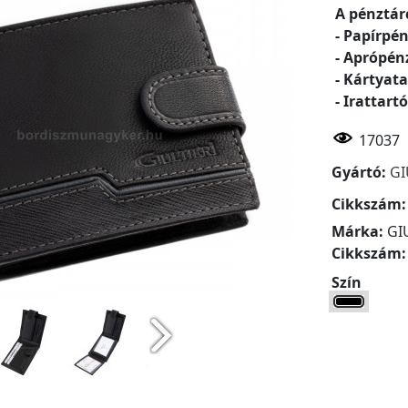
A pénztár
- Papírpén
- Aprópén
- Kártyata
- Irattartó
17037
Gyártó:
GI
Cikkszám
Márka:
GIU
Cikkszám
Szín