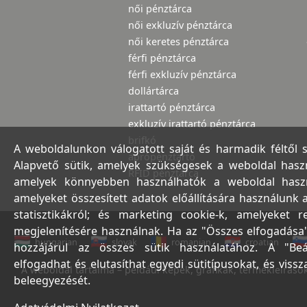
női pénztárca
női exkluzív pénztárca
női keretes pénztárca
férfi pénztárca
férfi exkluzív pénztárca
dollártárca
irattartó pénztárca
exkluzív irattartó pénztárca
brifkó
A weboldalunkon válogatott saját és harmadik féltől 
aprópénztartó
Alapvető sütik, amelyek szükségesek a weboldal haszná
RFID pénztárca
amelyek könnyebben használhatók a weboldal használ
amelyeket összesített adatok előállítására használunk 
statisztikákról; és marketing cookie-k, amelyeket 
megjelenítésére használnak. Ha az "Összes elfogadása"
hungarian
slovak
romanian
croatian
hozzájárul az összes sütik használatához. A "Beá
elfogadhat és elutasíthat egyedi sütitípusokat, és viss
A weboldal tartalma – például képek, grafikák, termékleírások,
beleegyezését.