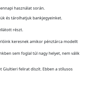
dennapi használat során.
ük és tárolhatjuk bankjegyeinket.
llátott részt.
árlóink keresnek amikor pénztárca modellt
nkben sem foglal túl nagy helyet, nem válik
ultieri felirat díszít. Ebben a stílusos