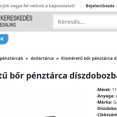
rjük vegye fel velünk a kapcsolatot!
Bejelentkezés
ÓK
 pénztárcák
dollártárca
Kisméretű bőr pénztárca 
tű bőr pénztárca díszdobozb
-
Méret:
11
-
Anyaga:
v
-
Márka:
Gi
-
Díszdobo
-
Cikkszám