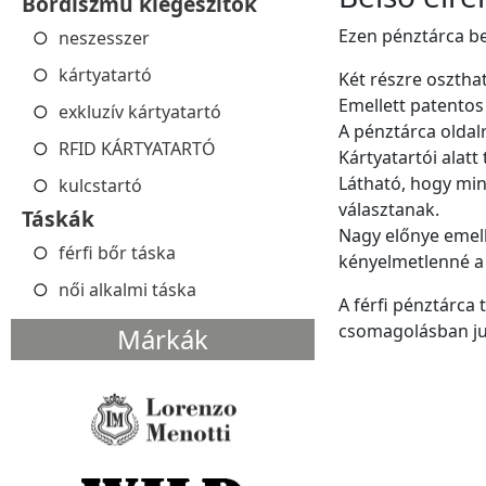
Bőrdíszmű kiegészítők
Ezen pénztárca be
neszesszer
kártyatartó
Két részre osztha
Emellett patentos
exkluzív kártyatartó
A pénztárca oldalra
RFID KÁRTYATARTÓ
Kártyatartói alatt
Látható, hogy min
kulcstartó
választanak.
Táskák
Nagy előnye emell
férfi bőr táska
kényelmetlenné a
női alkalmi táska
A férfi pénztárca 
csomagolásban jut
Márkák