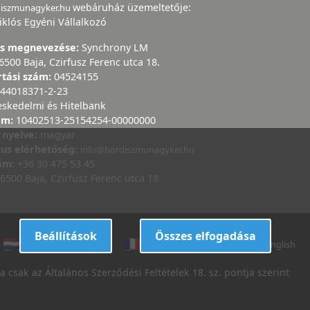
webáruház üzemeltetője:
diszmunagyker.hu
iklós Egyéni Vállalkozó
ás megnevezése:
Synchrony LM
6500 Baja, Czirfusz Ferenc utca 18.
rtási szám:
04524155
44018371-2-23
eskedelmi és Hitelbank
ám:
10402513-25154254-00000000
 nyelve:
magyar
kus elérhetőség:
info@bordiszmunagyker.hu
zám:
+36 30 475 53 45
6500 Baja, Czirfusz Ferenc utca 18.
Beállítások
Összes elfogadása
dutch
danish
french
italian
english
 csak az Általános Szerződési Feltételek 18. sz. pontja szerint