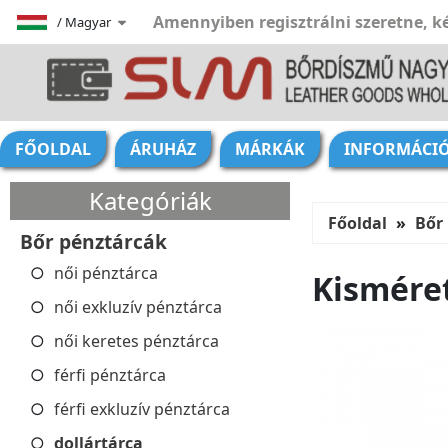
Amennyiben regisztrálni szeretne, ké
/
Magyar
FŐOLDAL
ÁRUHÁZ
MÁRKÁK
INFORMÁCI
Kategóriák
Főoldal
Bőr
Bőr pénztárcák
női pénztárca
Kismére
női exkluzív pénztárca
női keretes pénztárca
férfi pénztárca
férfi exkluzív pénztárca
dollártárca