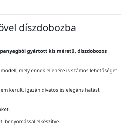
sővel díszdobozba
lapanyagból gyártott kis méretű, díszdobozos
modell, mely ennek ellenére is számos lehetőséget
lem került, igazán divatos és elegáns hatást
nket.
ti benyomással elkészítve.