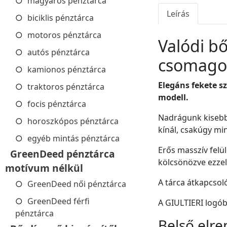
magyaros pénztárca
Leírás
biciklis pénztárca
motoros pénztárca
Valódi b
autós pénztárca
csomago
kamionos pénztárca
Elegáns fekete sz
traktoros pénztárca
modell.
focis pénztárca
Nadrágunk kisebb
horoszkópos pénztárca
kínál, csakúgy mi
egyéb mintás pénztárca
Erős masszív felül
GreenDeed pénztárca
kölcsönözve ezzel
motívum nélkül
A tárca átkapcsoló
GreenDeed női pénztárca
GreenDeed férfi
A GIULTIERI logób
pénztárca
Belső elre