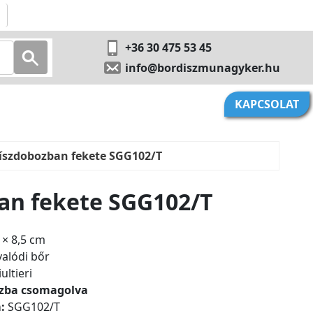
+36 30 475 53 45
info@bordiszmunagyker.hu
KAPCSOLAT
díszdobozban fekete SGG102/T
an fekete SGG102/T
 × 8,5 cm
alódi bőr
ultieri
zba csomagolva
:
SGG102/T