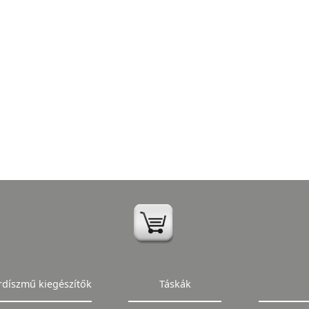
rdíszmű kiegészítők
Táskák