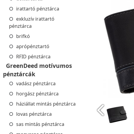
irattartó pénztárca
exkluzív irattartó
pénztárca
brifkó
aprópénztartó
RFID pénztárca
GreenDeed motívumos
pénztárcák
vadász pénztárca
horgász pénztárca
háziállat mintás pénztárca
lovas pénztárca
sas mintás pénztárca