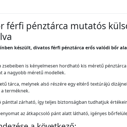
őr férfi pénztárca mutatós kül
lva
ínben készült, divatos férfi pénztárca erős valódi bőr a
 zsebeiben is kényelmesen hordható kis méretű pénztárca 
nt a nagyobb méretű modellek.
etű tárca, melynek alsó részére egy eltérő textúrájú dizájne
 a terméknek.
 pánttal zárható, így teljes biztonságban tudhatjuk értékei
enyomat az átkapcsoló pánt alatt látható, igényes bőrfelüle
ndezése a következő: