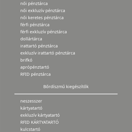
női pénztárca
női exkluzív pénztárca
női keretes pénztárca
férfi pénztárca
férfi exkluzív pénztárca
dollártárca
irattartó pénztárca
exkluzív irattartó pénztárca
brifkó
aprópénztartó
RFID pénztárca
Bőrdíszmű kiegészítők
neszesszer
kártyatartó
exkluzív kártyatartó
RFID KÁRTYATARTÓ
kulcstartó