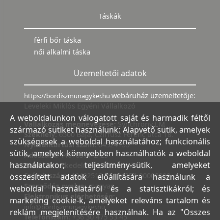
Táskák
férfi bőr táska
női alkalmi táska
Üzemeltetői adatok
webáruház üzemeltetője:
https://bordiszmunagyker.hu
Leveleki Miklós Egyéni Vállalkozó
A weboldalunkon válogatott saját és harmadik féltől
Vállalkozás megnevezése:
Synchrony LM
származó sütiket használunk: Alapvető sütik, amelyek
Székhely:
6500 Baja, Czirfusz Ferenc utca 18.
szükségesek a weboldal használatához; funkcionális
Nyilvántartási szám:
04524155
sütik, amelyek könnyebben használhatók a weboldal
Adószám:
44018371-2-23
használatakor; teljesítmény-sütik, amelyeket
Bank:
Kereskedelmi és Hitelbank
Számlaszám:
10402513-25154254-00000000
összesített adatok előállítására használunk a
Szerződés nyelve:
magyar
weboldal használatáról és a statisztikákról; és
Elektronikus elérhetőség:
marketing cookie-k, amelyeket releváns tartalom és
info@bordiszmunagyker.hu
reklám megjelenítésére használnak. Ha az "Összes
Telefonszám:
+36 30 475 53 45