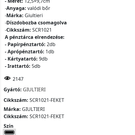
- Méret:
12,5×9,7cm
-
Anyaga:
valódi bőr
-
Márka:
Giultieri
-
Díszdobozba csomagolva
-
Cikkszám:
SCR1021
A pénztárca elrendezése:
- Papírpénztartó:
2db
- Aprópénztartó:
1db
- Kártyatartó:
9db
- Irattartó:
5db
2147
Gyártó:
GIULTIERI
Cikkszám:
SCR1021-FEKET
Márka:
GIULTIERI
Cikkszám:
SCR1021-FEKET
Szín