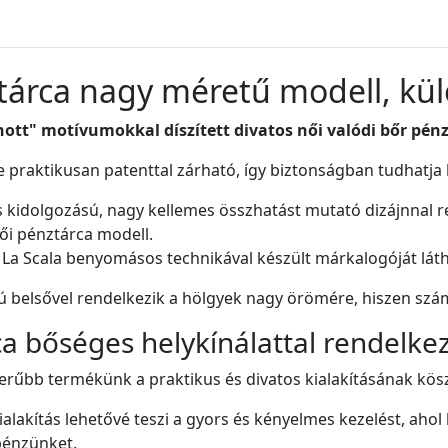
tárca nagy méretű modell, kü
ott" motívumokkal díszített divatos női valódi bőr pén
e praktikusan patenttal zárható, így biztonságban tudhatja 
s kidolgozású, nagy kellemes összhatást mutató dizájnnal re
női pénztárca modell.
 La Scala benyomásos technikával készült márkalogóját láth
ú belsővel rendelkezik a hölgyek nagy örömére, hiszen szá
a bőséges helykínálattal rendelkez
erűbb termékünk a praktikus és divatos kialakításának kö
ialakítás lehetővé teszi a gyors és kényelmes kezelést, ah
pénzünket.