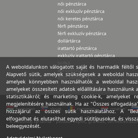
női pénztárca
női exkluzív pénztárca
női keretes pénztárca
férfi pénztárca
férfi exkluzív pénztárca
dollártárca
irattartó pénztárca
exkluzív irattartó pénztárca
brifkó
A weboldalunkon válogatott saját és harmadik féltől 
aprópénztartó
Alapvető sütik, amelyek szükségesek a weboldal haszná
RFID pénztárca
amelyek könnyebben használhatók a weboldal használ
amelyeket összesített adatok előállítására használunk 
statisztikákról; és marketing cookie-k, amelyeket 
megjelenítésére használnak. Ha az "Összes elfogadása"
hungarian
slovak
romanian
croatian
hozzájárul az összes sütik használatához. A "Beá
elfogadhat és elutasíthat egyedi sütitípusokat, és viss
A weboldal tartalma – például képek, grafikák, termékleírások,
beleegyezését.