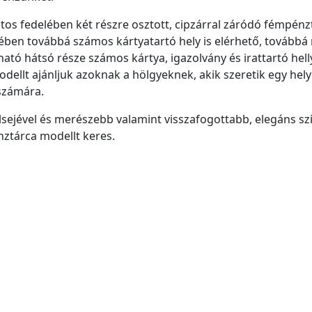
ntos fedelében két részre osztott, cipzárral záródó fémpénzt
zében továbbá számos kártyatartó hely is elérhető, továbbá
ható hátsó része számos kártya, igazolvány és irattartó hell
dellt ajánljuk azoknak a hölgyeknek, akik szeretik egy hely
 számára.
lsejével és merészebb valamint visszafogottabb, elegáns szí
nztárca modellt keres.