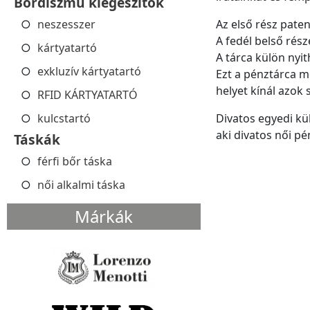
Bőrdíszmű kiegészítők
neszesszer
Az első rész pate
A fedél belső rés
kártyatartó
A tárca külön nyit
exkluzív kártyatartó
Ezt a pénztárca mo
helyet kínál azok
RFID KÁRTYATARTÓ
kulcstartó
Divatos egyedi kü
aki divatos női pé
Táskák
férfi bőr táska
női alkalmi táska
Márkák