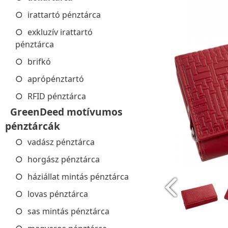
irattartó pénztárca
exkluzív irattartó
pénztárca
brifkó
aprópénztartó
RFID pénztárca
GreenDeed motívumos
pénztárcák
vadász pénztárca
horgász pénztárca
háziállat mintás pénztárca
lovas pénztárca
sas mintás pénztárca