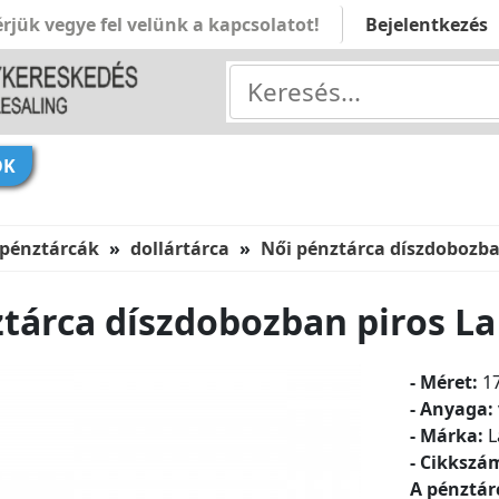
rjük vegye fel velünk a kapcsolatot!
Bejelentkezés
ÓK
 pénztárcák
dollártárca
Női pénztárca díszdobozba
tárca díszdobozban piros La
- Méret:
1
- Anyaga:
- Márka:
L
- Cikkszá
A pénztár