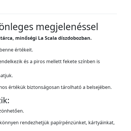
lönleges megjelenéssel
ztárca, minőségi La Scala díszdobozban.
benne értékeit.
ndelkezik és a piros mellett fekete színben is
atjuk.
mos értékük biztonságosan tárolható a belsejében.
ik:
szönhetően.
ol könnyen rendezhetjük papírpénzünket, kártyáinkat,