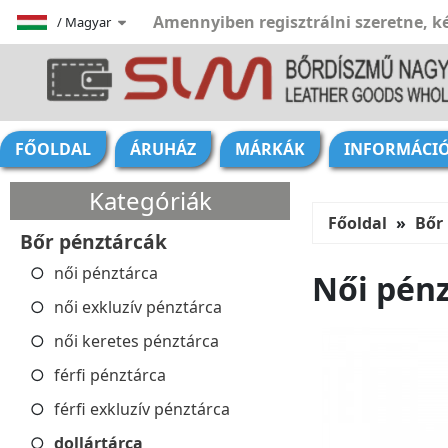
Amennyiben regisztrálni szeretne, ké
/
Magyar
FŐOLDAL
ÁRUHÁZ
MÁRKÁK
INFORMÁCI
Kategóriák
Főoldal
Bőr
Bőr pénztárcák
női pénztárca
Női pénz
női exkluzív pénztárca
női keretes pénztárca
férfi pénztárca
férfi exkluzív pénztárca
dollártárca