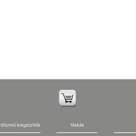
rdíszmű kiegészítők
Táskák