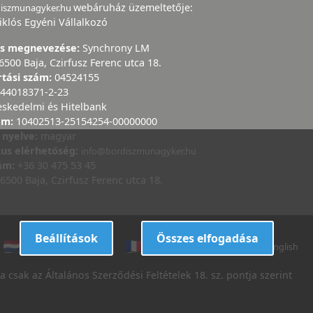
webáruház üzemeltetője:
diszmunagyker.hu
iklós Egyéni Vállalkozó
ás megnevezése:
Synchrony LM
6500 Baja, Czirfusz Ferenc utca 18.
rtási szám:
04524155
44018371-2-23
eskedelmi és Hitelbank
ám:
10402513-25154254-00000000
 nyelve:
magyar
kus elérhetőség:
info@bordiszmunagyker.hu
zám:
+36 30 475 53 45
6500 Baja, Czirfusz Ferenc utca 18.
Beállítások
Összes elfogadása
dutch
danish
french
italian
english
 csak az Általános Szerződési Feltételek 18. sz. pontja szerint