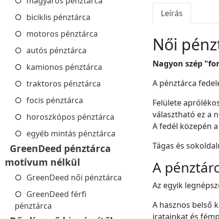
magyaros pénztárca
Leírás
biciklis pénztárca
motoros pénztárca
Női pénz
autós pénztárca
Nagyon szép "fon
kamionos pénztárca
A pénztárca fedel
traktoros pénztárca
focis pénztárca
Felülete apróléko
választható ez a 
horoszkópos pénztárca
A fedél közepén a
egyéb mintás pénztárca
Tágas és sokoldal
GreenDeed pénztárca
motívum nélkül
A pénztárc
GreenDeed női pénztárca
Az egyik legnépsz
GreenDeed férfi
A hasznos belső k
pénztárca
iratainkat és fém