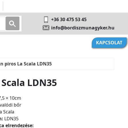
+36 30 475 53 45
info@bordiszmunagyker.hu
KAPCSOLAT
n piros La Scala LDN35
 Scala LDN35
7,5 × 10cm
valódi bőr
a Scala
m:
LDN35
ca elrendezése: