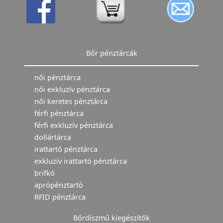
Bőr pénztárcák
női pénztárca
női exkluzív pénztárca
női keretes pénztárca
férfi pénztárca
férfi exkluzív pénztárca
dollártárca
irattartó pénztárca
exkluzív irattartó pénztárca
brifkó
aprópénztartó
RFID pénztárca
Bőrdíszmű kiegészítők