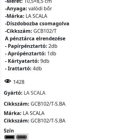
-Méret:
10,5×8,5 cm
-Anyaga:
valódi bőr
-Márka:
LA SCALA
-Díszdobozba csomagolva
-Cikkszám:
GCB102/T
A pénztárca elrendezése
- Papírpénztartó:
2db
- Aprópénztartó:
1db
- Kártyatartó:
9db
- Irattartó:
4db
1428
Gyártó:
LA SCALA
Cikkszám:
GCB102/T-S.BA
Márka:
LA SCALA
Cikkszám:
GCB102/T-S.BA
Szín