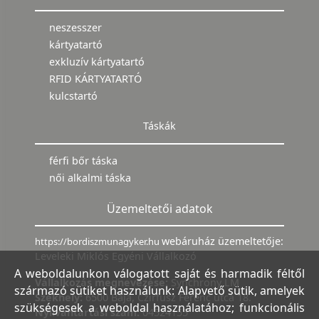
neszesszer
kártyatartó
exkluzív kártyatartó
RFID KÁRTYATARTÓ
kulcstartó
Táskák
férfi bőr táska
női alkalmi táska
Üzemeltetői adatok
webáruház üzemeltetője:
https://bordiszmunagyker.hu
Leveleki Miklós Egyéni Vállalkozó
A weboldalunkon válogatott saját és harmadik féltől
Vállalkozás megnevezése:
Synchrony LM
származó sütiket használunk: Alapvető sütik, amelyek
Székhely:
6500 Baja, Czirfusz Ferenc utca 18.
szükségesek a weboldal használatához; funkcionális
Nyilvántartási szám:
04524155