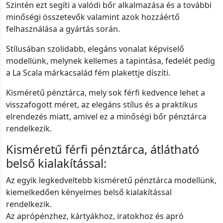
Szintén ezt segíti a valódi bőr alkalmazása és a további
minőségi összetevők valamint azok hozzáértő
felhasználása a gyártás során.
Stílusában szolidabb, elegáns vonalat képviselő
modellünk, melynek kellemes a tapintása, fedelét pedig
a La Scala márkacsalád fém plakettje díszíti.
Kisméretű pénztárca, mely sok férfi kedvence lehet a
visszafogott méret, az elegáns stílus és a praktikus
elrendezés miatt, amivel ez a minőségi bőr pénztárca
rendelkezik.
Kisméretű férfi pénztárca, átlátható
belső kialakítással:
Az egyik legkedveltebb kisméretű pénztárca modellünk,
kiemelkedően kényelmes belső kialakítással
rendelkezik.
Az aprópénzhez, kártyákhoz, iratokhoz és apró