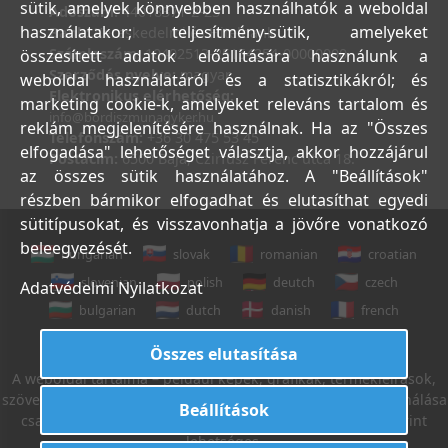
sütik, amelyek könnyebben használhatók a weboldal
Adószám:
44018371-2-23
használatakor; teljesítmény-sütik, amelyeket
Bank:
Kereskedelmi és Hitelbank
Számlaszám:
10402513-25154254-00000000
összesített adatok előállítására használunk a
Szerződés nyelve:
magyar
weboldal használatáról és a statisztikákról; és
Elektronikus elérhetőség:
marketing cookie-k, amelyeket releváns tartalom és
info@bordiszmunagyker.hu
reklám megjelenítésére használnak. Ha az "Összes
Telefonszám:
+36 30 475 53 45
elfogadása" lehetőséget választja, akkor hozzájárul
Postacím:
6500 Baja, Czirfusz Ferenc utca 18.
az összes sütik használatához. A "Beállítások"
részben bármikor elfogadhat és elutasíthat egyedi
sütitípusokat, és visszavonhatja a jövőre vonatkozó
beleegyezését.
hungarian
slovak
romanian
croatian
slovenian
polish
deutch
czech
Adatvédelmi Nyilatkozat
bulgarian
dutch
danish
french
italian
english
Összes elutasítása
A weboldal tartalma – például képek, grafikák, termékleírások,
szövegek, stb. – Leveleki Miklós E.V. tulajdona, azok felhasználása
Beállítások
csak az Általános Szerződési Feltételek 18. sz. pontja szerint
lehetséges.