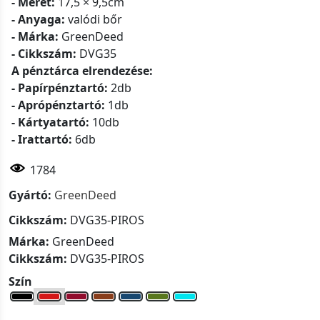
- Méret:
17,5 × 9,5cm
- Anyaga:
valódi bőr
- Márka:
GreenDeed
- Cikkszám:
DVG35
A pénztárca elrendezése:
- Papírpénztartó:
2db
- Aprópénztartó:
1db
- Kártyatartó:
10db
- Irattartó:
6db
1784
Gyártó:
GreenDeed
Cikkszám:
DVG35-PIROS
Márka:
GreenDeed
Cikkszám:
DVG35-PIROS
Szín