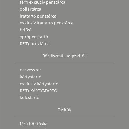
férfi exkluzív pénztárca
dollártárca
irattartó pénztárca
exkluzív irattartó pénztárca
brifkó
aprópénztartó
RFID pénztárca
Bőrdíszmű kiegészítők
neszesszer
kártyatartó
exkluzív kártyatartó
RFID KÁRTYATARTÓ
kulcstartó
Táskák
férfi bőr táska