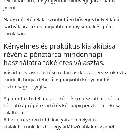
felirat látható, mely egyúttal minőségi garanciát is
jelent.
Nagy méretének köszönhetően bőséges helyet kínál
kártyák, iratok és nagyobb mennyiségű készpénz
tárolására.
Kényelmes és praktikus kialakítása
révén a pénztárca mindennapi
használatra tökéletes választás.
Vásárlóink visszajelzéseire támaszkodva terveztük ezt a
modellt, hogy a lehető legnagyobb kényelmet és
biztonságot nyújtsa.
A patentos fedél mögött két részre osztott, cipzárral
zárható aprópénztartó és két papírpénztartó rekesz
található.
A belső részben több kártyatartó helyet is
kialakítottunk, köztük egy átlátszó ablakos zsebet.