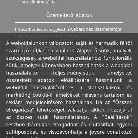
női alkalmi táska
Üzemeltetői adatok
webáruház üzemeltetője:
https://bordiszmunagyker.hu
Leveleki Miklós Egyéni Vállalkozó
A weboldalunkon válogatott saját és harmadik féltől
Vállalkozás megnevezése:
Synchrony LM
származó sütiket használunk: Alapvető sütik, amelyek
Székhely:
6500 Baja, Czirfusz Ferenc utca 18.
szükségesek a weboldal használatához; funkcionális
Nyilvántartási szám:
04524155
sütik, amelyek könnyebben használhatók a weboldal
Adószám:
44018371-2-23
használatakor; teljesítmény-sütik, amelyeket
Bank:
Kereskedelmi és Hitelbank
Számlaszám:
10402513-25154254-00000000
összesített adatok előállítására használunk a
Szerződés nyelve:
magyar
weboldal használatáról és a statisztikákról; és
Elektronikus elérhetőség:
marketing cookie-k, amelyeket releváns tartalom és
info@bordiszmunagyker.hu
reklám megjelenítésére használnak. Ha az "Összes
Telefonszám:
+36 30 475 53 45
elfogadása" lehetőséget választja, akkor hozzájárul
Postacím:
6500 Baja, Czirfusz Ferenc utca 18.
az összes sütik használatához. A "Beállítások"
részben bármikor elfogadhat és elutasíthat egyedi
sütitípusokat, és visszavonhatja a jövőre vonatkozó