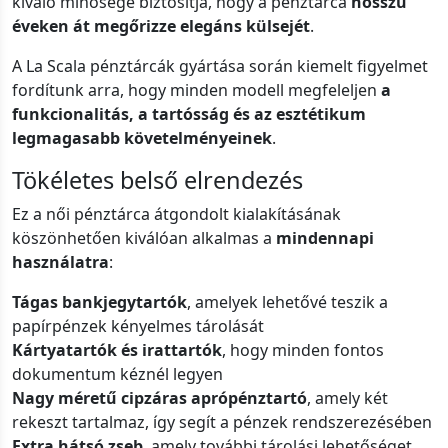
kiváló minősége biztosítja, hogy a pénztárca
hosszú
éveken át megőrizze elegáns külsejét
.
A La Scala pénztárcák gyártása során kiemelt figyelmet
fordítunk arra, hogy minden modell megfeleljen
a
funkcionalitás, a tartósság és az esztétikum
legmagasabb követelményeinek
.
Tökéletes belső elrendezés
Ez a női pénztárca átgondolt kialakításának
köszönhetően kiválóan alkalmas a
mindennapi
használatra
:
Tágas bankjegytartók
, amelyek lehetővé teszik a
papírpénzek kényelmes tárolását
Kártyatartók és irattartók
, hogy minden fontos
dokumentum kéznél legyen
Nagy méretű cipzáras aprópénztartó
, amely két
rekeszt tartalmaz, így segít a pénzek rendszerezésében
Extra hátsó zseb
, amely további tárolási lehetőséget