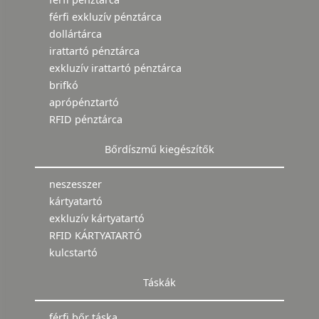
férfi exkluzív pénztárca
dollártárca
irattartó pénztárca
exkluzív irattartó pénztárca
brifkó
aprópénztartó
RFID pénztárca
Bőrdíszmű kiegészítők
neszesszer
kártyatartó
exkluzív kártyatartó
RFID KÁRTYATARTÓ
kulcstartó
Táskák
férfi bőr táska