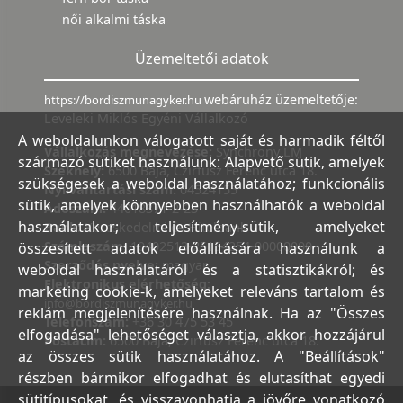
női alkalmi táska
Üzemeltetői adatok
webáruház üzemeltetője:
https://bordiszmunagyker.hu
Leveleki Miklós Egyéni Vállalkozó
A weboldalunkon válogatott saját és harmadik féltől
Vállalkozás megnevezése:
Synchrony LM
származó sütiket használunk: Alapvető sütik, amelyek
Székhely:
6500 Baja, Czirfusz Ferenc utca 18.
szükségesek a weboldal használatához; funkcionális
Nyilvántartási szám:
04524155
sütik, amelyek könnyebben használhatók a weboldal
Adószám:
44018371-2-23
használatakor; teljesítmény-sütik, amelyeket
Bank:
Kereskedelmi és Hitelbank
Számlaszám:
10402513-25154254-00000000
összesített adatok előállítására használunk a
Szerződés nyelve:
magyar
weboldal használatáról és a statisztikákról; és
Elektronikus elérhetőség:
marketing cookie-k, amelyeket releváns tartalom és
info@bordiszmunagyker.hu
reklám megjelenítésére használnak. Ha az "Összes
Telefonszám:
+36 30 475 53 45
elfogadása" lehetőséget választja, akkor hozzájárul
Postacím:
6500 Baja, Czirfusz Ferenc utca 18.
az összes sütik használatához. A "Beállítások"
részben bármikor elfogadhat és elutasíthat egyedi
sütitípusokat, és visszavonhatja a jövőre vonatkozó