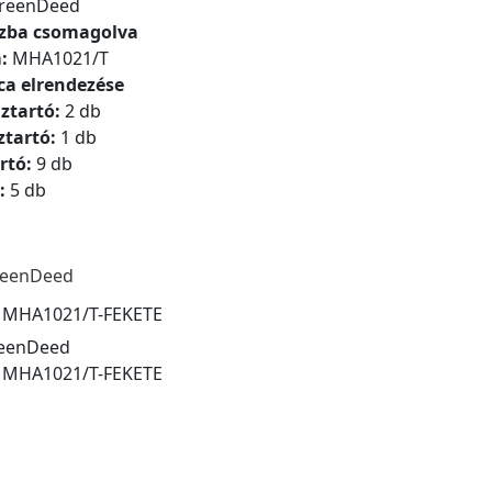
reenDeed
ozba csomagolva
m:
MHA1021/T
ca elrendezése
ztartó:
2 db
ztartó:
1 db
rtó:
9 db
:
5 db
eenDeed
:
MHA1021/T-FEKETE
eenDeed
:
MHA1021/T-FEKETE