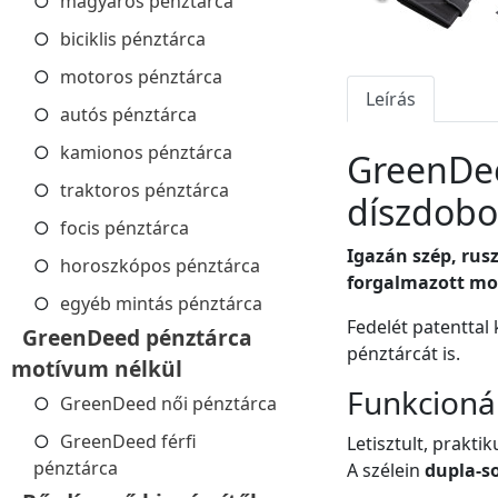
magyaros pénztárca
biciklis pénztárca
motoros pénztárca
Leírás
autós pénztárca
kamionos pénztárca
GreenDee
traktoros pénztárca
díszdob
focis pénztárca
Igazán szép, rus
horoszkópos pénztárca
forgalmazott mo
egyéb mintás pénztárca
Fedelét patenttal 
GreenDeed pénztárca
pénztárcát is.
motívum nélkül
Funkcioná
GreenDeed női pénztárca
GreenDeed férfi
Letisztult, prakt
pénztárca
A szélein
dupla-so