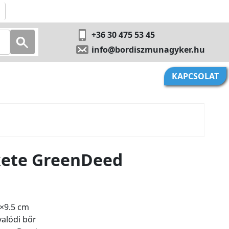
+36 30 475 53 45
info@bordiszmunagyker.hu
KAPCSOLAT
kete GreenDeed
×9.5 cm
alódi bőr