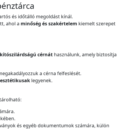
pénztárca
artós és időtálló megoldást kínál.
tt, ahol a
minőség és szakértelem
kiemelt szerepet
kítószilárdságú cérnát
használunk, amely biztosítja
egakadályozzuk a cérna felfeslését.
 esztétikusak
legyenek.
tárolható:
zámára.
ekében.
zolványok és egyéb dokumentumok számára, külön