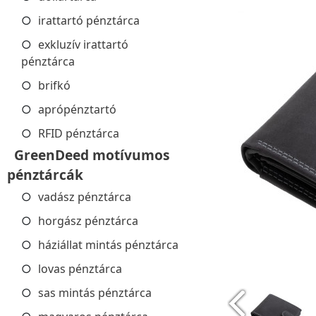
irattartó pénztárca
exkluzív irattartó
pénztárca
brifkó
aprópénztartó
RFID pénztárca
GreenDeed motívumos
pénztárcák
vadász pénztárca
horgász pénztárca
háziállat mintás pénztárca
lovas pénztárca
sas mintás pénztárca