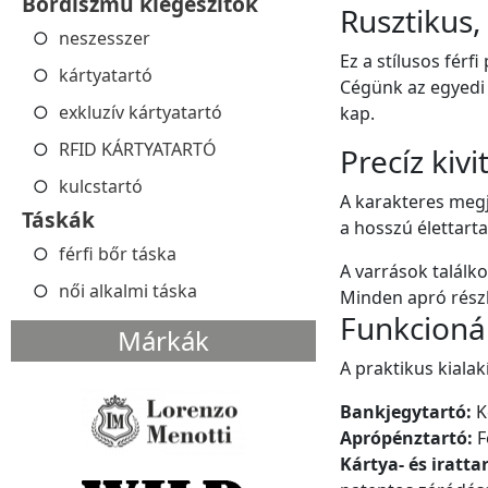
Bőrdíszmű kiegészítők
Rusztikus,
neszesszer
Ez a stílusos férf
kártyatartó
Cégünk az egyedi 
exkluzív kártyatartó
kap.
RFID KÁRTYATARTÓ
Precíz kivi
kulcstartó
A karakteres megj
Táskák
a hosszú élettart
férfi bőr táska
A varrások találk
női alkalmi táska
Minden apró rész
Funkcionál
Márkák
A praktikus kiala
Bankjegytartó:
K
Aprópénztartó:
F
Kártya- és iratta