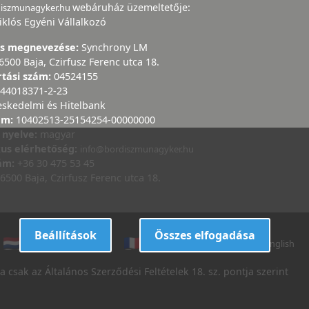
webáruház üzemeltetője:
diszmunagyker.hu
iklós Egyéni Vállalkozó
ás megnevezése:
Synchrony LM
6500 Baja, Czirfusz Ferenc utca 18.
rtási szám:
04524155
44018371-2-23
eskedelmi és Hitelbank
ám:
10402513-25154254-00000000
 nyelve:
magyar
kus elérhetőség:
info@bordiszmunagyker.hu
zám:
+36 30 475 53 45
6500 Baja, Czirfusz Ferenc utca 18.
Beállítások
Összes elfogadása
dutch
danish
french
italian
english
 csak az Általános Szerződési Feltételek 18. sz. pontja szerint