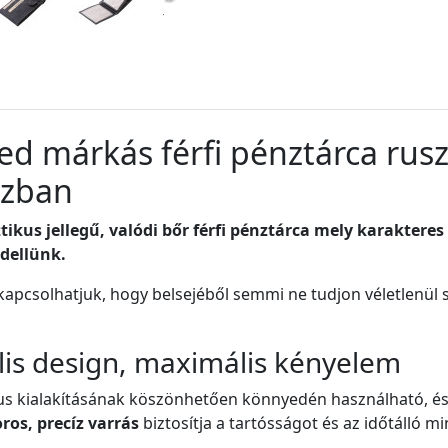
d márkás férfi pénztárca rusz
ozban
ztikus jellegű, valódi bőr férfi pénztárca mely karakter
dellünk.
kapcsolhatjuk, hogy belsejéből semmi ne tudjon véletlenül se
lis design, maximális kényelem
ikus kialakításának köszönhetően könnyedén használható, és
ros, precíz varrás
biztosítja a tartósságot és az időtálló m