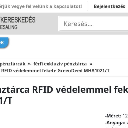
rjük vegye fel velünk a kapcsolatot!
Bejelentkezés
ÓK
 pénztárcák
férfi exkluzív pénztárca
ca RFID védelemmel fekete GreenDeed MHA1021/T
énztárca RFID védelemmel fe
1/T
-Méret:
12
-Anyaga:
v