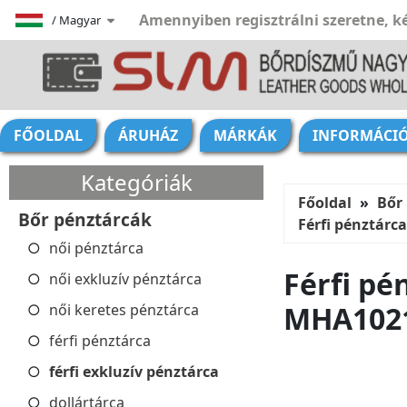
Amennyiben regisztrálni szeretne, ké
/
Magyar
FŐOLDAL
ÁRUHÁZ
MÁRKÁK
INFORMÁCI
Kategóriák
Főoldal
Bőr
Bőr pénztárcák
Férfi pénztár
női pénztárca
Férfi p
női exkluzív pénztárca
MHA102
női keretes pénztárca
férfi pénztárca
férfi exkluzív pénztárca
dollártárca