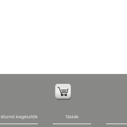
rdíszmű kiegészítők
Táskák