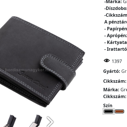
-Márka:
G
-Díszdob
-Cikkszá
A pénztár
- Papírpén
- Aprópén
- Kártyata
- Irattartó
1397
Gyártó:
Gr
Cikkszám
Márka:
Gr
Cikkszám
Szín