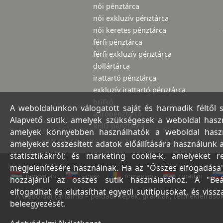
női pénztárca
női exkluzív pénztárca
női keretes pénztárca
férfi pénztárca
férfi exkluzív pénztárca
dollártárca
irattartó pénztárca
exkluzív irattartó pénztárca
brifkó
A weboldalunkon válogatott saját és harmadik féltől 
aprópénztartó
Alapvető sütik, amelyek szükségesek a weboldal haszná
RFID pénztárca
amelyek könnyebben használhatók a weboldal használ
amelyeket összesített adatok előállítására használunk 
statisztikákról; és marketing cookie-k, amelyeket 
megjelenítésére használnak. Ha az "Összes elfogadása"
hungarian
slovak
romanian
croatian
hozzájárul az összes sütik használatához. A "Beá
elfogadhat és elutasíthat egyedi sütitípusokat, és viss
A weboldal tartalma – például képek, grafikák, termékleírások,
beleegyezését.