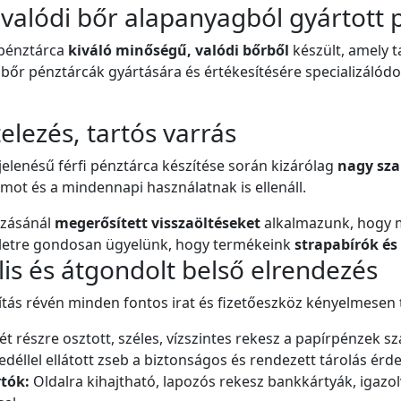
 valódi bőr alapanyagból gyártott 
i pénztárca
kiváló minőségű, valódi bőrből
készült, amely t
bőr pénztárcák gyártására és értékesítésére specializálódo
telezés, tartós varrás
elenésű férfi pénztárca készítése során kizárólag
nagy sza
amot és a mindennapi használatnak is ellenáll.
ozásánál
megerősített visszaöltéseket
alkalmazunk, hogy m
letre gondosan ügyelünk, hogy termékeink
strapabírók és
is és átgondolt belső elrendezés
kítás révén minden fontos irat és fizetőeszköz kényelmesen 
ét részre osztott, széles, vízszintes rekesz a papírpénzek s
edéllel ellátott zseb a biztonságos és rendezett tárolás érd
rtók:
Oldalra kihajtható, lapozós rekesz bankkártyák, iga