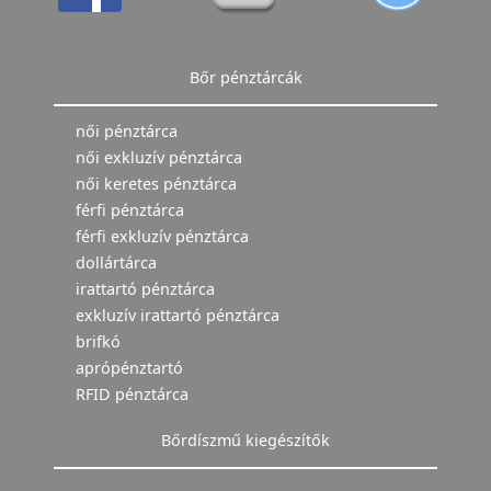
Bőr pénztárcák
női pénztárca
női exkluzív pénztárca
női keretes pénztárca
férfi pénztárca
férfi exkluzív pénztárca
dollártárca
irattartó pénztárca
exkluzív irattartó pénztárca
brifkó
aprópénztartó
RFID pénztárca
Bőrdíszmű kiegészítők