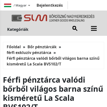
Bejelentkezés
/
Magyar
Kategóriák
Főoldal
Bőr pénztárcák
férfi exkluzív pénztárca
Férfi pénztárca valódi bőrből világos barna színű
kisméretű La Scala BVS102/T
Férfi pénztárca valódi
bőrből világos barna színű
kisméretű La Scala
BVS102/T