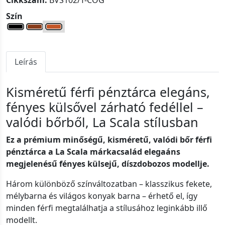
Cikkszám:
BVS102/T-COG
Szín
Leírás
Kisméretű férfi pénztárca elegáns,
fényes külsővel zárható fedéllel –
valódi bőrből, La Scala stílusban
Ez a prémium minőségű, kisméretű, valódi bőr férfi
pénztárca a La Scala márkacsalád elegaáns
megjelenésű fényes külsejű, díszdobozos modellje.
Három különböző színváltozatban – klasszikus fekete,
mélybarna és világos konyak barna – érhető el, így
minden férfi megtalálhatja a stílusához leginkább illő
modellt.