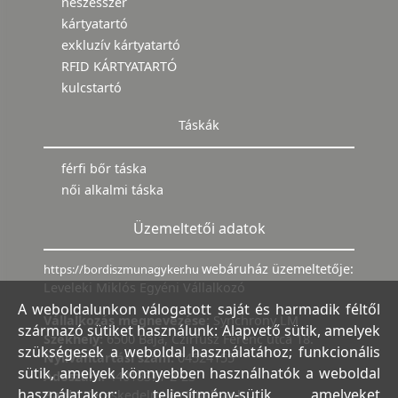
neszesszer
kártyatartó
exkluzív kártyatartó
RFID KÁRTYATARTÓ
kulcstartó
Táskák
férfi bőr táska
női alkalmi táska
Üzemeltetői adatok
webáruház üzemeltetője:
https://bordiszmunagyker.hu
Leveleki Miklós Egyéni Vállalkozó
A weboldalunkon válogatott saját és harmadik féltől
Vállalkozás megnevezése:
Synchrony LM
származó sütiket használunk: Alapvető sütik, amelyek
Székhely:
6500 Baja, Czirfusz Ferenc utca 18.
szükségesek a weboldal használatához; funkcionális
Nyilvántartási szám:
04524155
sütik, amelyek könnyebben használhatók a weboldal
Adószám:
44018371-2-23
használatakor; teljesítmény-sütik, amelyeket
Bank:
Kereskedelmi és Hitelbank