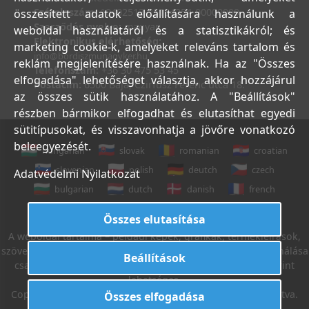
Számlaszám:
10402513-25154254-00000000
összesített adatok előállítására használunk a
Szerződés nyelve:
magyar
weboldal használatáról és a statisztikákról; és
Elektronikus elérhetőség:
marketing cookie-k, amelyeket releváns tartalom és
info@bordiszmunagyker.hu
reklám megjelenítésére használnak. Ha az "Összes
Telefonszám:
+36 30 475 53 45
elfogadása" lehetőséget választja, akkor hozzájárul
Postacím:
6500 Baja, Czirfusz Ferenc utca 18.
az összes sütik használatához. A "Beállítások"
részben bármikor elfogadhat és elutasíthat egyedi
sütitípusokat, és visszavonhatja a jövőre vonatkozó
beleegyezését.
hungarian
slovak
romanian
croatian
slovenian
polish
deutch
czech
Adatvédelmi Nyilatkozat
bulgarian
dutch
danish
french
italian
english
Összes elutasítása
A weboldal tartalma – például képek, grafikák, termékleírások,
szövegek, stb. – Leveleki Miklós E.V. tulajdona, azok felhasználása
Beállítások
csak az Általános Szerződési Feltételek 18. sz. pontja szerint
lehetséges.
Copyright © 2022. Leveleki Miklós E.V. Minden jog fenntartva.
Összes elfogadása
Létrehozta: