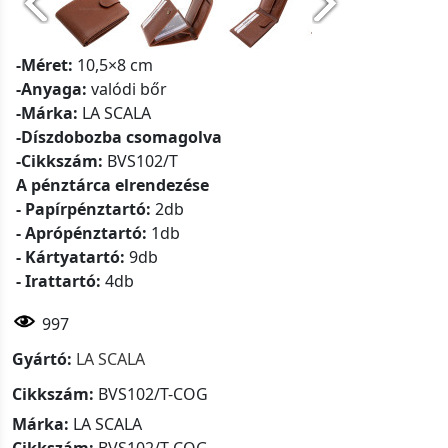
-Méret:
10,5×8 cm
-Anyaga:
valódi bőr
-Márka:
LA SCALA
-Díszdobozba csomagolva
-Cikkszám:
BVS102/T
A pénztárca elrendezése
- Papírpénztartó:
2db
- Aprópénztartó:
1db
- Kártyatartó:
9db
- Irattartó:
4db
997
Gyártó:
LA SCALA
Cikkszám:
BVS102/T-COG
Márka:
LA SCALA