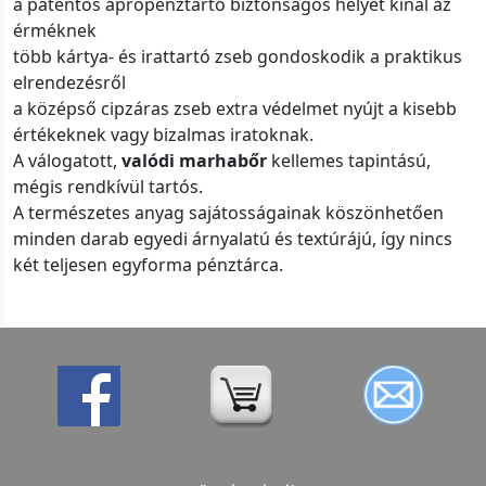
a patentos aprópénztartó biztonságos helyet kínál az
érméknek
több kártya- és irattartó zseb gondoskodik a praktikus
elrendezésről
a középső cipzáras zseb extra védelmet nyújt a kisebb
értékeknek vagy bizalmas iratoknak.
A válogatott,
valódi marhabőr
kellemes tapintású,
mégis rendkívül tartós.
A természetes anyag sajátosságainak köszönhetően
minden darab egyedi árnyalatú és textúrájú, így nincs
két teljesen egyforma pénztárca.