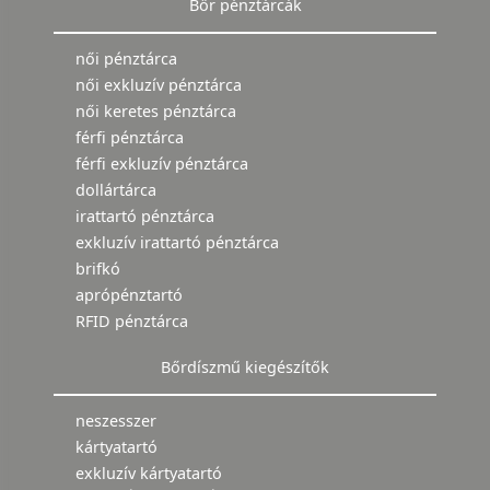
Bőr pénztárcák
női pénztárca
női exkluzív pénztárca
női keretes pénztárca
férfi pénztárca
férfi exkluzív pénztárca
dollártárca
irattartó pénztárca
exkluzív irattartó pénztárca
brifkó
aprópénztartó
RFID pénztárca
Bőrdíszmű kiegészítők
neszesszer
kártyatartó
exkluzív kártyatartó