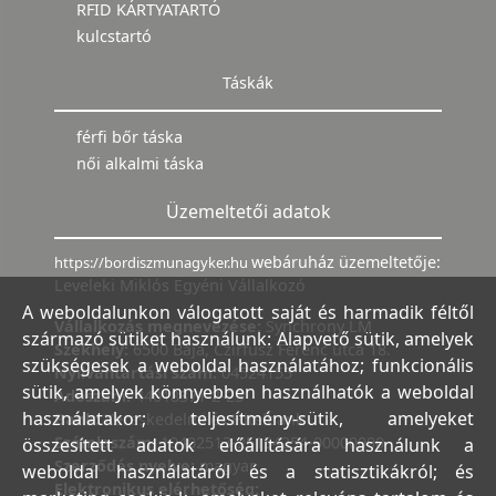
RFID KÁRTYATARTÓ
kulcstartó
Táskák
férfi bőr táska
női alkalmi táska
Üzemeltetői adatok
webáruház üzemeltetője:
https://bordiszmunagyker.hu
Leveleki Miklós Egyéni Vállalkozó
A weboldalunkon válogatott saját és harmadik féltől
Vállalkozás megnevezése:
Synchrony LM
származó sütiket használunk: Alapvető sütik, amelyek
Székhely:
6500 Baja, Czirfusz Ferenc utca 18.
szükségesek a weboldal használatához; funkcionális
Nyilvántartási szám:
04524155
sütik, amelyek könnyebben használhatók a weboldal
Adószám:
44018371-2-23
használatakor; teljesítmény-sütik, amelyeket
Bank:
Kereskedelmi és Hitelbank
Számlaszám:
10402513-25154254-00000000
összesített adatok előállítására használunk a
Szerződés nyelve:
magyar
weboldal használatáról és a statisztikákról; és
Elektronikus elérhetőség: