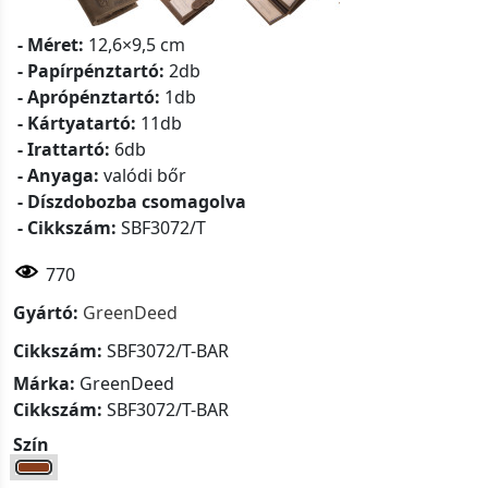
- Méret:
12,6×9,5 cm
- Papírpénztartó:
2db
- Aprópénztartó:
1db
- Kártyatartó:
11db
- Irattartó:
6db
- Anyaga:
valódi bőr
- Díszdobozba csomagolva
- Cikkszám:
SBF3072/T
770
Gyártó:
GreenDeed
Cikkszám:
SBF3072/T-BAR
Márka:
GreenDeed
Cikkszám:
SBF3072/T-BAR
Szín