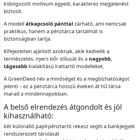
kidolgozott motívum egyedi, karakteres megjelenést
biztosít.
A modell
átkapcsoló pánttal
zárható, ami nemcsak
praktikus, hanem a pénztárca tartalmát is
biztonságban tartja.
Kifejezetten ajánlott azoknak, akik kedvelik a
természetes, nyers bőr stílusát és a
nagyobb,
tágasabb
kialakítású irattartó modelleket.
A GreenDeed név a minőséget és a megbízhatóságot
jelenti – ez a pénztárca hosszú éveken át hű társa
marad a mindennapokban.
A belső elrendezés átgondolt és jól
kihasználható:
két különálló papírpénztartó rekesz segíti a bankjegyek
rendszerezett tárolását