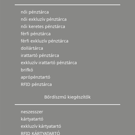
női pénztárca
női exkluzív pénztárca
női keretes pénztárca
férfi pénztárca
férfi exkluzív pénztárca
dollártárca
irattartó pénztárca
exkluzív irattartó pénztárca
brifkó
aprópénztartó
RFID pénztárca
Bőrdíszmű kiegészítők
neszesszer
kártyatartó
exkluzív kártyatartó
RFID KÁRTYATARTÓ