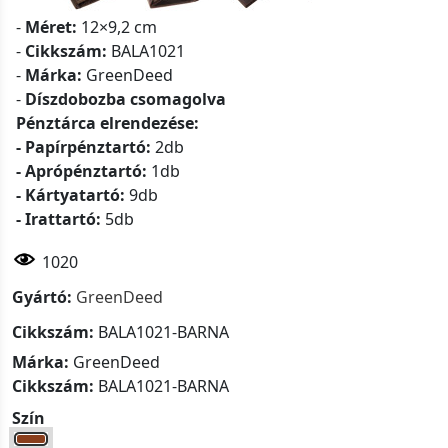
-
Méret:
12×9,2 cm
-
Cikkszám:
BALA1021
-
Márka:
GreenDeed
-
Díszdobozba csomagolva
Pénztárca elrendezése:
- Papírpénztartó:
2db
- Aprópénztartó:
1db
- Kártyatartó:
9db
- Irattartó:
5db
1020
Gyártó:
GreenDeed
Cikkszám:
BALA1021-BARNA
Márka:
GreenDeed
Cikkszám:
BALA1021-BARNA
Szín