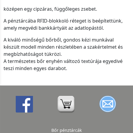
középen egy cipzáras, függőleges zsebet.
A pénztárcába RFID-blokkoló réteget is beépítettünk,
amely megvédi bankkártyáit az adatlopástól.
A kiváló minőségű bőrből, gondos kézi munkával
készült modell minden részletében a szakértelmet és
megbízhatóságot tükrözi.
A természetes bőr enyhén változó textúrája egyedivé
teszi minden egyes darabot.
Bőr pénztárcák