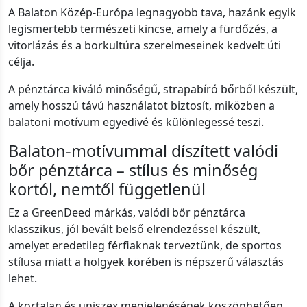
A Balaton Közép-Európa legnagyobb tava, hazánk egyik
legismertebb természeti kincse, amely a fürdőzés, a
vitorlázás és a borkultúra szerelmeseinek kedvelt úti
célja.
A pénztárca kiváló minőségű, strapabíró bőrből készült,
amely hosszú távú használatot biztosít, miközben a
balatoni motívum egyedivé és különlegessé teszi.
Balaton-motívummal díszített valódi
bőr pénztárca – stílus és minőség
kortól, nemtől függetlenül
Ez a GreenDeed márkás, valódi bőr pénztárca
klasszikus, jól bevált belső elrendezéssel készült,
amelyet eredetileg férfiaknak terveztünk, de sportos
stílusa miatt a hölgyek körében is népszerű választás
lehet.
A kortalan és uniszex megjelenésének köszönhetően