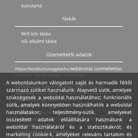
kulcstartó
Táskák
férfi bőr táska
női alkalmi táska
Üzemeltetői adatok
webáruház üzemeltetője:
https://bordiszmunagyker.hu
Leveleki Miklós Egyéni Vállalkozó
A weboldalunkon válogatott saját és harmadik féltől
Vállalkozás megnevezése:
Synchrony LM
származó sütiket használunk: Alapvető sütik, amelyek
Székhely:
6500 Baja, Czirfusz Ferenc utca 18.
szükségesek a weboldal használatához; funkcionális
Nyilvántartási szám:
04524155
sütik, amelyek könnyebben használhatók a weboldal
Adószám:
44018371-2-23
használatakor; teljesítmény-sütik, amelyeket
Bank:
Kereskedelmi és Hitelbank
Számlaszám:
10402513-25154254-00000000
összesített adatok előállítására használunk a
Szerződés nyelve:
magyar
weboldal használatáról és a statisztikákról; és
Elektronikus elérhetőség:
marketing cookie-k, amelyeket releváns tartalom és