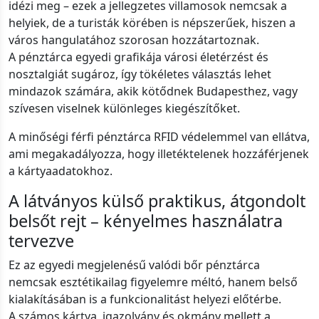
idézi meg – ezek a jellegzetes villamosok nemcsak a
helyiek, de a turisták körében is népszerűek, hiszen a
város hangulatához szorosan hozzátartoznak.
A pénztárca egyedi grafikája városi életérzést és
nosztalgiát sugároz, így tökéletes választás lehet
mindazok számára, akik kötődnek Budapesthez, vagy
szívesen viselnek különleges kiegészítőket.
A minőségi férfi pénztárca RFID védelemmel van ellátva,
ami megakadályozza, hogy illetéktelenek hozzáférjenek
a kártyaadatokhoz.
A látványos külső praktikus, átgondolt
belsőt rejt – kényelmes használatra
tervezve
Ez az egyedi megjelenésű valódi bőr pénztárca
nemcsak esztétikailag figyelemre méltó, hanem belső
kialakításában is a funkcionalitást helyezi előtérbe.
A számos kártya, igazolvány és okmány mellett a