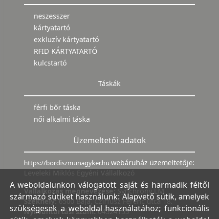
neszesszer
kártyatartó
exkluzív kártyatartó
RFID KÁRTYATARTÓ
kulcstartó
Táskák
férfi bőr táska
női alkalmi táska
Üzemeltetői adatok
webáruház üzemeltetője:
https://bordiszmunagyker.hu
Leveleki Miklós Egyéni Vállalkozó
A weboldalunkon válogatott saját és harmadik féltől
Vállalkozás megnevezése:
Synchrony LM
származó sütiket használunk: Alapvető sütik, amelyek
Székhely:
6500 Baja, Czirfusz Ferenc utca 18.
szükségesek a weboldal használatához; funkcionális
Nyilvántartási szám:
04524155