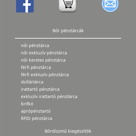
Bőr pénztárcák
női pénztárca
női exkluzív pénztárca
női keretes pénztárca
férfi pénztárca
férfi exkluzív pénztárca
dollártárca
irattartó pénztárca
exkluzív irattartó pénztárca
brifkó
aprópénztartó
RFID pénztárca
Bőrdíszmű kiegészítők