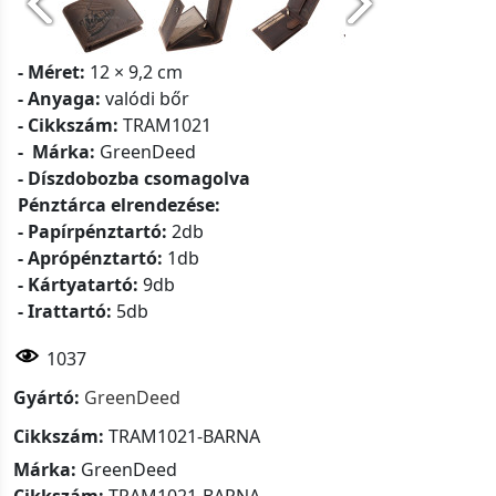
- Méret:
12 × 9,2 cm
- Anyaga:
valódi bőr
- Cikkszám:
TRAM1021
- Márka:
GreenDeed
- Díszdobozba csomagolva
Pénztárca elrendezése:
- Papírpénztartó:
2db
- Aprópénztartó:
1db
- Kártyatartó:
9db
- Irattartó:
5db
1037
Gyártó:
GreenDeed
Cikkszám:
TRAM1021-BARNA
Márka:
GreenDeed