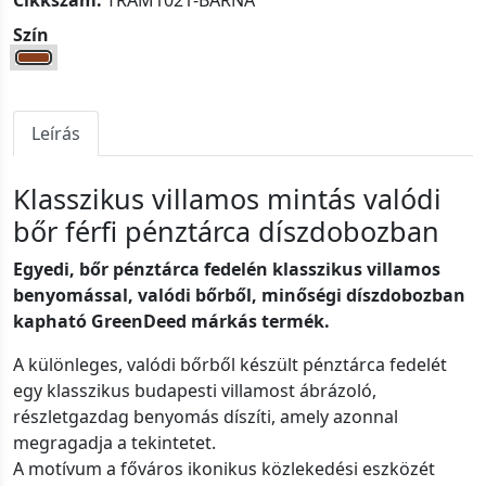
Cikkszám:
TRAM1021-BARNA
Szín
Leírás
Klasszikus villamos mintás valódi
bőr férfi pénztárca díszdobozban
Egyedi, bőr pénztárca fedelén klasszikus villamos
benyomással, valódi bőrből, minőségi díszdobozban
kapható GreenDeed márkás termék.
A különleges, valódi bőrből készült pénztárca fedelét
egy klasszikus budapesti villamost ábrázoló,
részletgazdag benyomás díszíti, amely azonnal
megragadja a tekintetet.
A motívum a főváros ikonikus közlekedési eszközét