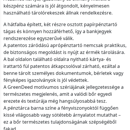
készpénz számára is jól átgondolt, kényelmesen
használható tárolórekeszek állnak rendelkezésre.
A hátfalba épített, két részre osztott papírpénztartó
tágas és könnyen hozzáférhető, így a bankjegyek
rendszerezése egyszerűvé válik.
A patentos záródású aprópénztartó nemcsak praktikus,
de biztonságos megoldást is nyújt az érmék tárolására.
A bal oldalon található oldalra nyitható kártya- és
irattartó fül patentos átkapcsolóval zárható, ezáltal a
benne tárolt személyes dokumentumok, bérletek vagy
fényképes igazolványok is jól védettek.
A GreenDeed motívumos szériájának jellegzetessége a
természetes megjelenés, amit a valódi bőr egyedi
erezete és textúrája még hangsúlyosabbá tesz.
A pénztárca barna színe a fényviszonyoktól függően
kissé világosabb vagy sötétebb árnyalatot mutathat –
ez a bőr természetes tulajdonságának szépségéből
fakad.