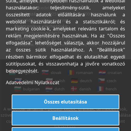
sütik, amelyek könnyebben használhatók a weboldal
Adószám:
44018371-2-23
használatakor; teljesítmény-sütik, amelyeket
Bank:
Kereskedelmi és Hitelbank
Számlaszám:
10402513-25154254-00000000
összesített adatok előállítására használunk a
Szerződés nyelve:
magyar
weboldal használatáról és a statisztikákról; és
Elektronikus elérhetőség:
marketing cookie-k, amelyeket releváns tartalom és
info@bordiszmunagyker.hu
reklám megjelenítésére használnak. Ha az "Összes
Telefonszám:
+36 30 475 53 45
elfogadása" lehetőséget választja, akkor hozzájárul
Postacím:
6500 Baja, Czirfusz Ferenc utca 18.
az összes sütik használatához. A "Beállítások"
részben bármikor elfogadhat és elutasíthat egyedi
sütitípusokat, és visszavonhatja a jövőre vonatkozó
beleegyezését.
hungarian
slovak
romanian
croatian
slovenian
polish
deutch
czech
Adatvédelmi Nyilatkozat
bulgarian
dutch
danish
french
italian
english
Összes elutasítása
A weboldal tartalma – például képek, grafikák, termékleírások,
szövegek, stb. – Leveleki Miklós E.V. tulajdona, azok felhasználása
Beállítások
csak az Általános Szerződési Feltételek 18. sz. pontja szerint
lehetséges.