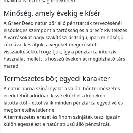
maximális biztonság érdekében.
Minőség, amely évekig elkísér
A GreenDeed natúr bőr álló pénztárcák tervezésénél
elsődleges szempont a tartósság és a precíz kivitelezés.
A varrásokat nagy szakítószilárdságú, ipari minőségű
cérnával készítjük, a végeket megerősített
visszaöltésekkel rögzítjük, így a pénztárca intenzív
használat mellett is hosszú éveken át megbízható társ
marad.
Természetes bőr, egyedi karakter
A natúr barna színárnyalat a valódi bőr természetes
eredetéből adódóan kissé eltérhet a képeken
látottaktól – ettől válik minden pénztárca egyedivé és
megismételhetetlenné.
A természetes erezet és finom színjáték teszi igazán
különlegessé ezt a natúr stílusú álló pénztárcát.