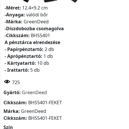
-Méret:
12.4×9.2 cm
-Anyaga:
valódi bőr
-Márka:
GreenDeed
-Díszdobozba csomagolva
-Cikkszám:
BHS5401
A pénztárca elrendezése
- Papírpénztartó:
2 db
- Aprópénztartó:
1 db
- Kártyatartó:
10 db
- Irattartó:
5 db
725
Gyártó:
GreenDeed
Cikkszám:
BHS5401-FEKET
Márka:
GreenDeed
Cikkszám:
BHS5401-FEKET
Szín