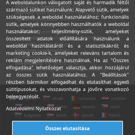
A weboldalunkon válogatott saját és harmadik féltől
Vállalkozás megnevezése:
Synchrony LM
származó sütiket használunk: Alapvető sütik, amelyek
Székhely:
6500 Baja, Czirfusz Ferenc utca 18.
szükségesek a weboldal használatához; funkcionális
Nyilvántartási szám:
04524155
sütik, amelyek könnyebben használhatók a weboldal
Adószám:
44018371-2-23
használatakor; teljesítmény-sütik, amelyeket
Bank:
Kereskedelmi és Hitelbank
Számlaszám:
10402513-25154254-00000000
összesített adatok előállítására használunk a
Szerződés nyelve:
magyar
weboldal használatáról és a statisztikákról; és
Elektronikus elérhetőség:
marketing cookie-k, amelyeket releváns tartalom és
info@bordiszmunagyker.hu
reklám megjelenítésére használnak. Ha az "Összes
Telefonszám:
+36 30 475 53 45
elfogadása" lehetőséget választja, akkor hozzájárul
Postacím:
6500 Baja, Czirfusz Ferenc utca 18.
az összes sütik használatához. A "Beállítások"
részben bármikor elfogadhat és elutasíthat egyedi
sütitípusokat, és visszavonhatja a jövőre vonatkozó
beleegyezését.
hungarian
slovak
romanian
croatian
slovenian
polish
deutch
czech
Adatvédelmi Nyilatkozat
bulgarian
dutch
danish
french
italian
english
Összes elutasítása