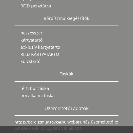
RFID pénztárca
Bőrdíszmű kiegészítők
neszesszer
kártyatartó
exkluzív kártyatartó
RFID KÁRTYATARTÓ
kulcstartó
Táskák
férfi bőr táska
női alkalmi táska
Üzemeltetői adatok
webáruház üzemeltetője:
https://bordiszmunagyker.hu
Leveleki Miklós Egyéni Vállalkozó