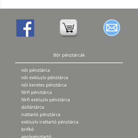
Bőr pénztárcák
női pénztárca
női exkluzív pénztárca
női keretes pénztárca
férfi pénztárca
férfi exkluzív pénztárca
dollártárca
irattartó pénztárca
exkluzív irattartó pénztárca
brifkó
aprópénztartó