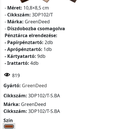
-
Méret:
10,8×8,5 cm
-
Cikkszám:
3DP102/T
-
Márka:
GreenDeed
-
Díszdobozba csomagolva
Pénztárca elrendezése:
- Papírpénztartó:
2db
- Aprópénztartó:
1db
- Kártyatartó:
9db
- Irattartó:
4db
819
Gyártó:
GreenDeed
Cikkszám:
3DP102/T-S.BA
Márka:
GreenDeed
Cikkszám:
3DP102/T-S.BA
Szín