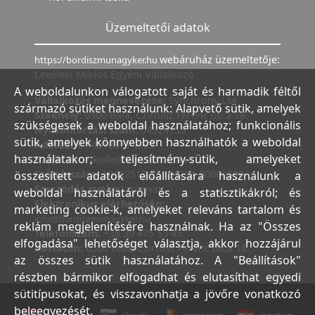
Üzemeltetői adatok
webáruház üzemeltetője:
https://bordiszmunagyker.hu
Leveleki Miklós Egyéni Vállalkozó
A weboldalunkon válogatott saját és harmadik féltől
Vállalkozás megnevezése:
Synchrony LM
származó sütiket használunk: Alapvető sütik, amelyek
Székhely:
6500 Baja, Czirfusz Ferenc utca 18.
szükségesek a weboldal használatához; funkcionális
Nyilvántartási szám:
04524155
sütik, amelyek könnyebben használhatók a weboldal
Adószám:
44018371-2-23
használatakor; teljesítmény-sütik, amelyeket
Bank:
Kereskedelmi és Hitelbank
Számlaszám:
10402513-25154254-00000000
összesített adatok előállítására használunk a
Szerződés nyelve:
magyar
weboldal használatáról és a statisztikákról; és
Elektronikus elérhetőség:
marketing cookie-k, amelyeket releváns tartalom és
info@bordiszmunagyker.hu
reklám megjelenítésére használnak. Ha az "Összes
Telefonszám:
+36 30 475 53 45
elfogadása" lehetőséget választja, akkor hozzájárul
Postacím:
6500 Baja, Czirfusz Ferenc utca 18.
az összes sütik használatához. A "Beállítások"
részben bármikor elfogadhat és elutasíthat egyedi
sütitípusokat, és visszavonhatja a jövőre vonatkozó
beleegyezését.