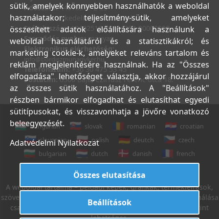
sütik, amelyek könnyebben használhatók a weboldal
Adószám:
44018371-2-23
használatakor; teljesítmény-sütik, amelyeket
Bank:
Kereskedelmi és Hitelbank
Számlaszám:
10402513-25154254-00000000
összesített adatok előállítására használunk a
Szerződés nyelve:
magyar
weboldal használatáról és a statisztikákról; és
Elektronikus elérhetőség:
marketing cookie-k, amelyeket releváns tartalom és
info@bordiszmunagyker.hu
reklám megjelenítésére használnak. Ha az "Összes
Telefonszám:
+36 30 475 53 45
elfogadása" lehetőséget választja, akkor hozzájárul
Postacím:
6500 Baja, Czirfusz Ferenc utca 18.
az összes sütik használatához. A "Beállítások"
részben bármikor elfogadhat és elutasíthat egyedi
sütitípusokat, és visszavonhatja a jövőre vonatkozó
beleegyezését.
hungarian
slovak
romanian
croatian
slovenian
polish
deutch
czech
Adatvédelmi Nyilatkozat
bulgarian
dutch
danish
french
italian
english
Összes elutasítása
A weboldal tartalma – például képek, grafikák, termékleírások,
szövegek, stb. – Leveleki Miklós E.V. tulajdona, azok felhasználása
Beállítások
csak az Általános Szerződési Feltételek 18. sz. pontja szerint
lehetséges.