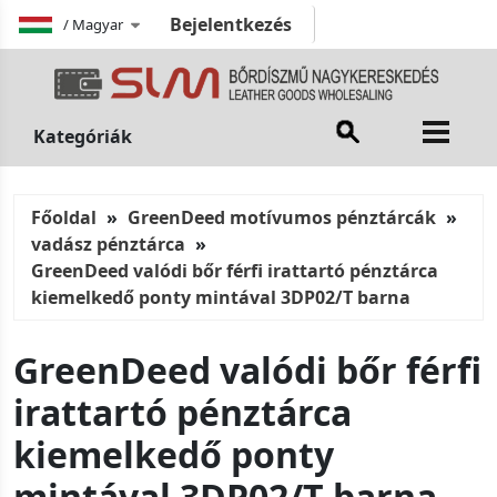
Bejelentkezés
/
Magyar
Kategóriák
Főoldal
GreenDeed motívumos pénztárcák
vadász pénztárca
GreenDeed valódi bőr férfi irattartó pénztárca
kiemelkedő ponty mintával 3DP02/T barna
GreenDeed valódi bőr férfi
irattartó pénztárca
kiemelkedő ponty
mintával 3DP02/T barna