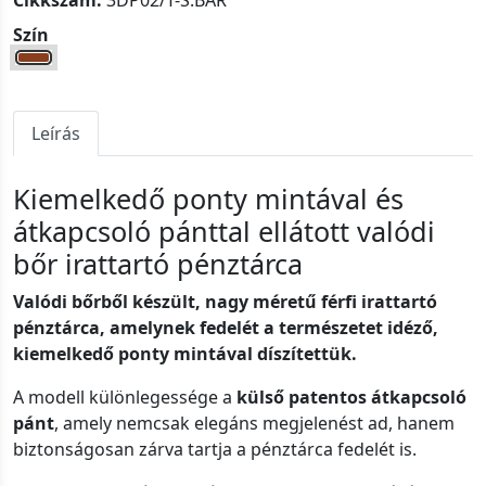
Cikkszám:
3DP02/T-S.BAR
Szín
Leírás
Kiemelkedő ponty mintával és
átkapcsoló pánttal ellátott valódi
bőr irattartó pénztárca
Valódi bőrből készült, nagy méretű férfi irattartó
pénztárca, amelynek fedelét a természetet idéző,
kiemelkedő ponty mintával díszítettük.
A modell különlegessége a
külső patentos átkapcsoló
pánt
, amely nemcsak elegáns megjelenést ad, hanem
biztonságosan zárva tartja a pénztárca fedelét is.