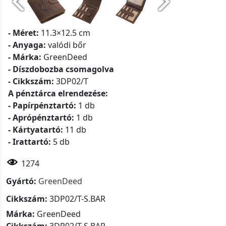
- Méret:
11.3×12.5 cm
- Anyaga:
valódi bőr
- Márka:
GreenDeed
- Díszdobozba csomagolva
- Cikkszám:
3DP02/T
A pénztárca elrendezése:
- Papírpénztartó:
1 db
- Aprópénztartó:
1 db
- Kártyatartó:
11 db
- Irattartó:
5 db
1274
Gyártó:
GreenDeed
Cikkszám:
3DP02/T-S.BAR
Márka:
GreenDeed