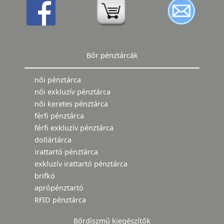
Bőr pénztárcák
női pénztárca
női exkluzív pénztárca
női keretes pénztárca
férfi pénztárca
férfi exkluzív pénztárca
dollártárca
irattartó pénztárca
exkluzív irattartó pénztárca
brifkó
aprópénztartó
RFID pénztárca
Bőrdíszmű kiegészítők