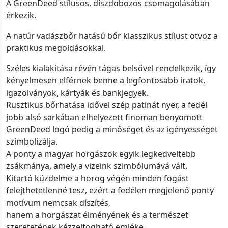
A GreenDeed stílusos, díszdobozos csomagolásában
érkezik.
A natúr vadászbőr hatású bőr klasszikus stílust ötvöz a
praktikus megoldásokkal.
Széles kialakítása révén tágas belsővel rendelkezik, így
kényelmesen elférnek benne a legfontosabb iratok,
igazolványok, kártyák és bankjegyek.
Rusztikus bőrhatása idővel szép patinát nyer, a fedél
jobb alsó sarkában elhelyezett finoman benyomott
GreenDeed logó pedig a minőséget és az igényességet
szimbolizálja.
A ponty a magyar horgászok egyik legkedveltebb
zsákmánya, amely a vizeink szimbólumává vált.
Kitartó küzdelme a horog végén minden fogást
felejthetetlenné tesz, ezért a fedélen megjelenő ponty
motívum nemcsak díszítés,
hanem a horgászat élményének és a természet
szeretetének kézzelfogható emléke.