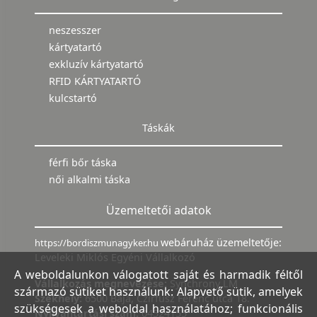
neszesszer
kártyatartó
exkluzív kártyatartó
RFID KÁRTYATARTÓ
kulcstartó
Táskák
férfi bőr táska
női alkalmi táska
Üzemeltetői adatok
webáruház üzemeltetője:
https://bordiszmunagyker.hu
Leveleki Miklós Egyéni Vállalkozó
A weboldalunkon válogatott saját és harmadik féltől
Vállalkozás megnevezése:
Synchrony LM
származó sütiket használunk: Alapvető sütik, amelyek
Székhely:
6500 Baja, Czirfusz Ferenc utca 18.
szükségesek a weboldal használatához; funkcionális
Nyilvántartási szám:
04524155