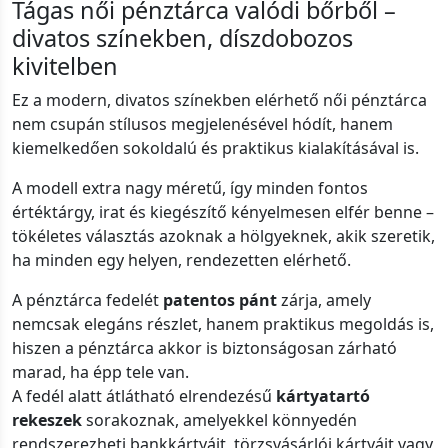
Tágas női pénztárca valódi bőrből –
divatos színekben, díszdobozos
kivitelben
Ez a modern, divatos színekben elérhető női pénztárca
nem csupán stílusos megjelenésével hódít, hanem
kiemelkedően sokoldalú és praktikus kialakításával is.
A modell extra nagy méretű, így minden fontos
értéktárgy, irat és kiegészítő kényelmesen elfér benne –
tökéletes választás azoknak a hölgyeknek, akik szeretik,
ha minden egy helyen, rendezetten elérhető.
A pénztárca fedelét
patentos pánt
zárja, amely
nemcsak elegáns részlet, hanem praktikus megoldás is,
hiszen a pénztárca akkor is biztonságosan zárható
marad, ha épp tele van.
A fedél alatt átlátható elrendezésű
kártyatartó
rekeszek
sorakoznak, amelyekkel könnyedén
rendszerezheti bankkártyáit, törzsvásárlói kártyáit vagy