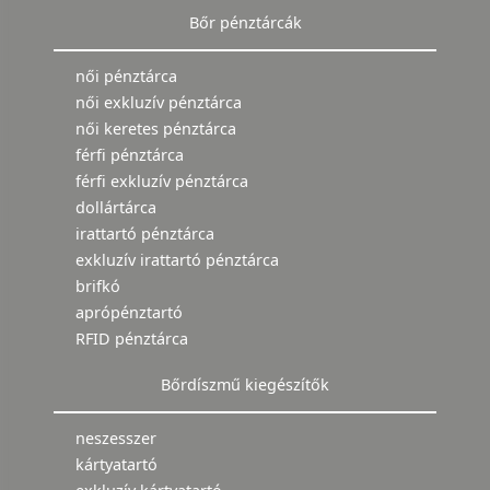
Bőr pénztárcák
női pénztárca
női exkluzív pénztárca
női keretes pénztárca
férfi pénztárca
férfi exkluzív pénztárca
dollártárca
irattartó pénztárca
exkluzív irattartó pénztárca
brifkó
aprópénztartó
RFID pénztárca
Bőrdíszmű kiegészítők
neszesszer
kártyatartó