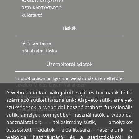
exkluzív kártyatartó
RFID KÁRTYATARTÓ
kulcstartó
Táskák
férfi bőr táska
női alkalmi táska
Üzemeltetői adatok
webáruház üzemeltetője:
https://bordiszmunagyker.hu
Leveleki Miklós Egyéni Vállalkozó
A weboldalunkon válogatott saját és harmadik féltől
Vállalkozás megnevezése:
Synchrony LM
származó sütiket használunk: Alapvető sütik, amelyek
Székhely:
6500 Baja, Czirfusz Ferenc utca 18.
szükségesek a weboldal használatához; funkcionális
Nyilvántartási szám:
04524155
sütik, amelyek könnyebben használhatók a weboldal
Adószám:
44018371-2-23
használatakor; teljesítmény-sütik, amelyeket
Bank:
Kereskedelmi és Hitelbank
Számlaszám:
10402513-25154254-00000000
összesített adatok előállítására használunk a
Szerződés nyelve:
magyar
weboldal használatáról és a statisztikákról; és