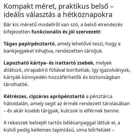
Kompakt méret, praktikus belső –
ideális választás a hétköznapokra
Bár kis méretű modellről van szó, a belső elrendezés
kifejezetten
funkcionális és jól szervezett
:
Tágas papírpénztartó
, amely lehetővé teszi, hogy a
bankjegyeket kihajtva, rendezetten tároljuk.
Lapozható kártya- és irattartó zsebek
, melyek
átlátszó, strapabíró fóliával borítottak, így igazolványok,
kártyák könnyedén hozzáférhetők és biztonságban
tárolhatók.
Kétrészes, cipzáras aprópénztartó
a pénztárca
hátoldalán, amely segít az érmék rendezett tárolásában
– és akár kisebb tárgyak, kulcsok is elférnek benne.
A rekeszek belsejét tartós bélésanyaggal láttuk el, a
külső pedig kellemes tapintású, sima bőrfelület –