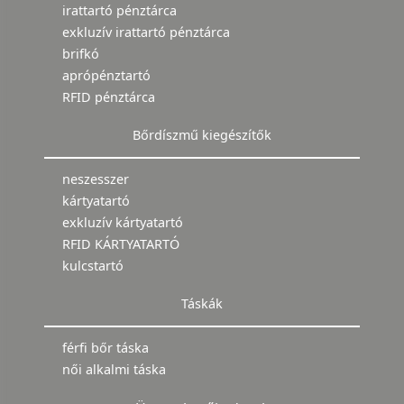
irattartó pénztárca
exkluzív irattartó pénztárca
brifkó
aprópénztartó
RFID pénztárca
Bőrdíszmű kiegészítők
neszesszer
kártyatartó
exkluzív kártyatartó
RFID KÁRTYATARTÓ
kulcstartó
Táskák
férfi bőr táska
női alkalmi táska