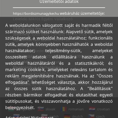
Üzemeltetői adatok
webáruház üzemeltetője:
https://bordiszmunagyker.hu
Leveleki Miklós Egyéni Vállalkozó
A weboldalunkon válogatott saját és harmadik féltől
Vállalkozás megnevezése:
Synchrony LM
származó sütiket használunk: Alapvető sütik, amelyek
Székhely:
6500 Baja, Czirfusz Ferenc utca 18.
szükségesek a weboldal használatához; funkcionális
Nyilvántartási szám:
04524155
sütik, amelyek könnyebben használhatók a weboldal
Adószám:
44018371-2-23
használatakor; teljesítmény-sütik, amelyeket
Bank:
Kereskedelmi és Hitelbank
Számlaszám:
10402513-25154254-00000000
összesített adatok előállítására használunk a
Szerződés nyelve:
magyar
weboldal használatáról és a statisztikákról; és
Elektronikus elérhetőség:
marketing cookie-k, amelyeket releváns tartalom és
info@bordiszmunagyker.hu
reklám megjelenítésére használnak. Ha az "Összes
Telefonszám:
+36 30 475 53 45
elfogadása" lehetőséget választja, akkor hozzájárul
Postacím:
6500 Baja, Czirfusz Ferenc utca 18.
az összes sütik használatához. A "Beállítások"
részben bármikor elfogadhat és elutasíthat egyedi
sütitípusokat, és visszavonhatja a jövőre vonatkozó
beleegyezését.
hungarian
slovak
romanian
croatian
slovenian
polish
deutch
czech