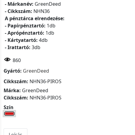
- Márkanév:
GreenDeed
- Cikkszám:
NHN36
A pénztárca elrendezése:
- Papírpénztartó:
1db
- Aprópénztartó:
1db
- Kártyatartó:
4db
- Irattartó:
3db
860
Gyártó:
GreenDeed
Cikkszám:
NHN36-PIROS
Márka:
GreenDeed
Cikkszám:
NHN36-PIROS
Szín
Leírás