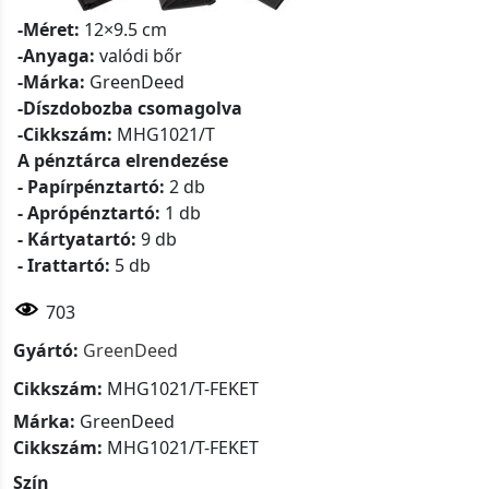
-Méret:
12×9.5 cm
-Anyaga:
valódi bőr
-Márka:
GreenDeed
-Díszdobozba csomagolva
-Cikkszám:
MHG1021/T
A pénztárca elrendezése
- Papírpénztartó:
2 db
- Aprópénztartó:
1 db
- Kártyatartó:
9 db
- Irattartó:
5 db
703
Gyártó:
GreenDeed
Cikkszám:
MHG1021/T-FEKET
Márka:
GreenDeed
Cikkszám:
MHG1021/T-FEKET
Szín