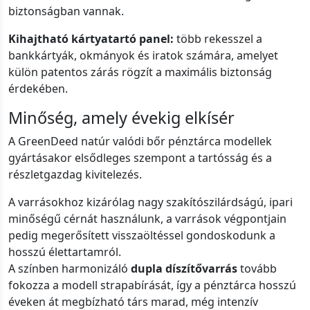
biztonságban vannak.
Kihajtható kártyatartó panel:
több rekesszel a
bankkártyák, okmányok és iratok számára, amelyet
külön patentos zárás rögzít a maximális biztonság
érdekében.
Minőség, amely évekig elkísér
A GreenDeed natúr valódi bőr pénztárca modellek
gyártásakor elsődleges szempont a tartósság és a
részletgazdag kivitelezés.
A varrásokhoz kizárólag nagy szakítószilárdságú, ipari
minőségű cérnát használunk, a varrások végpontjain
pedig megerősített visszaöltéssel gondoskodunk a
hosszú élettartamról.
A színben harmonizáló
dupla díszítővarrás
tovább
fokozza a modell strapabírását, így a pénztárca hosszú
éveken át megbízható társ marad, még intenzív