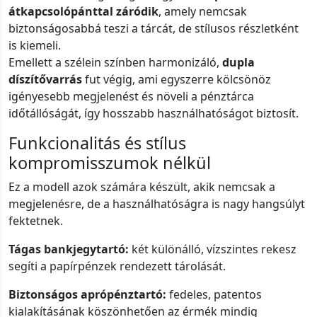
átkapcsolópánttal záródik
, amely nemcsak
biztonságosabbá teszi a tárcát, de stílusos részletként
is kiemeli.
Emellett a szélein színben harmonizáló,
dupla
díszítővarrás
fut végig, ami egyszerre kölcsönöz
igényesebb megjelenést és növeli a pénztárca
időtállóságát, így hosszabb használhatóságot biztosít.
Funkcionalitás és stílus
kompromisszumok nélkül
Ez a modell azok számára készült, akik nemcsak a
megjelenésre, de a használhatóságra is nagy hangsúlyt
fektetnek.
Tágas bankjegytartó:
két különálló, vízszintes rekesz
segíti a papírpénzek rendezett tárolását.
Biztonságos aprópénztartó:
fedeles, patentos
kialakításának köszönhetően az érmék mindig