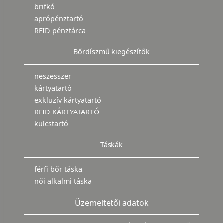
brifkó
aprópénztartó
RFID pénztárca
Bőrdíszmű kiegészítők
neszesszer
kártyatartó
exkluzív kártyatartó
RFID KÁRTYATARTÓ
kulcstartó
Táskák
férfi bőr táska
női alkalmi táska
Üzemeltetői adatok