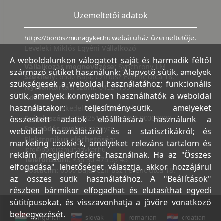
Üzemeltetői adatok
webáruház üzemeltetője:
https://bordiszmunagyker.hu
Leveleki Miklós Egyéni Vállalkozó
A weboldalunkon válogatott saját és harmadik féltől
Vállalkozás megnevezése:
Synchrony LM
származó sütiket használunk: Alapvető sütik, amelyek
Székhely:
6500 Baja, Czirfusz Ferenc utca 18.
szükségesek a weboldal használatához; funkcionális
Nyilvántartási szám:
04524155
sütik, amelyek könnyebben használhatók a weboldal
Adószám:
44018371-2-23
használatakor; teljesítmény-sütik, amelyeket
Bank:
Kereskedelmi és Hitelbank
Számlaszám:
10402513-25154254-00000000
összesített adatok előállítására használunk a
Szerződés nyelve:
magyar
weboldal használatáról és a statisztikákról; és
Elektronikus elérhetőség:
marketing cookie-k, amelyeket releváns tartalom és
info@bordiszmunagyker.hu
reklám megjelenítésére használnak. Ha az "Összes
Telefonszám:
+36 30 475 53 45
elfogadása" lehetőséget választja, akkor hozzájárul
Postacím:
6500 Baja, Czirfusz Ferenc utca 18.
az összes sütik használatához. A "Beállítások"
részben bármikor elfogadhat és elutasíthat egyedi
sütitípusokat, és visszavonhatja a jövőre vonatkozó
beleegyezését.
hungarian
slovak
romanian
croatian