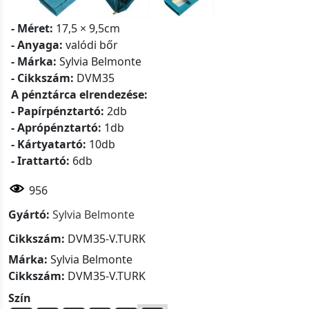
- Méret:
17,5 × 9,5cm
- Anyaga:
valódi bőr
- Márka:
Sylvia Belmonte
- Cikkszám:
DVM35
A pénztárca elrendezése:
- Papírpénztartó:
2db
- Aprópénztartó:
1db
- Kártyatartó:
10db
- Irattartó:
6db
956
Gyártó:
Sylvia Belmonte
Cikkszám:
DVM35-V.TURK
Márka:
Sylvia Belmonte
Cikkszám:
DVM35-V.TURK
Szín