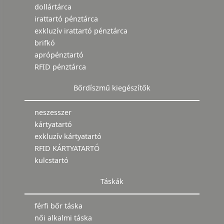
dollártárca
irattartó pénztárca
exkluzív irattartó pénztárca
brifkó
aprópénztartó
RFID pénztárca
Bőrdíszmű kiegészítők
neszesszer
kártyatartó
exkluzív kártyatartó
RFID KÁRTYATARTÓ
kulcstartó
Táskák
férfi bőr táska
női alkalmi táska