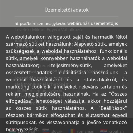
Üzemeltetői adatok
webáruház üzemeltetője:
https://bordiszmunagyker.hu
Leveleki Miklós Egyéni Vállalkozó
A weboldalunkon válogatott saját és harmadik féltől
Vállalkozás megnevezése:
Synchrony LM
származó sütiket használunk: Alapvető sütik, amelyek
Székhely:
6500 Baja, Czirfusz Ferenc utca 18.
szükségesek a weboldal használatához; funkcionális
Nyilvántartási szám:
04524155
sütik, amelyek könnyebben használhatók a weboldal
Adószám:
44018371-2-23
használatakor; teljesítmény-sütik, amelyeket
Bank:
Kereskedelmi és Hitelbank
Számlaszám:
10402513-25154254-00000000
összesített adatok előállítására használunk a
Szerződés nyelve:
magyar
weboldal használatáról és a statisztikákról; és
Elektronikus elérhetőség:
marketing cookie-k, amelyeket releváns tartalom és
info@bordiszmunagyker.hu
reklám megjelenítésére használnak. Ha az "Összes
Telefonszám:
+36 30 475 53 45
elfogadása" lehetőséget választja, akkor hozzájárul
Postacím:
6500 Baja, Czirfusz Ferenc utca 18.
az összes sütik használatához. A "Beállítások"
részben bármikor elfogadhat és elutasíthat egyedi
sütitípusokat, és visszavonhatja a jövőre vonatkozó
beleegyezését.
hungarian
slovak
romanian
croatian