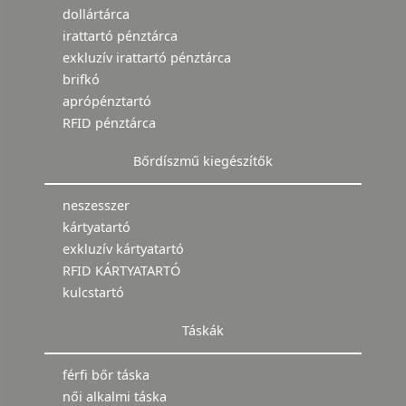
dollártárca
irattartó pénztárca
exkluzív irattartó pénztárca
brifkó
aprópénztartó
RFID pénztárca
Bőrdíszmű kiegészítők
neszesszer
kártyatartó
exkluzív kártyatartó
RFID KÁRTYATARTÓ
kulcstartó
Táskák
férfi bőr táska
női alkalmi táska