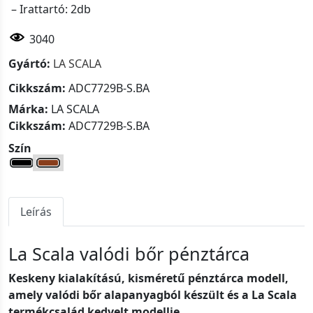
– Irattartó: 2db
3040
Gyártó:
LA SCALA
Cikkszám:
ADC7729B-S.BA
Márka:
LA SCALA
Cikkszám:
ADC7729B-S.BA
Szín
Leírás
La Scala valódi bőr pénztárca
Keskeny kialakítású, kisméretű pénztárca modell,
amely valódi bőr alapanyagból készült és a La Scala
termékcsalád kedvelt modellje.