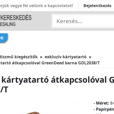
rjük vegye fel velünk a kapcsolatot!
Bejelentkezés
ÓK
díszmű kiegészítők
exkluzív kártyatartó
yatartó átkapcsolóval GreenDeed barna GDL2038/T
i kártyatartó átkapcsolóval
/T
- Méret:
8
- Papírpén