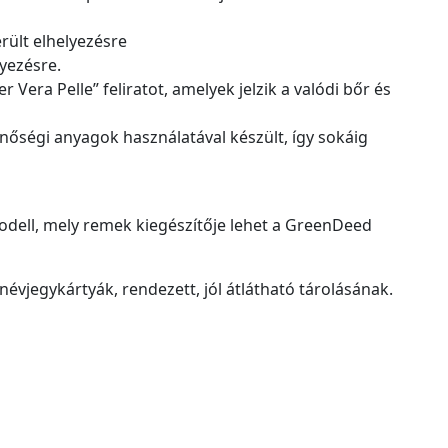
rült elhelyezésre
yezésre.
era Pelle” feliratot, amelyek jelzik a valódi bőr és
őségi anyagok használatával készült, így sokáig
 modell, mely remek kiegészítője lehet a GreenDeed
évjegykártyák, rendezett, jól átlátható tárolásának.