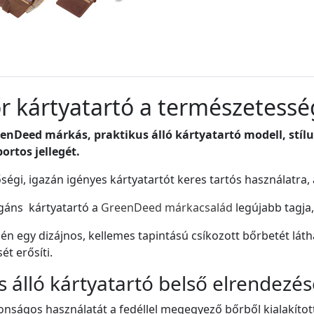
őr kártyatartó a természetess
enDeed márkás, praktikus álló kártyatartó modell, stíl
ortos jellegét.
gi, igazán igényes kártyatartót keres tartós használatra, ak
legáns kártyatartó a
GreenDeed márkacsalád
legújabb tagja,
zén egy dizájnos, kellemes tapintású csíkozott bőrbetét lát
ét erősíti.
s álló kártyatartó belső elrendezés
onságos használatát a fedéllel megegyező bőrből kialakított 