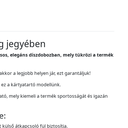
ég jegyében
usos, elegáns díszdobozban, mely tükrözi a termék
kor a legjobb helyen jár, ezt garantáljuk!
 ez a kártyatartó modellünk.
ható, mely kiemeli a termék sportosságát és igazán
e:
külső átkapcsoló fül biztosítja.