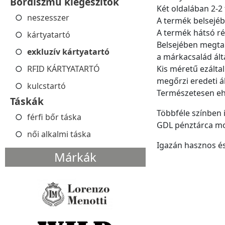
Bőrdíszmű kiegészítők
Két oldalában 2-2 
neszesszer
A termék belsejéb
A termék hátsó ré
kártyatartó
Belsejében megtal
exkluzív kártyatartó
a márkacsalád ált
RFID KÁRTYATARTÓ
Kis méretű ezálta
megőrzi eredeti ál
kulcstartó
Természetesen ehh
Táskák
Többféle színben 
férfi bőr táska
GDL pénztárca mo
női alkalmi táska
Igazán hasznos és
Márkák