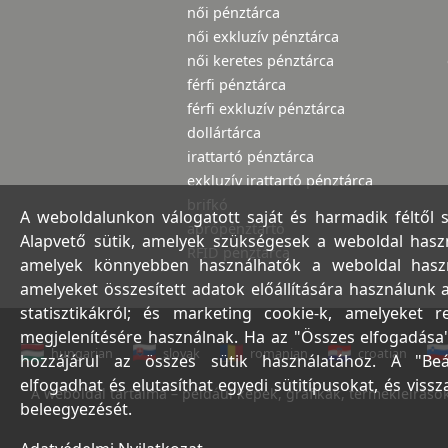
női pénztárca
női exkluzív pénztárca
női keretes pénztárca
férfi pénztárca
férfi exkluzív pénztárca
dollártárca
irattartó pénztárca
exkluzív irattartó pénztárca
brifkó
A weboldalunkon válogatott saját és harmadik féltől 
aprópénztartó
Alapvető sütik, amelyek szükségesek a weboldal haszná
RFID pénztárca
amelyek könnyebben használhatók a weboldal használ
amelyeket összesített adatok előállítására használunk 
statisztikákról; és marketing cookie-k, amelyeket 
megjelenítésére használnak. Ha az "Összes elfogadása"
hungarian
slovak
romanian
croatian
hozzájárul az összes sütik használatához. A "Beá
elfogadhat és elutasíthat egyedi sütitípusokat, és viss
A weboldal tartalma – például képek, grafikák, termékleírások,
beleegyezését.