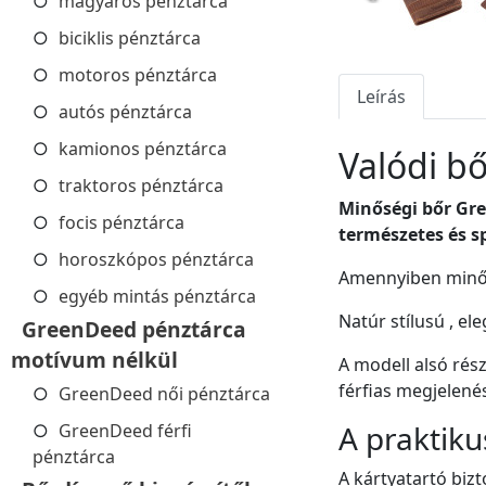
magyaros pénztárca
biciklis pénztárca
motoros pénztárca
Leírás
autós pénztárca
kamionos pénztárca
Valódi b
traktoros pénztárca
Minőségi bőr Gre
focis pénztárca
természetes és sp
horoszkópos pénztárca
Amennyiben minősé
egyéb mintás pénztárca
Natúr stílusú , e
GreenDeed pénztárca
motívum nélkül
A modell alsó rés
férfias megjelenés
GreenDeed női pénztárca
A praktiku
GreenDeed férfi
pénztárca
A kártyatartó bizt