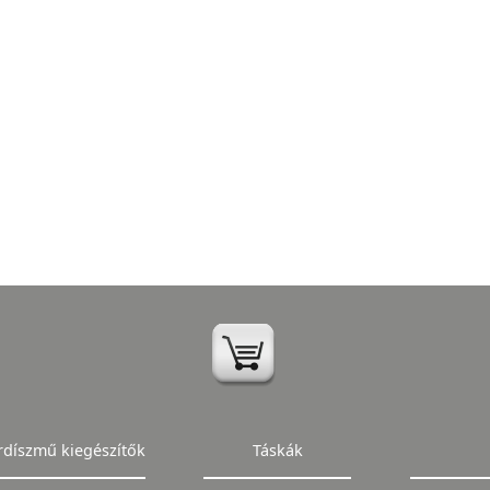
rdíszmű kiegészítők
Táskák