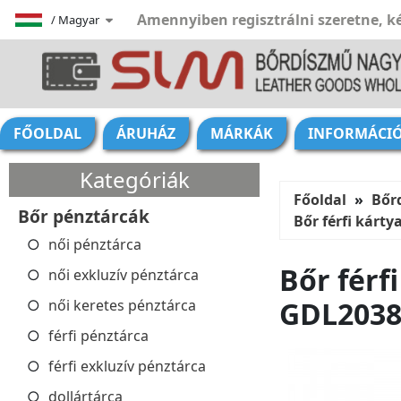
Amennyiben regisztrálni szeretne, ké
/
Magyar
FŐOLDAL
ÁRUHÁZ
MÁRKÁK
INFORMÁCI
Kategóriák
Főoldal
Bőr
Bőr pénztárcák
Bőr férfi kárt
női pénztárca
Bőr férf
női exkluzív pénztárca
GDL2038
női keretes pénztárca
férfi pénztárca
férfi exkluzív pénztárca
dollártárca