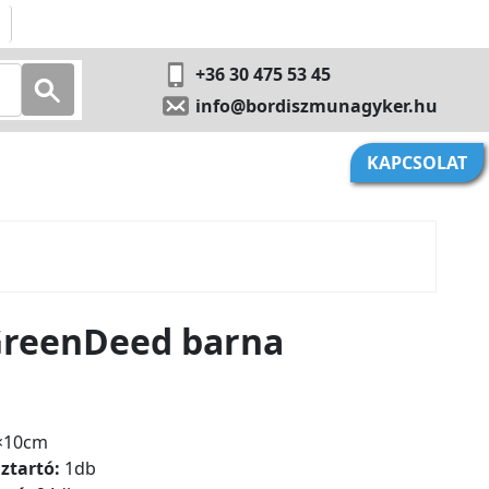
+36 30 475 53 45
info@bordiszmunagyker.hu
KAPCSOLAT
 GreenDeed barna
×10cm
ztartó:
1db