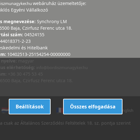
webáruház üzemeltetője:
diszmunagyker.hu
iklós Egyéni Vállalkozó
ás megnevezése:
Synchrony LM
6500 Baja, Czirfusz Ferenc utca 18.
rtási szám:
04524155
44018371-2-23
eskedelmi és Hitelbank
ám:
10402513-25154254-00000000
 nyelve:
magyar
kus elérhetőség:
info@bordiszmunagyker.hu
zám:
+36 30 475 53 45
6500 Baja, Czirfusz Ferenc utca 18.
Beállítások
Összes elfogadása
dutch
danish
french
italian
english
 csak az Általános Szerződési Feltételek 18. sz. pontja szerint