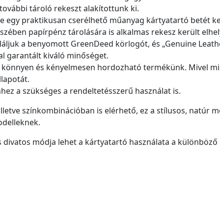
további tároló rekeszt alakítottunk ki.
e egy praktikusan cserélhető műanyag kártyatartó betét ke
szében papírpénz tárolására is alkalmas rekesz került elhel
áljuk a benyomott GreenDeed körlogót, és „Genuine Leather V
al garantált kiváló minőséget.
l könnyen és kényelmesen hordozható termékünk. Mivel min
lapotát.
ez a szükséges a rendeltetésszerű használat is.
illetve színkombinációban is elérhető, ez a stílusos, natúr
delleknek.
 divatos módja lehet a kártyatartó használata a különböző n