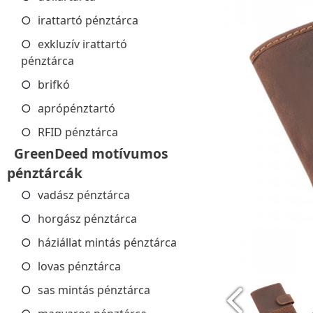
irattartó pénztárca
exkluzív irattartó
pénztárca
brifkó
aprópénztartó
RFID pénztárca
GreenDeed motívumos
pénztárcák
vadász pénztárca
horgász pénztárca
háziállat mintás pénztárca
lovas pénztárca
sas mintás pénztárca