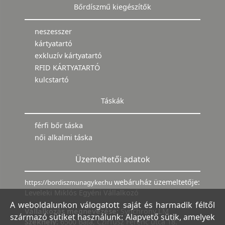
Bőrdíszmű kiegészítők
neszesszer
kártyatartó
exkluzív kártyatartó
RFID KÁRTYATARTÓ
kulcstartó
Táskák
férfi bőr táska
női alkalmi táska
Üzemeltetői adatok
webáruház üzemeltetője:
https://bordiszmunagyker.hu
Leveleki Miklós Egyéni Vállalkozó
A weboldalunkon válogatott saját és harmadik féltől
Vállalkozás megnevezése:
Synchrony LM
származó sütiket használunk: Alapvető sütik, amelyek
Székhely:
6500 Baja, Czirfusz Ferenc utca 18.