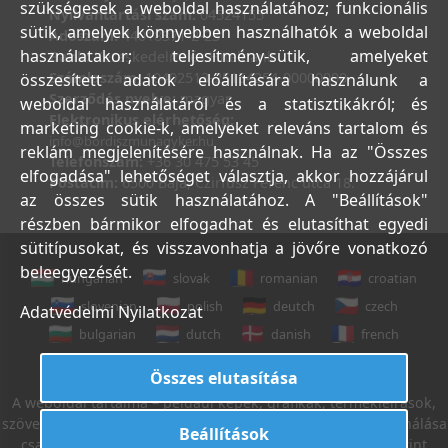
szükségesek a weboldal használatához; funkcionális
Nyilvántartási szám:
04524155
sütik, amelyek könnyebben használhatók a weboldal
Adószám:
44018371-2-23
használatakor; teljesítmény-sütik, amelyeket
Bank:
Kereskedelmi és Hitelbank
Számlaszám:
10402513-25154254-00000000
összesített adatok előállítására használunk a
Szerződés nyelve:
magyar
weboldal használatáról és a statisztikákról; és
Elektronikus elérhetőség:
marketing cookie-k, amelyeket releváns tartalom és
info@bordiszmunagyker.hu
reklám megjelenítésére használnak. Ha az "Összes
Telefonszám:
+36 30 475 53 45
elfogadása" lehetőséget választja, akkor hozzájárul
Postacím:
6500 Baja, Czirfusz Ferenc utca 18.
az összes sütik használatához. A "Beállítások"
részben bármikor elfogadhat és elutasíthat egyedi
sütitípusokat, és visszavonhatja a jövőre vonatkozó
beleegyezését.
hungarian
slovak
romanian
croatian
slovenian
polish
deutch
czech
Adatvédelmi Nyilatkozat
bulgarian
dutch
danish
french
italian
english
Összes elutasítása
A weboldal tartalma – például képek, grafikák, termékleírások,
szövegek, stb. – Leveleki Miklós E.V. tulajdona, azok felhasználása
Beállítások
csak az Általános Szerződési Feltételek 18. sz. pontja szerint