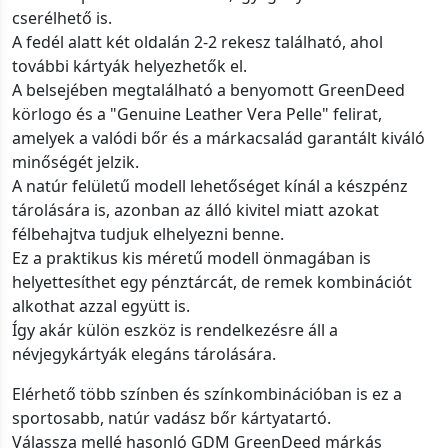
cserélhető is.
A fedél alatt két oldalán 2-2 rekesz található, ahol
további kártyák helyezhetők el.
A belsejében megtalálható a benyomott GreenDeed
körlogo és a "Genuine Leather Vera Pelle" felirat,
amelyek a valódi bőr és a márkacsalád garantált kiváló
minőségét jelzik.
A natúr felületű modell lehetőséget kínál a készpénz
tárolására is, azonban az álló kivitel miatt azokat
félbehajtva tudjuk elhelyezni benne.
Ez a praktikus kis méretű modell önmagában is
helyettesíthet egy pénztárcát, de remek kombinációt
alkothat azzal együtt is.
Így akár külön eszköz is rendelkezésre áll a
névjegykártyák elegáns tárolására.
Elérhető több színben és színkombinációban is ez a
sportosabb, natúr vadász bőr kártyatartó.
Válassza mellé hasonló GDM GreenDeed márkás