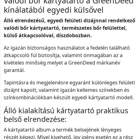
Valódi bőr kártyatartó a GreenDeed
kínálatából egyedi külsővel
Álló elrendezésű, egyedi felületi dizájnnal rendelkező
valódi bőr kártyatartó, természetes bőr felülettel,
külső átkapcsolóval, díszdobozban.
Az igazán biztonságos használatot a fedelén található
átkapcsoló fül biztosítja, valamint önmagában az a
kivételes minőség melyet a GreenDeed márkanév
garantál.
Tapintásra és megjelenésre egyaránt különleges felületi
dizájnt kapott, valamint igazán kellemes színekben és
színkombinációkban készült egyedi kártyatartó modell.
Álló kialakítású kártyatartó praktikus
belső elrendezése:
A kártyatartó album a termék belsejének lényeges
részét képezi. Mivel kivehető, így igény esetén ez a rész