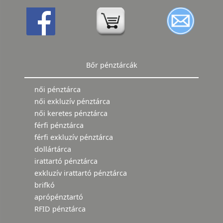
Bőr pénztárcák
női pénztárca
női exkluzív pénztárca
női keretes pénztárca
férfi pénztárca
férfi exkluzív pénztárca
dollártárca
irattartó pénztárca
exkluzív irattartó pénztárca
brifkó
aprópénztartó
RFID pénztárca