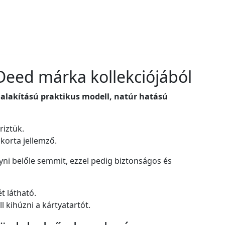
Deed márka kollekciójából
ialakítású praktikus modell, natúr hatású
iztük.
korta jellemző.
gyni belőle semmit, ezzel pedig biztonságos és
t látható.
 kihúzni a kártyatartót.