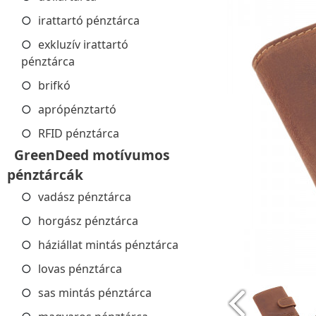
irattartó pénztárca
exkluzív irattartó
pénztárca
brifkó
aprópénztartó
RFID pénztárca
GreenDeed motívumos
pénztárcák
vadász pénztárca
horgász pénztárca
háziállat mintás pénztárca
lovas pénztárca
sas mintás pénztárca