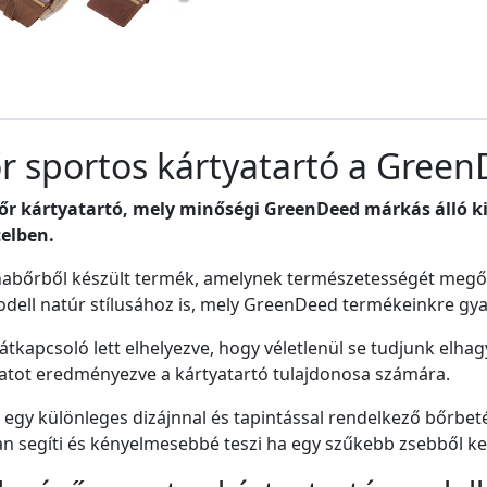
őr sportos kártyatartó a Green
őr kártyatartó, mely minőségi GreenDeed márkás álló k
telben.
habőrből készült termék, amelynek természetességét megőr
odell natúr stílusához is, mely GreenDeed termékeinkre gya
átkapcsoló lett elhelyezve, hogy véletlenül se tudjunk elha
atot eredményezve a kártyatartó tulajdonosa számára.
 egy különleges dizájnnal és tapintással rendelkező bőrbeté
an segíti és kényelmesebbé teszi ha egy szűkebb zsebből kell