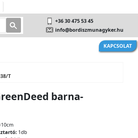
+36 30 475 53 45
info@bordiszmunagyker.hu
KAPCSOLAT
038/T
 GreenDeed barna-
×10cm
ztartó:
1db