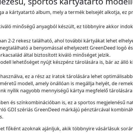
dezésű, sportos kártyatartó model
a a kártyatartó album, mely a termék belsejét alkotja, ez pr
s kiváló minőségű anyagból készült, ez többnyire akkor indo
ban 2-2 rekesz található, ahol további kártyákat lehet elhely
 megtalálható a benyomással elhelyezett GreenDeed logó és a
rkacsalád által biztosított kiváló minőséget jelzik.
odell lehetőséget nyújt készpénz tárolására is, bár az álló k
használva, ez a rész az iratok tárolására lehet optimálisabb
s méretű modell, amely önállóan is megállja helyét, de reme
ünk nyílik nagyobb mennyiségű kártya megfelelő tárolására 
nben és színkombinációban is, ez a sportos megjelenésű nat
nló GDI szériás GreenDeed márkájú pénztárcával kombinálv
s.
et főként azoknak ajánljuk, akik többnyire vásárlásuk során