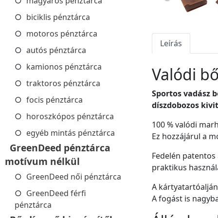
magyaros pénztárca
biciklis pénztárca
motoros pénztárca
Leírás
autós pénztárca
kamionos pénztárca
Valódi b
traktoros pénztárca
Sportos vadász b
focis pénztárca
díszdobozos kivi
horoszkópos pénztárca
100 % valódi mar
egyéb mintás pénztárca
Ez hozzájárul a m
GreenDeed pénztárca
Fedelén patentos 
motívum nélkül
praktikus használ
GreenDeed női pénztárca
A kártyatartóalján
GreenDeed férfi
A fogást is nagyb
pénztárca