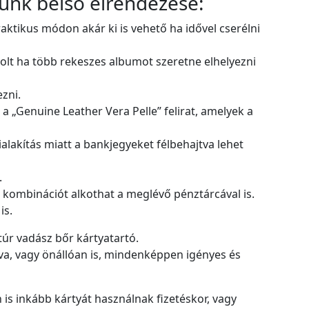
lünk belső elrendezése:
aktikus módon akár ki is vehető ha idővel cserélni
kolt ha több rekeszes albumot szeretne elhelyezni
ezni.
 „Genuine Leather Vera Pelle” felirat, amelyek a
ialakítás miatt a bankjegyeket félbehajtva lehet
.
k kombinációt alkothat a meglévő pénztárcával is.
is.
úr vadász bőr kártyatartó.
a, vagy önállóan is, mindenképpen igényes és
 is inkább kártyát használnak fizetéskor, vagy