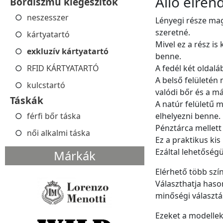
Álló elren
Bőrdíszmű kiegészítők
neszesszer
Lényegi része mag
szeretné.
kártyatartó
Mivel ez a rész i
exkluzív kártyatartó
benne.
RFID KÁRTYATARTÓ
A fedél két oldalá
A belső felületén
kulcstartó
valódi bőr és a má
Táskák
A natúr felületű m
férfi bőr táska
elhelyezni benne.
Pénztárca mellett 
női alkalmi táska
Ez a praktikus ki
Ezáltal lehetőség
Márkák
Elérhető több szí
Választhatja haso
minőségi választá
Ezeket a modellek