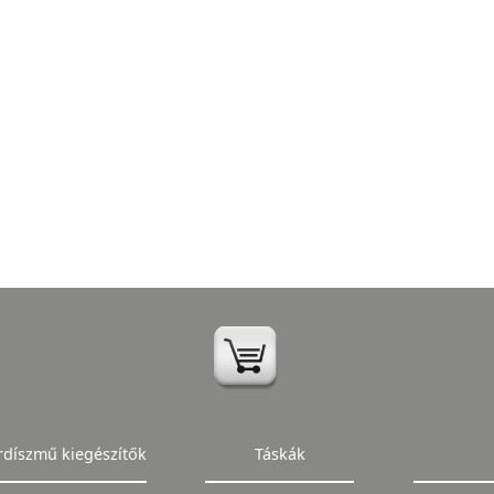
rdíszmű kiegészítők
Táskák