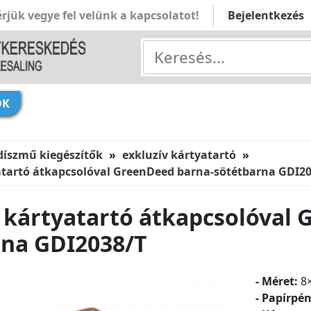
rjük vegye fel velünk a kapcsolatot!
Bejelentkezés
ÓK
díszmű kiegészítők
exkluzív kártyatartó
yatartó átkapcsolóval GreenDeed barna-sötétbarna GDI2
i kártyatartó átkapcsolóval
rna GDI2038/T
- Méret:
8
- Papírpén