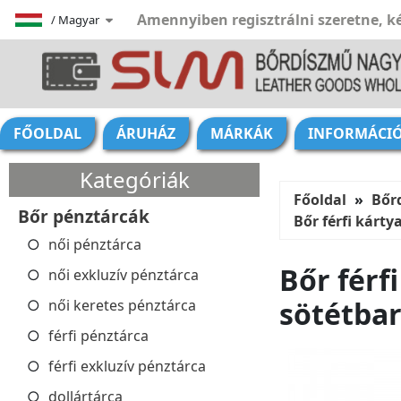
Amennyiben regisztrálni szeretne, ké
/
Magyar
FŐOLDAL
ÁRUHÁZ
MÁRKÁK
INFORMÁCI
Kategóriák
Főoldal
Bőr
Bőr pénztárcák
Bőr férfi kárt
női pénztárca
Bőr férf
női exkluzív pénztárca
sötétba
női keretes pénztárca
férfi pénztárca
férfi exkluzív pénztárca
dollártárca