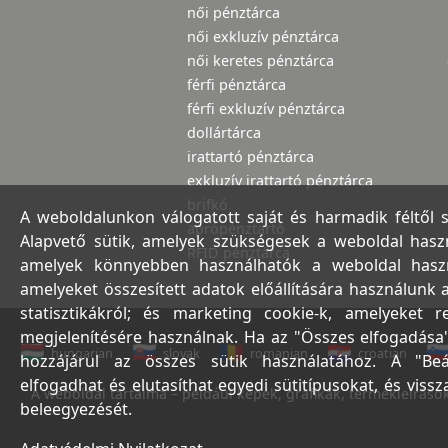
női pénztárca
női exkluzív pénztárca
női keretes pénztárca
férfi pénztárca
férfi exkluzív pénztárca
dollártárca
irattartó pénztárca
exkluzív irattartó pénztárca
brifkó
A weboldalunkon válogatott saját és harmadik féltől 
aprópénztartó
Alapvető sütik, amelyek szükségesek a weboldal haszná
RFID pénztárca
amelyek könnyebben használhatók a weboldal használ
amelyeket összesített adatok előállítására használunk 
statisztikákról; és marketing cookie-k, amelyeket 
megjelenítésére használnak. Ha az "Összes elfogadása"
hungarian
slovak
romanian
croatian
hozzájárul az összes sütik használatához. A "Beá
elfogadhat és elutasíthat egyedi sütitípusokat, és viss
A weboldal tartalma – például képek, grafikák, termékleírások,
beleegyezését.