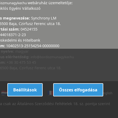
webáruház üzemeltetője:
diszmunagyker.hu
iklós Egyéni Vállalkozó
ás megnevezése:
Synchrony LM
6500 Baja, Czirfusz Ferenc utca 18.
rtási szám:
04524155
44018371-2-23
eskedelmi és Hitelbank
ám:
10402513-25154254-00000000
 nyelve:
magyar
kus elérhetőség:
info@bordiszmunagyker.hu
zám:
+36 30 475 53 45
6500 Baja, Czirfusz Ferenc utca 18.
Beállítások
Összes elfogadása
dutch
danish
french
italian
english
 csak az Általános Szerződési Feltételek 18. sz. pontja szerint