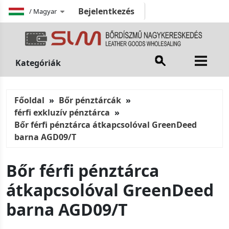
Bejelentkezés
/
Magyar
Kategóriák
Főoldal
Bőr pénztárcák
férfi exkluzív pénztárca
Bőr férfi pénztárca átkapcsolóval GreenDeed
barna AGD09/T
Bőr férfi pénztárca
átkapcsolóval GreenDeed
barna AGD09/T