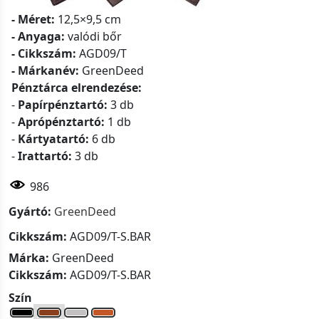
- Méret:
12,5×9,5 cm
- Anyaga:
valódi bőr
- Cikkszám:
AGD09/T
- Márkanév:
GreenDeed
Pénztárca elrendezése:
-
Papírpénztartó:
3 db
-
Aprópénztartó:
1 db
-
Kártyatartó:
6 db
-
Irattartó:
3 db
986
Gyártó:
GreenDeed
Cikkszám:
AGD09/T-S.BAR
Márka:
GreenDeed
Cikkszám:
AGD09/T-S.BAR
Szín