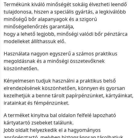
Termékünk kiváló minőségét sokáig élvezheti leendő
tulajdonosa, hiszen a speciális gyártás, a legkiválóbb
minőségű bőr alapanyagok és a szigorú
minőségellenőrzés garantálja,
hogy a lehető legjobb, minőségi valódi bőr pénztárca
modelleket állíthassuk elő.
Használata nagyon egyszerű a számos praktikus
megoldásnak és a minőségi összetevőknek
köszönhetően.
Kényelmesen tudjuk használni a praktikus belső
elrendezésének köszönhetően, könnyen és gyorsan
kezelhetjük a benne tárolt papírpénzünket, kártyáinkat,
iratainkat és fémpénzünket.
A terméket kinyitva bal oldalon felfelé lapozható
kártyatartó zsebeket találunk.
Jobb oldalt helyezkedik el a hagyományos
aprópénztartó, melyben biztonságosan tárolhatjuk