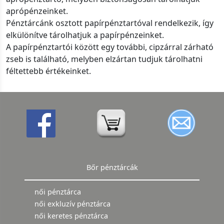
aprópénzeinket.
Pénztárcánk osztott papírpénztartóval rendelkezik, így
elkülönítve tárolhatjuk a papírpénzeinket.
A papírpénztartói között egy további, cipzárral zárható
zseb is található, melyben elzártan tudjuk tárolhatni
féltettebb értékeinket.
Bőr pénztárcák
női pénztárca
női exkluzív pénztárca
női keretes pénztárca