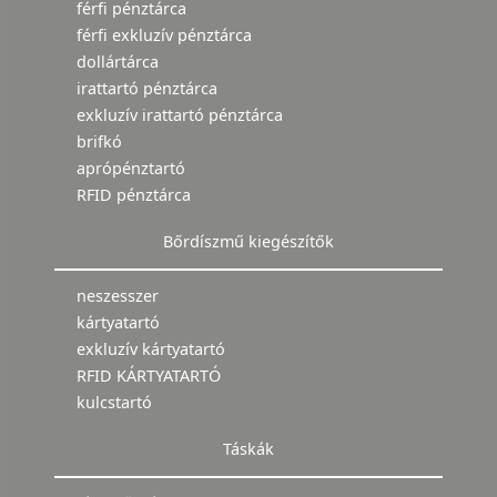
férfi pénztárca
férfi exkluzív pénztárca
dollártárca
irattartó pénztárca
exkluzív irattartó pénztárca
brifkó
aprópénztartó
RFID pénztárca
Bőrdíszmű kiegészítők
neszesszer
kártyatartó
exkluzív kártyatartó
RFID KÁRTYATARTÓ
kulcstartó
Táskák