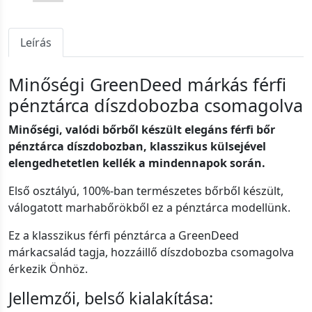
Leírás
Minőségi GreenDeed márkás férfi
pénztárca díszdobozba csomagolva
Minőségi, valódi bőrből készült elegáns férfi bőr
pénztárca díszdobozban, klasszikus külsejével
elengedhetetlen kellék a mindennapok során.
Első osztályú, 100%-ban természetes bőrből készült,
válogatott marhabőrökből ez a pénztárca modellünk.
Ez a klasszikus férfi pénztárca a GreenDeed
márkacsalád tagja, hozzáillő díszdobozba csomagolva
érkezik Önhöz.
Jellemzői, belső kialakítása: