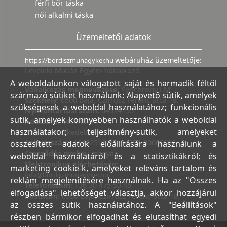
férfi bőr táska
női alkalmi táska
Üzemeltetői adatok
webáruház üzemeltetője:
https://bordiszmunagyker.hu
Leveleki Miklós Egyéni Vállalkozó
A weboldalunkon válogatott saját és harmadik féltől
Vállalkozás megnevezése:
Synchrony LM
származó sütiket használunk: Alapvető sütik, amelyek
Székhely:
6500 Baja, Czirfusz Ferenc utca 18.
szükségesek a weboldal használatához; funkcionális
Nyilvántartási szám:
04524155
sütik, amelyek könnyebben használhatók a weboldal
Adószám:
44018371-2-23
használatakor; teljesítmény-sütik, amelyeket
Bank:
Kereskedelmi és Hitelbank
Számlaszám:
10402513-25154254-00000000
összesített adatok előállítására használunk a
Szerződés nyelve:
magyar
weboldal használatáról és a statisztikákról; és
Elektronikus elérhetőség:
marketing cookie-k, amelyeket releváns tartalom és
info@bordiszmunagyker.hu
reklám megjelenítésére használnak. Ha az "Összes
Telefonszám:
+36 30 475 53 45
elfogadása" lehetőséget választja, akkor hozzájárul
Postacím:
6500 Baja, Czirfusz Ferenc utca 18.
az összes sütik használatához. A "Beállítások"
részben bármikor elfogadhat és elutasíthat egyedi