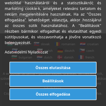
Szerződés nyelve:
magyar
weboldal használatáról és a statisztikákról; és
Elektronikus elérhetőség:
marketing cookie-k, amelyeket releváns tartalom és
info@bordiszmunagyker.hu
reklám megjelenítésére használnak. Ha az "Összes
Telefonszám:
+36 30 475 53 45
elfogadása" lehetőséget választja, akkor hozzájárul
Postacím:
6500 Baja, Czirfusz Ferenc utca 18.
az összes sütik használatához. A "Beállítások"
részben bármikor elfogadhat és elutasíthat egyedi
sütitípusokat, és visszavonhatja a jövőre vonatkozó
beleegyezését.
hungarian
slovak
romanian
croatian
slovenian
polish
deutch
czech
Adatvédelmi Nyilatkozat
bulgarian
dutch
danish
french
italian
english
Összes elutasítása
A weboldal tartalma – például képek, grafikák, termékleírások,
szövegek, stb. – Leveleki Miklós E.V. tulajdona, azok felhasználása
Beállítások
csak az Általános Szerződési Feltételek 18. sz. pontja szerint
lehetséges.
Copyright © 2022. Leveleki Miklós E.V. Minden jog fenntartva.
Összes elfogadása
Létrehozta:
I.T.C. Kft.