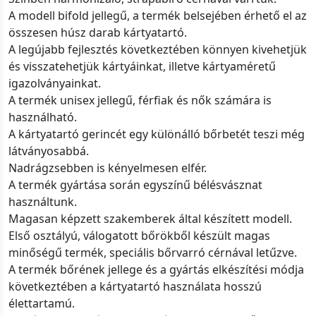
A modell bifold jellegű, a termék belsejében érhető el az
összesen húsz darab kártyatartó.
A legújabb fejlesztés következtében könnyen kivehetjük
és visszatehetjük kártyáinkat, illetve kártyaméretű
igazolványainkat.
A termék unisex jellegű, férfiak és nők számára is
használható.
A kártyatartó gerincét egy különálló bőrbetét teszi még
látványosabbá.
Nadrágzsebben is kényelmesen elfér.
A termék gyártása során egyszínű bélésvásznat
használtunk.
Magasan képzett szakemberek által készített modell.
Első osztályú, válogatott bőrökből készült magas
minőségű termék, speciális bőrvarró cérnával letűzve.
A termék bőrének jellege és a gyártás elkészítési módja
következtében a kártyatartó használata hosszú
élettartamú.