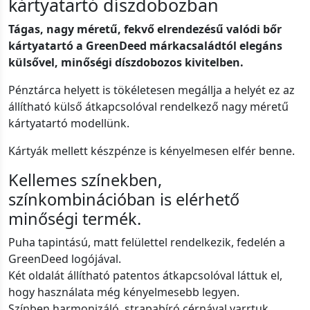
kártyatartó díszdobozban
Tágas, nagy méretű, fekvő elrendezésű valódi bőr
kártyatartó a GreenDeed márkacsaládtól elegáns
külsővel, minőségi díszdobozos kivitelben.
Pénztárca helyett is tökéletesen megállja a helyét ez az
állítható külső átkapcsolóval rendelkező nagy méretű
kártyatartó modellünk.
Kártyák mellett készpénze is kényelmesen elfér benne.
Kellemes színekben,
színkombinációban is elérhető
minőségi termék.
Puha tapintású, matt felülettel rendelkezik, fedelén a
GreenDeed logójával.
Két oldalát állítható patentos átkapcsolóval láttuk el,
hogy használata még kényelmesebb legyen.
Színben harmonizáló, strapabíró cérnával varrtuk.