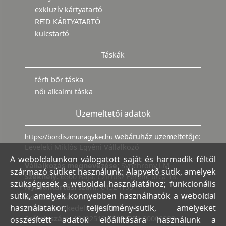
exkluzív kártyatartó
RFID KÁRTYATARTÓ
kulcstartó
Táskák
férfi bőr táska
női alkalmi táska
Üzemeltetői adatok
webáruház üzemeltetője:
https://bordiszmunagyker.hu
Leveleki Miklós Egyéni Vállalkozó
A weboldalunkon válogatott saját és harmadik féltől
Vállalkozás megnevezése:
Synchrony LM
származó sütiket használunk: Alapvető sütik, amelyek
Székhely:
6500 Baja, Czirfusz Ferenc utca 18.
szükségesek a weboldal használatához; funkcionális
Nyilvántartási szám:
04524155
sütik, amelyek könnyebben használhatók a weboldal
Adószám:
44018371-2-23
használatakor; teljesítmény-sütik, amelyeket
Bank:
Kereskedelmi és Hitelbank
Számlaszám:
10402513-25154254-00000000
összesített adatok előállítására használunk a