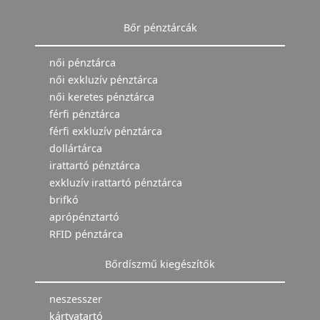
Bőr pénztárcák
női pénztárca
női exkluzív pénztárca
női keretes pénztárca
férfi pénztárca
férfi exkluzív pénztárca
dollártárca
irattartó pénztárca
exkluzív irattartó pénztárca
brifkó
aprópénztartó
RFID pénztárca
Bőrdíszmű kiegészítők
neszesszer
kártyatartó