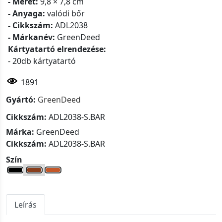
- Méret:
9,8 × 7,8 cm
- Anyaga:
valódi bőr
- Cikkszám:
ADL2038
- Márkanév:
GreenDeed
Kártyatartó elrendezése:
- 20db kártyatartó
1891
Gyártó:
GreenDeed
Cikkszám:
ADL2038-S.BAR
Márka:
GreenDeed
Cikkszám:
ADL2038-S.BAR
Szín
Leírás