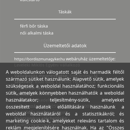
Táskák
férfi bőr táska
női alkalmi táska
Üzemeltetői adatok
webáruház üzemeltetője:
https://bordiszmunagyker.hu
Leveleki Miklós Egyéni Vállalkozó
A weboldalunkon válogatott saját és harmadik féltől
Vállalkozás megnevezése:
Synchrony LM
származó sütiket használunk: Alapvető sütik, amelyek
Székhely:
6500 Baja, Czirfusz Ferenc utca 18.
szükségesek a weboldal használatához; funkcionális
Nyilvántartási szám:
04524155
sütik, amelyek könnyebben használhatók a weboldal
Adószám:
44018371-2-23
használatakor; teljesítmény-sütik, amelyeket
Bank:
Kereskedelmi és Hitelbank
Számlaszám:
10402513-25154254-00000000
összesített adatok előállítására használunk a
Szerződés nyelve:
magyar
weboldal használatáról és a statisztikákról; és
Elektronikus elérhetőség:
marketing cookie-k, amelyeket releváns tartalom és
info@bordiszmunagyker.hu
reklám megjelenítésére használnak. Ha az "Összes