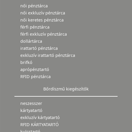
női pénztárca
női exkluzív pénztárca
női keretes pénztárca
férfi pénztárca
férfi exkluzív pénztárca
dollártárca
irattartó pénztárca
exkluzív irattartó pénztárca
brifkó
aprópénztartó
RFID pénztárca
Bőrdíszmű kiegészítők
neszesszer
kártyatartó
exkluzív kártyatartó
RFID KÁRTYATARTÓ
kulcstartó