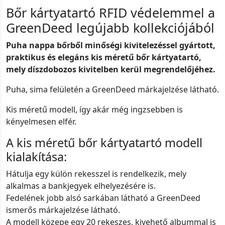
Bőr kártyatartó RFID védelemmel a
GreenDeed legújabb kollekciójából
Puha nappa bőrből minőségi kivitelezéssel gyártott,
praktikus és elegáns kis méretű bőr kártyatartó,
mely díszdobozos kivitelben kerül megrendelőjéhez.
Puha, sima felületén a GreenDeed márkajelzése látható.
Kis méretű modell, így akár még ingzsebben is
kényelmesen elfér.
A kis méretű bőr kártyatartó modell
kialakítása:
Hátulja egy külön rekesszel is rendelkezik, mely
alkalmas a bankjegyek elhelyezésére is.
Fedelének jobb alsó sarkában látható a GreenDeed
ismerős márkajelzése látható.
A modell közepe egy 20 rekeszes, kivehető albummal is