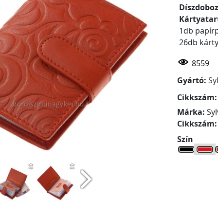
Díszdobo
Kártyatar
1db papír
26db kárty
8559
Gyártó:
Sy
Cikkszám
Márka:
Syl
Cikkszám
Szín