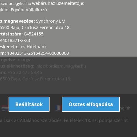
webáruház üzemeltetője:
diszmunagyker.hu
iklós Egyéni Vállalkozó
ás megnevezése:
Synchrony LM
6500 Baja, Czirfusz Ferenc utca 18.
rtási szám:
04524155
44018371-2-23
eskedelmi és Hitelbank
ám:
10402513-25154254-00000000
 nyelve:
magyar
kus elérhetőség:
info@bordiszmunagyker.hu
zám:
+36 30 475 53 45
6500 Baja, Czirfusz Ferenc utca 18.
Beállítások
Összes elfogadása
dutch
danish
french
italian
english
 csak az Általános Szerződési Feltételek 18. sz. pontja szerint