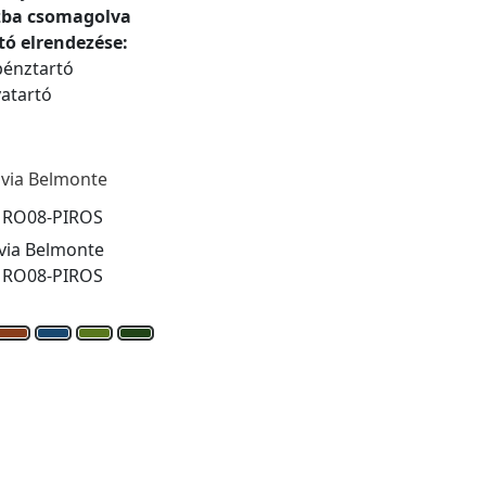
zba csomagolva
tó elrendezése:
pénztartó
atartó
lvia Belmonte
:
RO08-PIROS
via Belmonte
:
RO08-PIROS