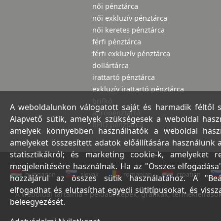
női pénztárca
női exkluzív pénztárca
női keretes pénztárca
férfi pénztárca
férfi exkluzív pénztárca
dollártárca
irattartó pénztárca
exkluzív irattartó pénztárca
brifkó
A weboldalunkon válogatott saját és harmadik féltől 
aprópénztartó
Alapvető sütik, amelyek szükségesek a weboldal haszná
RFID pénztárca
amelyek könnyebben használhatók a weboldal használ
amelyeket összesített adatok előállítására használunk 
statisztikákról; és marketing cookie-k, amelyeket 
megjelenítésére használnak. Ha az "Összes elfogadása"
hungarian
slovak
romanian
croatian
hozzájárul az összes sütik használatához. A "Beá
elfogadhat és elutasíthat egyedi sütitípusokat, és viss
A weboldal tartalma – például képek, grafikák, termékleírások,
beleegyezését.