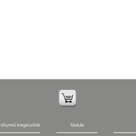
rdíszmű kiegészítők
Táskák