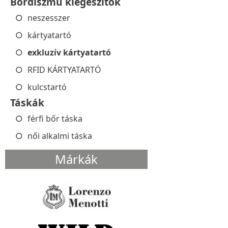
Bőrdíszmű kiegészítők
neszesszer
kártyatartó
exkluzív kártyatartó
RFID KÁRTYATARTÓ
kulcstartó
Táskák
férfi bőr táska
női alkalmi táska
Márkák