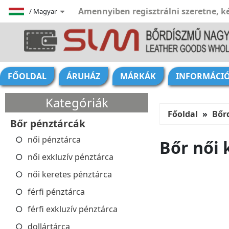
Amennyiben regisztrálni szeretne, ké
/
Magyar
FŐOLDAL
ÁRUHÁZ
MÁRKÁK
INFORMÁCI
Kategóriák
Főoldal
Bőr
Bőr pénztárcák
női pénztárca
Bőr női 
női exkluzív pénztárca
női keretes pénztárca
férfi pénztárca
férfi exkluzív pénztárca
dollártárca