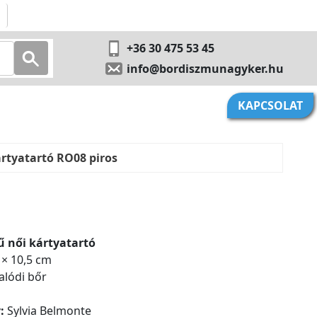
+36 30 475 53 45
info@bordiszmunagyker.hu
KAPCSOLAT
ártyatartó RO08 piros
ű női kártyatartó
 × 10,5 cm
alódi bőr
:
Sylvia Belmonte