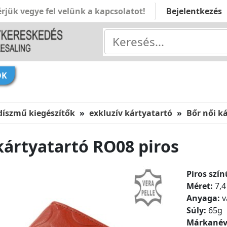
rjük vegye fel velünk a kapcsolatot!
Bejelentkezés
ÓK
díszmű kiegészítők
exkluzív kártyatartó
Bőr női k
kártyatartó RO08 piros
Piros szín
Méret:
7,4
Anyaga:
v
Súly:
65g
Márkanév