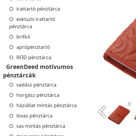
irattartó pénztárca
exkluzív irattartó
pénztárca
brifkó
aprópénztartó
RFID pénztárca
GreenDeed motívumos
pénztárcák
vadász pénztárca
horgász pénztárca
háziállat mintás pénztárca
lovas pénztárca
sas mintás pénztárca