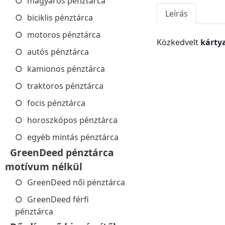
magyaros pénztárca
Leírás
biciklis pénztárca
motoros pénztárca
Közkedvelt
kárty
autós pénztárca
kamionos pénztárca
traktoros pénztárca
focis pénztárca
horoszkópos pénztárca
egyéb mintás pénztárca
GreenDeed pénztárca
motívum nélkül
GreenDeed női pénztárca
GreenDeed férfi
pénztárca