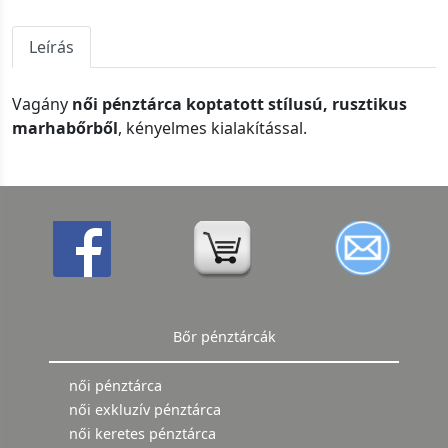
Leírás
Vagány
női pénztárca koptatott stílusú, rusztikus
marhabőrből
, kényelmes kialakítással.
Bőr pénztárcák
női pénztárca
női exkluzív pénztárca
női keretes pénztárca