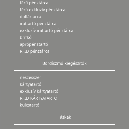
férfi pénztárca
férfi exkluzív pénztárca
dollártárca
irattartó pénztárca
exkluzív irattartó pénztárca
brifkó
aprópénztartó
RFID pénztárca
Bőrdíszmű kiegészítők
neszesszer
kártyatartó
exkluzív kártyatartó
RFID KÁRTYATARTÓ
kulcstartó
Táskák