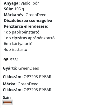
Anyaga:
valódi bőr
Súly:
105 g
Márkanév:
GreenDeed
Díszdobozba csomagolva
Pénztárca elrendezése:
1db papírpénztartó
1db cipzáras aprópénztartó
6db kártyatartó
4db irattartó
5331
Gyártó:
GreenDeed
Cikkszám:
OP3203-PI/BAR
Márka:
GreenDeed
Cikkszám:
OP3203-PI/BAR
Szín