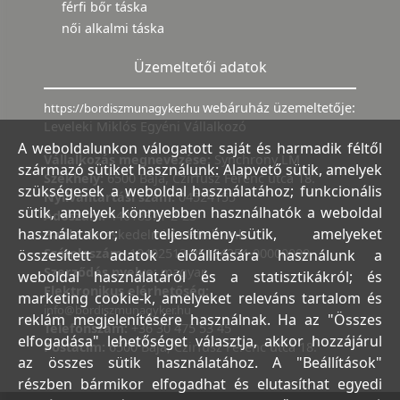
férfi bőr táska
női alkalmi táska
Üzemeltetői adatok
webáruház üzemeltetője:
https://bordiszmunagyker.hu
Leveleki Miklós Egyéni Vállalkozó
A weboldalunkon válogatott saját és harmadik féltől
Vállalkozás megnevezése:
Synchrony LM
származó sütiket használunk: Alapvető sütik, amelyek
Székhely:
6500 Baja, Czirfusz Ferenc utca 18.
szükségesek a weboldal használatához; funkcionális
Nyilvántartási szám:
04524155
sütik, amelyek könnyebben használhatók a weboldal
Adószám:
44018371-2-23
használatakor; teljesítmény-sütik, amelyeket
Bank:
Kereskedelmi és Hitelbank
Számlaszám:
10402513-25154254-00000000
összesített adatok előállítására használunk a
Szerződés nyelve:
magyar
weboldal használatáról és a statisztikákról; és
Elektronikus elérhetőség:
marketing cookie-k, amelyeket releváns tartalom és
info@bordiszmunagyker.hu
reklám megjelenítésére használnak. Ha az "Összes
Telefonszám:
+36 30 475 53 45
elfogadása" lehetőséget választja, akkor hozzájárul
Postacím:
6500 Baja, Czirfusz Ferenc utca 18.
az összes sütik használatához. A "Beállítások"
részben bármikor elfogadhat és elutasíthat egyedi