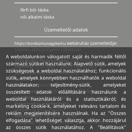
férfi bőr táska
női alkalmi táska
Üzemeltetői adatok
webáruház üzemeltetője:
https://bordiszmunagyker.hu
Leveleki Miklós Egyéni Vállalkozó
A weboldalunkon válogatott saját és harmadik féltől
Vállalkozás megnevezése:
Synchrony LM
származó sütiket használunk: Alapvető sütik, amelyek
Székhely:
6500 Baja, Czirfusz Ferenc utca 18.
szükségesek a weboldal használatához; funkcionális
Nyilvántartási szám:
04524155
sütik, amelyek könnyebben használhatók a weboldal
Adószám:
44018371-2-23
használatakor; teljesítmény-sütik, amelyeket
Bank:
Kereskedelmi és Hitelbank
Számlaszám:
10402513-25154254-00000000
összesített adatok előállítására használunk a
Szerződés nyelve:
magyar
weboldal használatáról és a statisztikákról; és
Elektronikus elérhetőség:
marketing cookie-k, amelyeket releváns tartalom és
info@bordiszmunagyker.hu
reklám megjelenítésére használnak. Ha az "Összes
Telefonszám:
+36 30 475 53 45
elfogadása" lehetőséget választja, akkor hozzájárul
Postacím:
6500 Baja, Czirfusz Ferenc utca 18.
az összes sütik használatához. A "Beállítások"