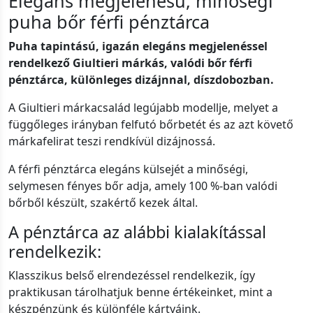
Elegáns megjelenésű, minőségi
puha bőr férfi pénztárca
Puha tapintású, igazán elegáns megjelenéssel
rendelkező Giultieri márkás, valódi bőr férfi
pénztárca, különleges dizájnnal, díszdobozban.
A Giultieri márkacsalád legújabb modellje, melyet a
függőleges irányban felfutó bőrbetét és az azt követő
márkafelirat teszi rendkívül dizájnossá.
A férfi pénztárca elegáns külsejét a minőségi,
selymesen fényes bőr adja, amely 100 %-ban valódi
bőrből készült, szakértő kezek által.
A pénztárca az alábbi kialakítással
rendelkezik:
Klasszikus belső elrendezéssel rendelkezik, így
praktikusan tárolhatjuk benne értékeinket, mint a
készpénzünk és különféle kártyáink.