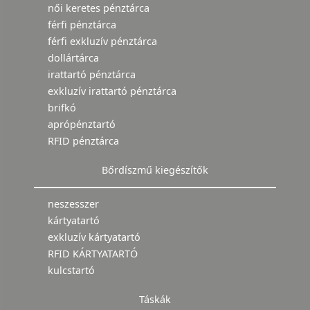
női keretes pénztárca
férfi pénztárca
férfi exkluzív pénztárca
dollártárca
irattartó pénztárca
exkluzív irattartó pénztárca
brifkó
aprópénztartó
RFID pénztárca
Bőrdíszmű kiegészítők
neszesszer
kártyatartó
exkluzív kártyatartó
RFID KÁRTYATARTÓ
kulcstartó
Táskák