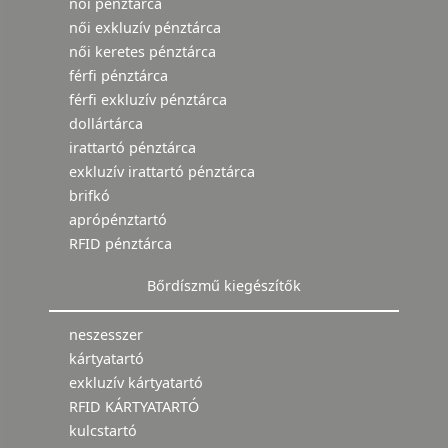
női pénztárca
női exkluzív pénztárca
női keretes pénztárca
férfi pénztárca
férfi exkluzív pénztárca
dollártárca
irattartó pénztárca
exkluzív irattartó pénztárca
brifkó
aprópénztartó
RFID pénztárca
Bőrdíszmű kiegészítők
neszesszer
kártyatartó
exkluzív kártyatartó
RFID KÁRTYATARTÓ
kulcstartó