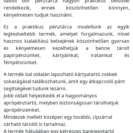
valódi bőr pénztárca nagyon praktikus belsővel
rendelkezik, ennek köszönhetően könnyen,
kényelmesen tudjuk használni.
Ez a praktikus pénztárca modellünk az egyik
legkedveltebb termék, amelyet forgalmazunk, mivel
hasznos kialakítású belsejének köszönhetően gyorsan
és kényelmesen kezelhetjük a benne tárolt
papírpénzünket, kártyáinkat, iratainkat és
fémpénzünket.
A termék bal oldalán lapozható kártyatartó zsebek
sokaságával találkozhatunk, amit egy átkapcsoló pánt
segítségével tudunk lezárni.
Jobb oldalt helyezkedik el a hagyományos
aprópénztartó, melyben biztonságosan tárolhatjuk
aprópénzeinket.
Mindezek mellett középen egy további, cipzárral
zárható tárolót is tartalmaz.
A termék hátuljában egy kétrészes bankjegytartó