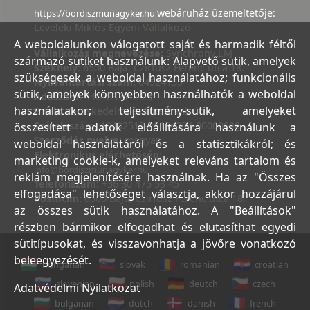
webáruház üzemeltetője:
https://bordiszmunagyker.hu
Leveleki Miklós Egyéni Vállalkozó
A weboldalunkon válogatott saját és harmadik féltől
Vállalkozás megnevezése:
Synchrony LM
származó sütiket használunk: Alapvető sütik, amelyek
Székhely:
6500 Baja, Czirfusz Ferenc utca 18.
szükségesek a weboldal használatához; funkcionális
Nyilvántartási szám:
04524155
sütik, amelyek könnyebben használhatók a weboldal
Adószám:
44018371-2-23
használatakor; teljesítmény-sütik, amelyeket
Bank:
Kereskedelmi és Hitelbank
Számlaszám:
10402513-25154254-00000000
összesített adatok előállítására használunk a
Szerződés nyelve:
magyar
weboldal használatáról és a statisztikákról; és
Elektronikus elérhetőség:
marketing cookie-k, amelyeket releváns tartalom és
info@bordiszmunagyker.hu
reklám megjelenítésére használnak. Ha az "Összes
Telefonszám:
+36 30 475 53 45
elfogadása" lehetőséget választja, akkor hozzájárul
Postacím:
6500 Baja, Czirfusz Ferenc utca 18.
az összes sütik használatához. A "Beállítások"
részben bármikor elfogadhat és elutasíthat egyedi
sütitípusokat, és visszavonhatja a jövőre vonatkozó
beleegyezését.
hungarian
slovak
romanian
croatian
slovenian
polish
deutch
czech
Adatvédelmi Nyilatkozat
bulgarian
dutch
danish
french