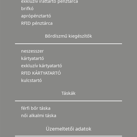
exkluzív irattartó pénztárca
brifkó
aprópénztartó
RFID pénztárca
Bőrdíszmű kiegészítők
neszesszer
kártyatartó
exkluzív kártyatartó
RFID KÁRTYATARTÓ
kulcstartó
Táskák
férfi bőr táska
női alkalmi táska
Üzemeltetői adatok