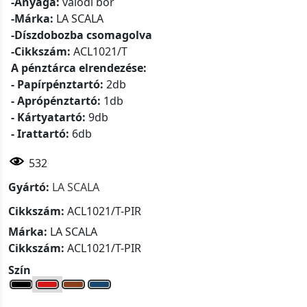
-Anyaga:
valódi bőr
-Márka:
LA SCALA
-Díszdobozba csomagolva
-Cikkszám:
ACL1021/T
A pénztárca elrendezése:
- Papírpénztartó:
2db
- Aprópénztartó:
1db
- Kártyatartó:
9db
- Irattartó:
6db
532
Gyártó:
LA SCALA
Cikkszám:
ACL1021/T-PIR
Márka:
LA SCALA
Cikkszám:
ACL1021/T-PIR
Szín