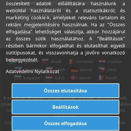
Számlaszám:
10402513-25154254-00000000
összesített adatok előállítására használunk a
Szerződés nyelve:
magyar
weboldal használatáról és a statisztikákról; és
Elektronikus elérhetőség:
marketing cookie-k, amelyeket releváns tartalom és
info@bordiszmunagyker.hu
reklám megjelenítésére használnak. Ha az "Összes
Telefonszám:
+36 30 475 53 45
elfogadása" lehetőséget választja, akkor hozzájárul
Postacím:
6500 Baja, Czirfusz Ferenc utca 18.
az összes sütik használatához. A "Beállítások"
részben bármikor elfogadhat és elutasíthat egyedi
sütitípusokat, és visszavonhatja a jövőre vonatkozó
beleegyezését.
hungarian
slovak
romanian
croatian
slovenian
polish
deutch
czech
Adatvédelmi Nyilatkozat
bulgarian
dutch
danish
french
italian
english
Összes elutasítása
A weboldal tartalma – például képek, grafikák, termékleírások,
szövegek, stb. – Leveleki Miklós E.V. tulajdona, azok felhasználása
Beállítások
csak az Általános Szerződési Feltételek 18. sz. pontja szerint
lehetséges.
Copyright © 2022. Leveleki Miklós E.V. Minden jog fenntartva.
Összes elfogadása
Létrehozta:
I.T.C. Kft.