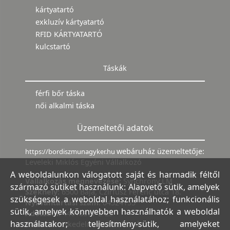
kártyatartó
exkluzív kártyatartó
RFID KÁRTYATARTÓ
kulcstartó
Táskák
férfi bőr táska
női alkalmi táska
Üzemeltetői adatok
webáruház üzemeltetője:
https://bordiszmunagyker.hu
Leveleki Miklós Egyéni Vállalkozó
A weboldalunkon válogatott saját és harmadik féltől
Vállalkozás megnevezése:
Synchrony LM
származó sütiket használunk: Alapvető sütik, amelyek
Székhely:
6500 Baja, Czirfusz Ferenc utca 18.
szükségesek a weboldal használatához; funkcionális
Nyilvántartási szám:
04524155
sütik, amelyek könnyebben használhatók a weboldal
Adószám:
44018371-2-23
használatakor; teljesítmény-sütik, amelyeket
Bank:
Kereskedelmi és Hitelbank