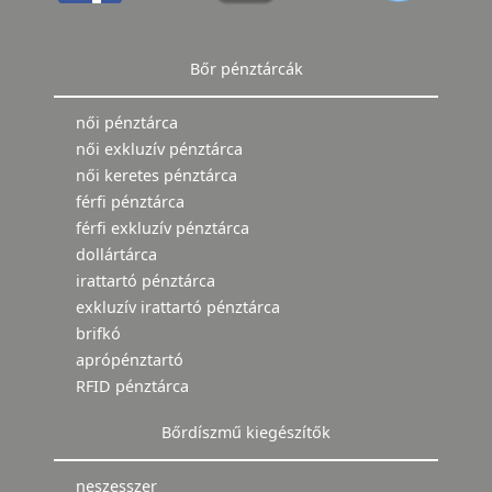
Bőr pénztárcák
női pénztárca
női exkluzív pénztárca
női keretes pénztárca
férfi pénztárca
férfi exkluzív pénztárca
dollártárca
irattartó pénztárca
exkluzív irattartó pénztárca
brifkó
aprópénztartó
RFID pénztárca
Bőrdíszmű kiegészítők
neszesszer