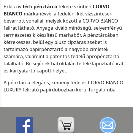
Exkluzív
férfi pénztárca
fekete színben
CORVO
BIANCO
márkanévvel a fedelén, két vízszintesen
bevarrott vonallal, melyek között a CORVO BIANCO
felirat látható. Anyaga kiváló minőségű, selyemfényű
természetes kikészítésű marhabőr. A pénztárcában
kétrekeszes, belül egy plusz cipzáras zsebet is
tartalmazó papírpénztartó a nagyobb címletek
számára, valamint a patentos fedelű aprópénztartó
található. Belsejének bal oldalán felfelé lapozható irat,-
és kártyatartó kapott helyet.
A pénztárca elegáns, kemény fedeles CORVO BIANCO
LUXURY feliratú papírdobozban kerül forgalomba.