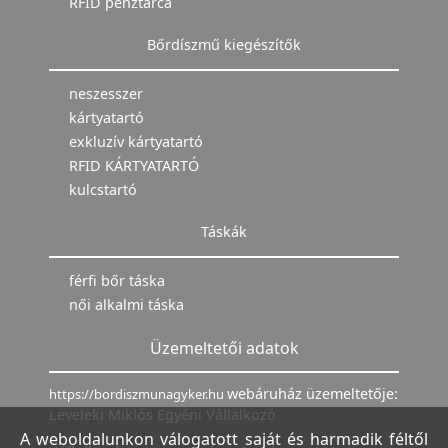
RFID pénztárca
Bőrdíszmű kiegészítők
neszesszer
kártyatartó
exkluzív kártyatartó
RFID KÁRTYATARTÓ
kulcstartó
Táskák
férfi bőr táska
női alkalmi táska
Üzemeltetői adatok
webáruház üzemeltetője:
https://bordiszmunagyker.hu
Leveleki Miklós Egyéni Vállalkozó
A weboldalunkon válogatott saját és harmadik féltől