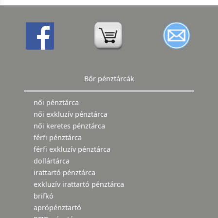
Bőr pénztárcák
női pénztárca
női exkluzív pénztárca
női keretes pénztárca
férfi pénztárca
férfi exkluzív pénztárca
dollártárca
irattartó pénztárca
exkluzív irattartó pénztárca
brifkó
aprópénztartó