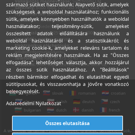
Vállalkozás megnevezése:
Synchrony LM
származó sütiket használunk: Alapvető sütik, amelyek
Székhely:
6500 Baja, Czirfusz Ferenc utca 18.
szükségesek a weboldal használatához; funkcionális
Nyilvántartási szám:
04524155
sütik, amelyek könnyebben használhatók a weboldal
Adószám:
44018371-2-23
használatakor; teljesítmény-sütik, amelyeket
Bank:
Kereskedelmi és Hitelbank
Számlaszám:
10402513-25154254-00000000
összesített adatok előállítására használunk a
Szerződés nyelve:
magyar
weboldal használatáról és a statisztikákról; és
Elektronikus elérhetőség:
marketing cookie-k, amelyeket releváns tartalom és
info@bordiszmunagyker.hu
reklám megjelenítésére használnak. Ha az "Összes
Telefonszám:
+36 30 475 53 45
elfogadása" lehetőséget választja, akkor hozzájárul
Postacím:
6500 Baja, Czirfusz Ferenc utca 18.
az összes sütik használatához. A "Beállítások"
részben bármikor elfogadhat és elutasíthat egyedi
sütitípusokat, és visszavonhatja a jövőre vonatkozó
beleegyezését.
hungarian
slovak
romanian
croatian
slovenian
polish
deutch
czech
Adatvédelmi Nyilatkozat
bulgarian
dutch
danish
french
italian
english
Összes elutasítása
A weboldal tartalma – például képek, grafikák, termékleírások,