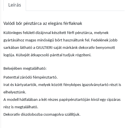
Leírás
Valódi bőr pénztárca az elegáns férfiaknak
Különleges felületi dizájnnal készített férfi pénztárca, melynek
gyártásához magas minőségű bőrt használtunk fel. Fedelének jobb
sarkában látható a GIULTIERI saját márkánk dekoratív benyomott
logója. Külsejét átkapcsoló pánttal tudjuk rögzíteni.
Belsejében megtalálható:
Patenttal záródó fémpénztartó.
Irat és kártyatartók, melyek között fényképes igazolványtartó részt is
elhelyeztünk.
A modell hátfalában a két részes papírpénztartóján kívül egy cipzáras
rész is megtalálható.
Dekoratív díszdobozba csomagolva szállítjuk.