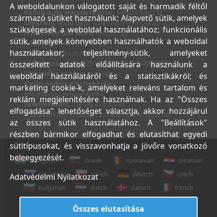
A weboldalunkon válogatott saját és harmadik féltől
Vállalkozás megnevezése:
Synchrony LM
származó sütiket használunk: Alapvető sütik, amelyek
Székhely:
6500 Baja, Czirfusz Ferenc utca 18.
szükségesek a weboldal használatához; funkcionális
Nyilvántartási szám:
04524155
sütik, amelyek könnyebben használhatók a weboldal
Adószám:
44018371-2-23
használatakor; teljesítmény-sütik, amelyeket
Bank:
Kereskedelmi és Hitelbank
Számlaszám:
10402513-25154254-00000000
összesített adatok előállítására használunk a
Szerződés nyelve:
magyar
weboldal használatáról és a statisztikákról; és
Elektronikus elérhetőség:
marketing cookie-k, amelyeket releváns tartalom és
info@bordiszmunagyker.hu
reklám megjelenítésére használnak. Ha az "Összes
Telefonszám:
+36 30 475 53 45
elfogadása" lehetőséget választja, akkor hozzájárul
Postacím:
6500 Baja, Czirfusz Ferenc utca 18.
az összes sütik használatához. A "Beállítások"
részben bármikor elfogadhat és elutasíthat egyedi
sütitípusokat, és visszavonhatja a jövőre vonatkozó
beleegyezését.
hungarian
slovak
romanian
croatian
slovenian
polish
deutch
czech
Adatvédelmi Nyilatkozat
bulgarian
dutch
danish
french
italian
english
Összes elutasítása