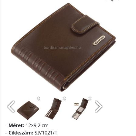
–
Méret:
12×9,2 cm
–
Cikkszám:
SIV1021/T