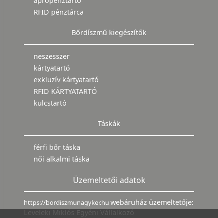
aprópénztartó
RFID pénztárca
Bőrdíszmű kiegészítők
neszesszer
kártyatartó
exkluzív kártyatartó
RFID KÁRTYATARTÓ
kulcstartó
Táskák
férfi bőr táska
női alkalmi táska
Üzemeltetői adatok
webáruház üzemeltetője:
https://bordiszmunagyker.hu
Leveleki Miklós Egyéni Vállalkozó