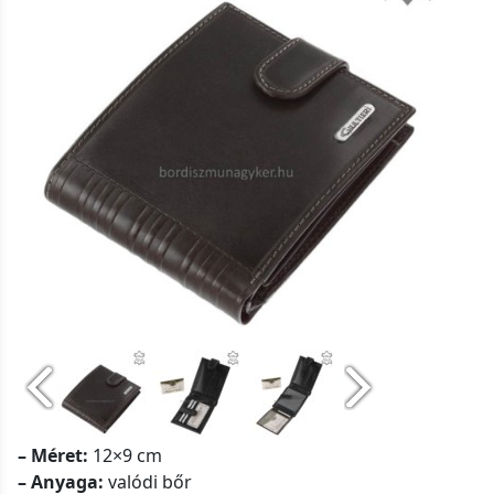
– Méret:
12×9 cm
– Anyaga:
valódi bőr