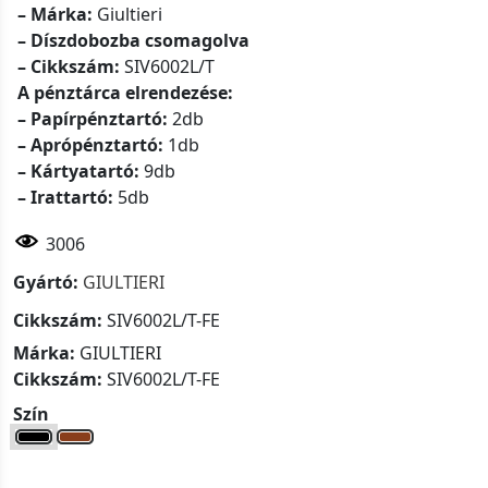
– Márka:
Giultieri
– Díszdobozba csomagolva
– Cikkszám:
SIV6002L/T
A pénztárca elrendezése:
– Papírpénztartó:
2db
– Aprópénztartó:
1db
– Kártyatartó:
9db
– Irattartó:
5db
3006
Gyártó:
GIULTIERI
Cikkszám:
SIV6002L/T-FE
Márka:
GIULTIERI
Cikkszám:
SIV6002L/T-FE
Szín