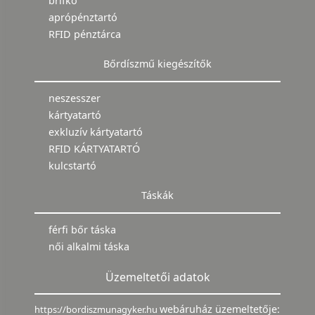
brifkó
aprópénztartó
RFID pénztárca
Bőrdíszmű kiegészítők
neszesszer
kártyatartó
exkluzív kártyatartó
RFID KÁRTYATARTÓ
kulcstartó
Táskák
férfi bőr táska
női alkalmi táska
Üzemeltetői adatok
webáruház üzemeltetője:
https://bordiszmunagyker.hu