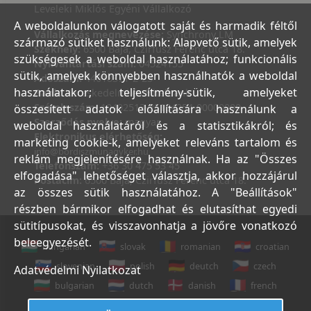
Leveleki Miklós Egyéni Vállalkozó
A weboldalunkon válogatott saját és harmadik féltől
Vállalkozás megnevezése:
Synchrony LM
származó sütiket használunk: Alapvető sütik, amelyek
Székhely:
6500 Baja, Czirfusz Ferenc utca 18.
szükségesek a weboldal használatához; funkcionális
Nyilvántartási szám:
04524155
sütik, amelyek könnyebben használhatók a weboldal
Adószám:
44018371-2-23
használatakor; teljesítmény-sütik, amelyeket
Bank:
Kereskedelmi és Hitelbank
Számlaszám:
10402513-25154254-00000000
összesített adatok előállítására használunk a
Szerződés nyelve:
magyar
weboldal használatáról és a statisztikákról; és
Elektronikus elérhetőség:
marketing cookie-k, amelyeket releváns tartalom és
info@bordiszmunagyker.hu
reklám megjelenítésére használnak. Ha az "Összes
Telefonszám:
+36 30 475 53 45
elfogadása" lehetőséget választja, akkor hozzájárul
Postacím:
6500 Baja, Czirfusz Ferenc utca 18.
az összes sütik használatához. A "Beállítások"
részben bármikor elfogadhat és elutasíthat egyedi
sütitípusokat, és visszavonhatja a jövőre vonatkozó
beleegyezését.
hungarian
slovak
romanian
croatian
slovenian
polish
deutch
czech
Adatvédelmi Nyilatkozat
bulgarian
dutch
danish
french
italian
english