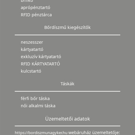
brifkó
aprópénztartó
RFID pénztárca
Bőrdíszmű kiegészítők
neszesszer
kártyatartó
exkluzív kártyatartó
RFID KÁRTYATARTÓ
kulcstartó
Táskák
férfi bőr táska
női alkalmi táska
Üzemeltetői adatok
webáruház üzemeltetője:
https://bordiszmunagyker.hu